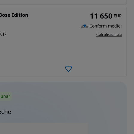
11 650
Bose Edition
EUR
Conform mediei
2017
Calculeaza rata
lunar
eche