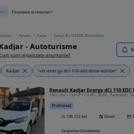
e
Finanțare și resurse
e
Finanțare
e
Instrument de evaluare a mașinii
Raport al istoricului vehiculului
ce
Blog Autovit.ro
oturisme
Renault
Kadjar
Energy dCi 110 EDC Bose Edition
anțare
Kadjar - Autoturisme
lii verificate
S
Cum sunt organizate anunturile?
Kadjar
"ver-energy-dci-110-edc-bose-edition"
Renault Kadjar Energy dCi 110 EDC 
1461 cm3 • 110 CP • 1.5 dCi , BOSE , Panoramic , 
Promovat
198 532 km
Diesel
Targoviste (Dambovita)