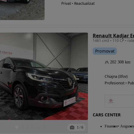
Privat • Reactualizat
1461 cm3 • 110 CP • rate 
Promovat
202 308 km
Chiajna (Ilfov)
Profesionist • Pub
CARS CENTER
Finantare
Asigurar
1
/
6