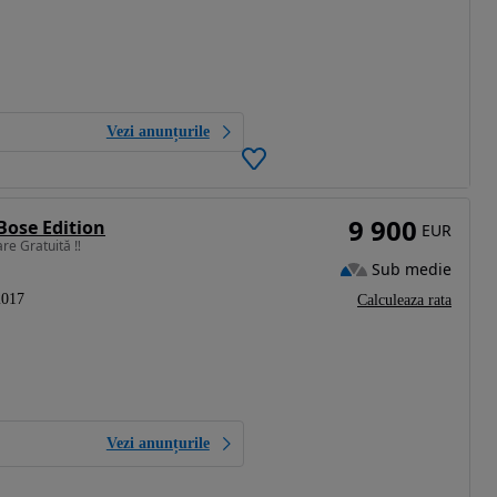
Vezi anunțurile
9 900
Bose Edition
EUR
re Gratuită ‼️
Sub medie
2017
Calculeaza rata
Vezi anunțurile