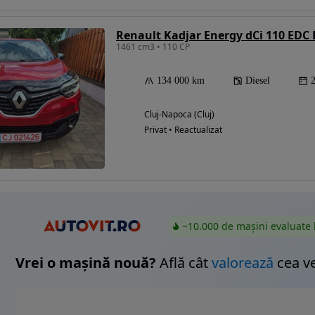
Renault Kadjar Energy dCi 110 EDC 
1461 cm3 • 110 CP
Eligibil pentru
finantare
134 000 km
Diesel
Cluj-Napoca (Cluj)
Privat • Reactualizat
~10.000 de mașini evaluate 
Vrei o mașină nouă?
Află cât
valorează
cea v