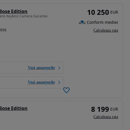
10 250
Bose Edition
EUR
ntens Keyless Camera Garantie
Conform mediei
2016
Calculeaza rata
Vezi anunțurile
Vezi anunțurile
8 199
Bose Edition
EUR
Calculeaza rata