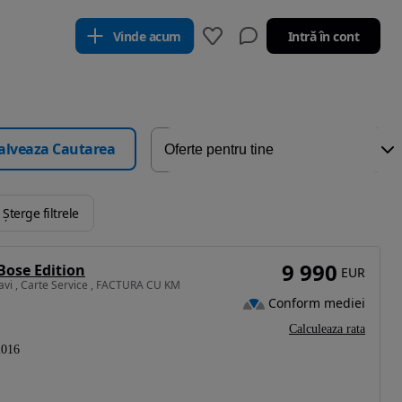
Vinde acum
Intră în cont
alveaza Cautarea
Șterge filtrele
9 990
Bose Edition
EUR
Navi , Carte Service , FACTURA CU KM
Conform mediei
Calculeaza rata
2016