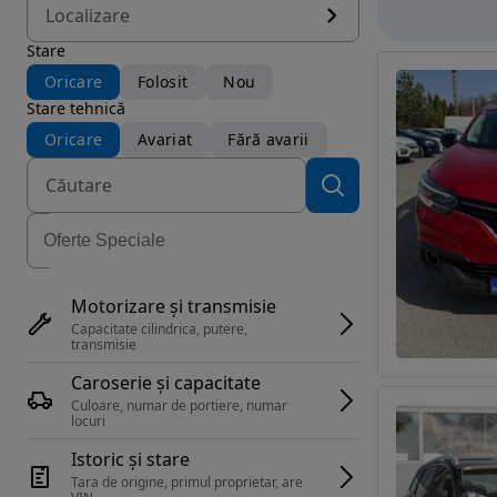
Localizare
Stare
Oricare
Folosit
Nou
Stare tehnică
Oricare
Avariat
Fără avarii
Motorizare și transmisie
Capacitate cilindrica, putere, 
transmisie
Caroserie și capacitate
Culoare, numar de portiere, numar 
locuri
Istoric și stare
Tara de origine, primul proprietar, are 