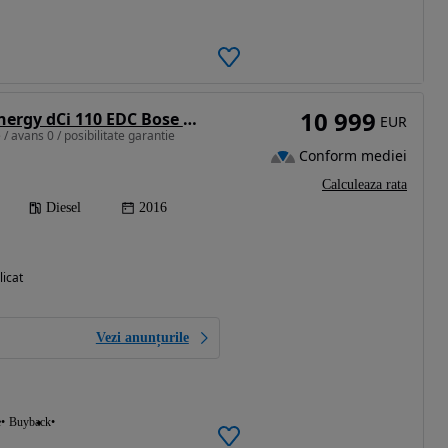
10 999
Renault Kadjar Energy dCi 110 EDC Bose Edition
EUR
/ avans 0 / posibilitate garantie
Conform mediei
Calculeaza rata
Diesel
2016
licat
Vezi anunțurile
e
Buyback