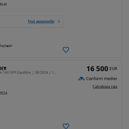
licat
Vezi anunțurile
Buyback
16 500
bre
EUR
1332 cm3 • 140 CP • Renault Megane Sedan 1.4 TCe 140 GPF Equilibre | 08/2024 | 10.500 km |
Conform mediei
Calculeaza rata
2024