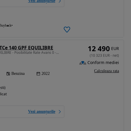
Vezi anunțurile
Buyback
12 490
TCe 140 GPF EQUILIBRE
EUR
1333 cm3 • 140 CP • EQUILIBRE - Posibilitate Rate Avans 0 - Garantie 12 Luni - IMPECABILA
(
10 323
EUR
-
net
)
Conform mediei
Calculeaza rata
Benzina
2022
sti)
licat
Vezi anunțurile