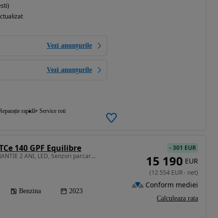
sti)
ctualizat
Vezi anunțurile
Vezi anunțurile
Reparație rapidă
Service roti
Ce 140 GPF Equilibre
-
301 EUR
1332 cm3 • 140 CP • GARANTIE 2 ANI, LED, Senzori parcare, Pilot auto, Clima
15 190
EUR
(
12 554
EUR
-
net
)
Conform mediei
Benzina
2023
Calculeaza rata