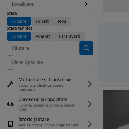
Localizare
Stare
Oricare
Folosit
Nou
Stare tehnică
Oricare
Avariat
Fără avarii
Motorizare și transmisie
Capacitate cilindrica, putere, 
transmisie
Caroserie și capacitate
Culoare, numar de portiere, numar 
locuri
Istoric și stare
Tara de origine, primul proprietar, are 