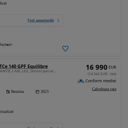
licat
Vezi anunțurile
Buyback
16 990
Ce 140 GPF Equilibre
EUR
1332 cm3 • 140 CP • GARANTIE 2 ANI, LED, Senzori parcare, Pilot auto, Clima
(
14 042
EUR
-
net
)
Conform mediei
Calculeaza rata
Benzina
2023
ctualizat