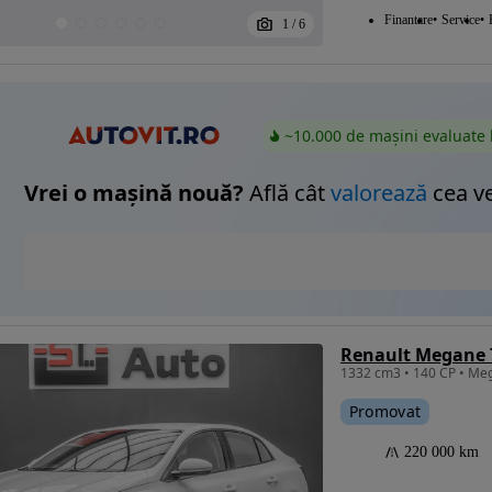
Finantare
Service
1
/
6
~10.000 de mașini evaluate 
Vrei o mașină nouă?
Află cât
valorează
cea v
Renault Megane T
Promovat
220 000 km