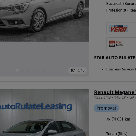
Bucuresti (Bucure
Profesionist • Rea
STAR AUTO RULATE
Finantare
Service
1
/
6
Renault Megane T
Promovat
74 651 km
Tunari (Ilfov)