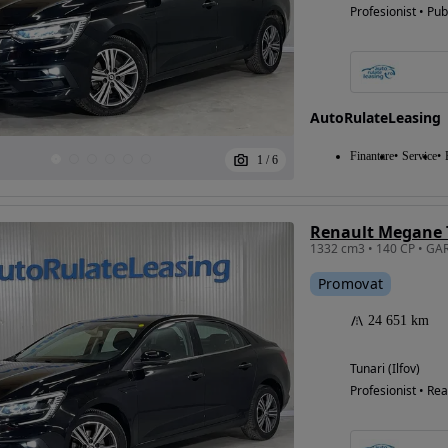
Profesionist • Pub
AutoRulateLeasing
Finantare
Service
1
/
6
Renault Megane T
Promovat
24 651 km
Tunari (Ilfov)
Profesionist • Rea