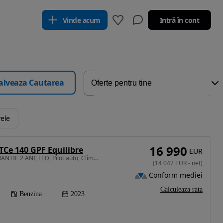
Vinde acum
Intră în cont
alveaza Cautarea
rele
16 990
Ce 140 GPF Equilibre
EUR
1332 cm3 • 140 CP • GARANTIE 2 ANI, LED, Pilot auto, Clima, Senzori parcare
(
14 042
EUR
-
net
)
Conform mediei
Calculeaza rata
Benzina
2023