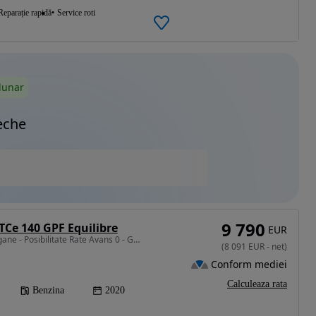
Reparație rapidă
Service roti
lunar
eche
9 790
Ce 140 GPF Equilibre
EUR
1332 cm3 • 140 CP • Megane - Posibilitate Rate Avans 0 - Garantie 12 Luni - IMPECABILA
(
8 091
EUR
-
net
)
Conform mediei
Calculeaza rata
Benzina
2020