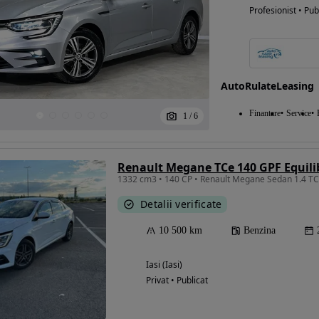
Profesionist • Pub
AutoRulateLeasing
Finantare
Service
1
/
6
Renault Megane TCe 140 GPF Equili
Detalii verificate
10 500 km
Benzina
Iasi (Iasi)
Privat • Publicat