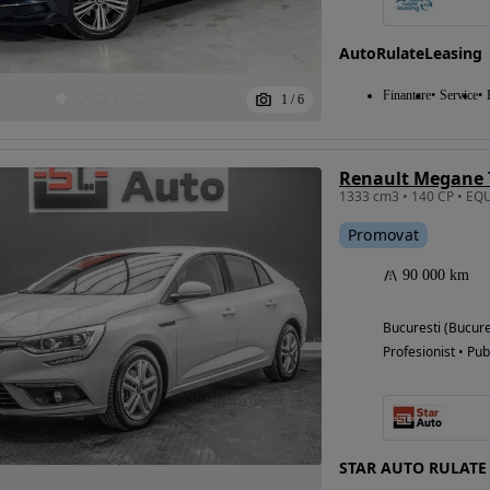
AutoRulateLeasing
Eligibil pentru
Finantare
Service
1
/
6
finantare
Renault Megane 
Promovat
90 000 km
Bucuresti (Bucure
Profesionist • Pub
STAR AUTO RULATE