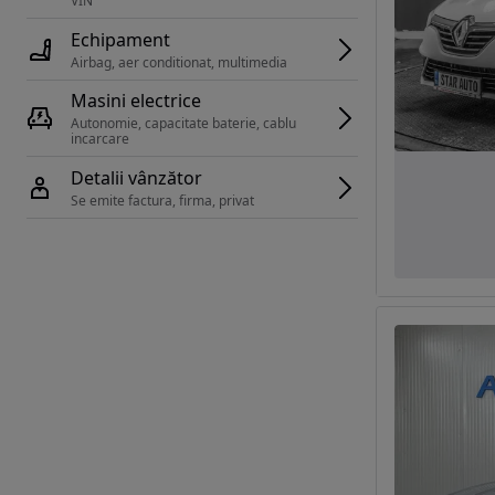
VIN 
Echipament
Airbag, aer conditionat, multimedia
Masini electrice
Autonomie, capacitate baterie, cablu 
incarcare 
Detalii vânzător
Se emite factura, firma, privat