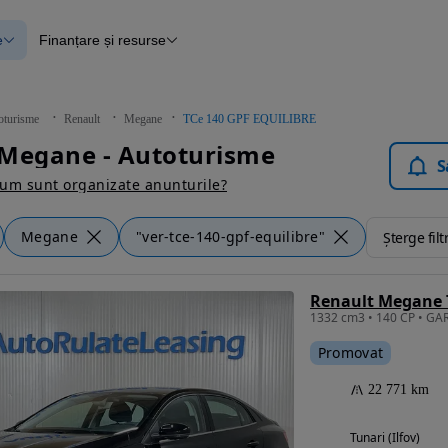
e
Finanțare și resurse
e
Finanțare
e
Instrument de evaluare a mașinii
Raport al istoricului vehiculului
ce
Blog Autovit.ro
oturisme
Renault
Megane
TCe 140 GPF EQUILIBRE
anțare
 Megane - Autoturisme
lii verificate
S
um sunt organizate anunturile?
Megane
"ver-tce-140-gpf-equilibre"
Șterge filt
Renault Megane T
Promovat
22 771 km
Tunari (Ilfov)