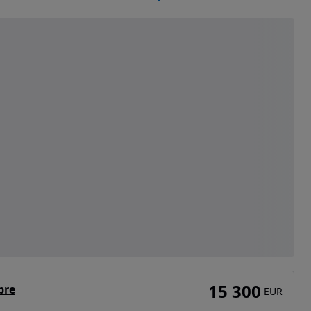
15 300
bre
EUR