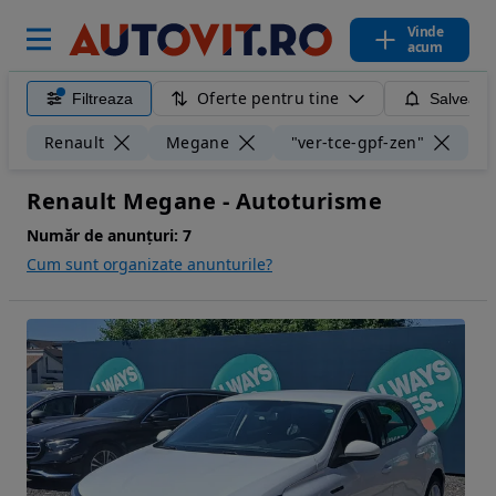
Vinde
acum
Oferte pentru tine
Filtreaza
Salveaza
Șt
Renault
Megane
"ver-tce-gpf-zen"
Renault Megane - Autoturisme
Număr de anunțuri:
7
Cum sunt organizate anunturile?