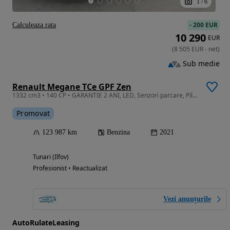
1
/
6
-
200 EUR
Calculeaza rata
10 290
EUR
(
8 505
EUR
-
net
)
Sub medie
Renault Megane TCe GPF Zen
1332 cm3 • 140 CP • GARANTIE 2 ANI, LED, Senzori parcare, Pilot automat, AC, Bluetooth
Promovat
123 987 km
Benzina
2021
Tunari (Ilfov)
Profesionist • Reactualizat
Vezi anunțurile
AutoRulateLeasing