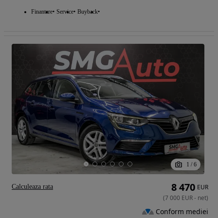
Finantare
Service
Buyback
1
/
6
8 470
Calculeaza rata
EUR
(
7 000
EUR
-
net
)
Conform mediei