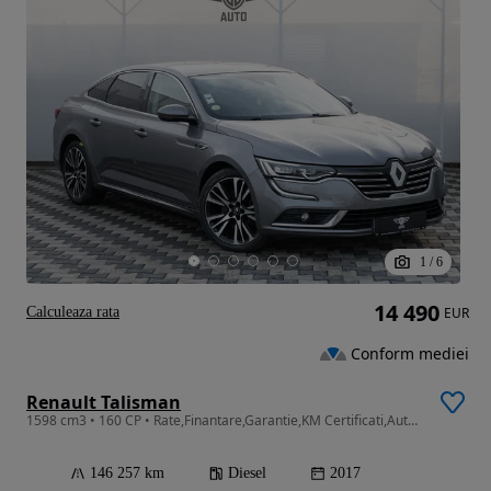
1
/
6
14 490
Calculeaza rata
EUR
Conform mediei
Renault Talisman
1598 cm3 • 160 CP • Rate,Finantare,Garantie,KM Certificati,Automat,2017
146 257 km
Diesel
2017