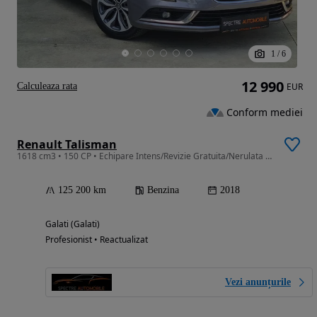
1
/
6
12 990
Calculeaza rata
EUR
Conform mediei
Renault Talisman
1618 cm3 • 150 CP • Echipare Intens/Revizie Gratuita/Nerulata Ro//Km Certificati//Garantie
125 200 km
Benzina
2018
Galati (Galati)
Profesionist • Reactualizat
Vezi anunțurile