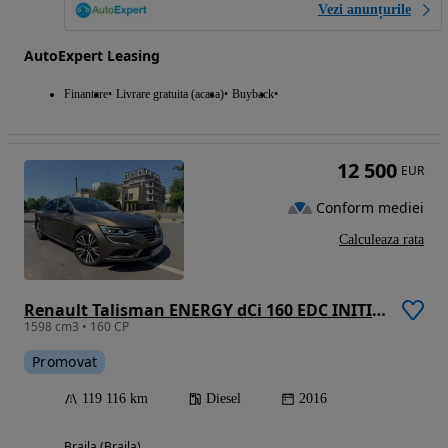
Vezi anunțurile
AutoExpert Leasing
Finantare
Livrare gratuita (acasa)
Buyback
12 500
EUR
Conform mediei
Calculeaza rata
Renault Talisman ENERGY dCi 160 EDC INITIALE PARIS
1598 cm3 • 160 CP
Promovat
119 116 km
Diesel
2016
Braila (Braila)