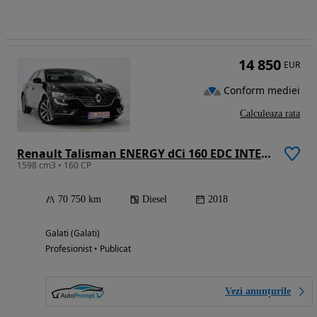
14 850
EUR
Conform mediei
Calculeaza rata
Renault Talisman ENERGY dCi 160 EDC INTENS
1598 cm3 • 160 CP
70 750 km
Diesel
2018
Galati (Galati)
Profesionist • Publicat
Vezi anunțurile