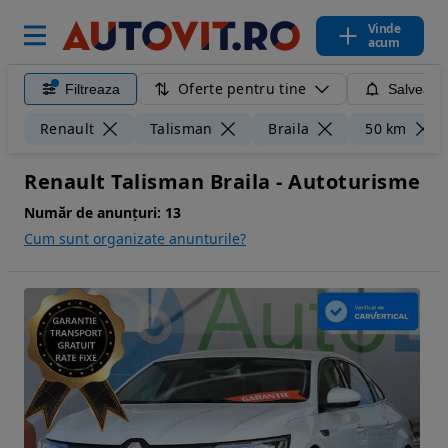
Vinde
acum
Oferte pentru tine
Filtreaza
Salveaza
Renault
Talisman
Braila
50 km
Renault Talisman Braila - Autoturisme
Număr de anunțuri:
13
Cum sunt organizate anunturile?