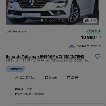
1
/
6
-
500 EUR
Calculeaza rata
10 980
EUR
Conform mediei
Renault Talisman ENERGY dCi 130 INTENS
1598 cm3 • 130 CP • 2016 Renault Talisman 1.6 dCi 130CP Intens / RATE FIXE / Garanție
Promovat
126 374 km
Diesel
2016
Braila (Braila)
Profesionist • Publicat