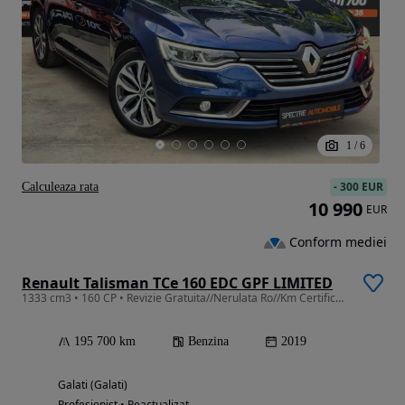
1
/
6
-
300 EUR
Calculeaza rata
10 990
EUR
Conform mediei
Renault Talisman TCe 160 EDC GPF LIMITED
1333 cm3 • 160 CP • Revizie Gratuita//Nerulata Ro//Km Certificati//Garantie
195 700 km
Benzina
2019
Galati (Galati)
Profesionist • Reactualizat