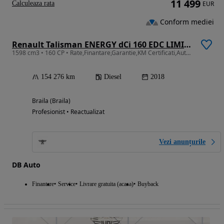
11 499
Calculeaza rata
EUR
Conform mediei
Renault Talisman ENERGY dCi 160 EDC LIMITED
1598 cm3 • 160 CP • Rate,Finantare,Garantie,KM Certificati,Automat,2018
154 276 km
Diesel
2018
Braila (Braila)
Profesionist • Reactualizat
Vezi anunțurile
DB Auto
Finantare
Service
Livrare gratuita (acasa)
Buyback