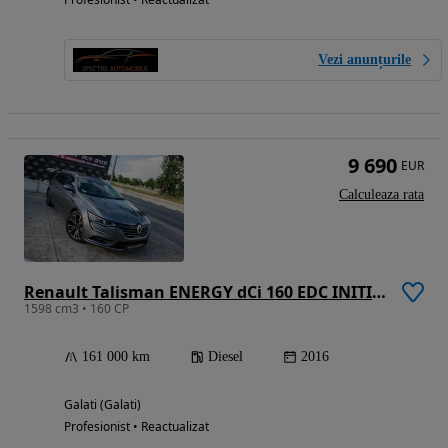
Vezi anunțurile
9 690
EUR
Calculeaza rata
Renault Talisman ENERGY dCi 160 EDC INITIALE PARIS
1598 cm3 • 160 CP
161 000 km
Diesel
2016
Galati (Galati)
Profesionist • Reactualizat