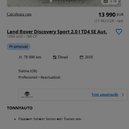
1
/
6
13 990
Calculeaza rata
EUR
(
11 562
EUR
-
net
)
Land Rover Discovery Sport 2.0 l TD4 SE Aut.
1999 cm3 • 180 CP
Promovat
78 000 km
Diesel
2018
Slatina (Olt)
Profesionist • Reactualizat
Vezi anunțurile
TONNYAUTO
Finantare
Service
Service roti
Tractare auto