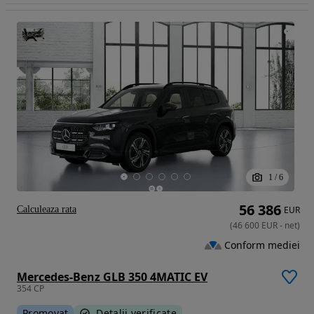
1
/
6
56 386
Calculeaza rata
EUR
(
46 600
EUR
-
net
)
Conform mediei
Mercedes-Benz GLB 350 4MATIC EV
354 CP
Promovat
Detalii verificate