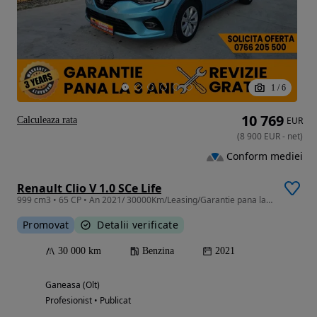
1
/
6
10 769
Calculeaza rata
EUR
(
8 900
EUR
-
net
)
Conform mediei
Renault Clio V 1.0 SCe Life
999 cm3 • 65 CP • An 2021/ 30000Km/Leasing/Garantie pana la 3ani fara limita Km
Promovat
Detalii verificate
30 000 km
Benzina
2021
Ganeasa (Olt)
Profesionist • Publicat