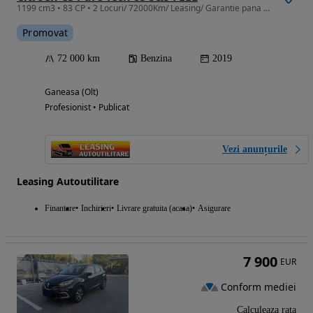
1199 cm3 • 83 CP • 2 Locuri/ 72000Km/ Leasing/ Garantie pana la 3ani fara limita Km
Promovat
72 000 km
Benzina
2019
Ganeasa (Olt)
Profesionist • Publicat
Vezi anunțurile
Leasing Autoutilitare
Finantare
Inchirieri
Livrare gratuita (acasa)
Asigurare
7 900
EUR
Conform mediei
Calculeaza rata