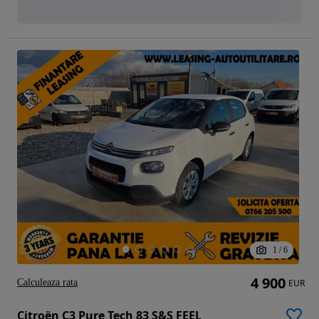
1
/
6
4 900
Calculeaza rata
EUR
Citroën C3 Pure Tech 83 S&S FEEL