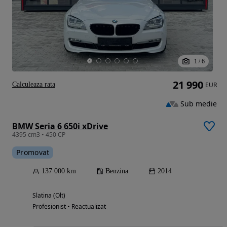
1
/
6
21 990
Calculeaza rata
EUR
Sub medie
BMW Seria 6 650i xDrive
4395 cm3 • 450 CP
Promovat
137 000 km
Benzina
2014
Slatina (Olt)
Profesionist • Reactualizat