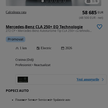
1
/
6
58 685
Calculeaza rata
EUR
(
48 500
EUR
-
net
)
Mercedes-Benz CLA 250+ EQ Technologie
272 CP • Mercedes-Benz Autoturisme Tip CLA 250+ cu tehnologie EQ
Promovat
1 km
Electric
2026
Craiova (Dolj)
Profesionist • Reactualizat
Vezi anunțurile
POPECI AUTO
Finantare
Service
Service roti
Spalatorie auto