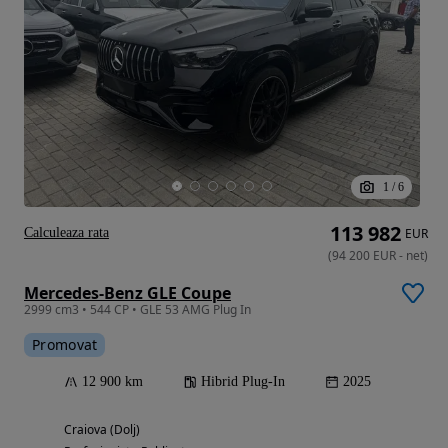
1
/
6
113 982
Calculeaza rata
EUR
(
94 200
EUR
-
net
)
Mercedes-Benz GLE Coupe
2999 cm3 • 544 CP • GLE 53 AMG Plug In
Promovat
12 900 km
Hibrid Plug-In
2025
Craiova (Dolj)