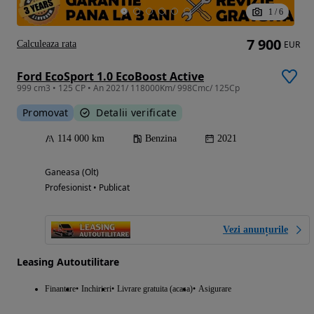
1
/
6
7 900
Calculeaza rata
EUR
Ford EcoSport 1.0 EcoBoost Active
999 cm3 • 125 CP • An 2021/ 118000Km/ 998Cmc/ 125Cp
Promovat
Detalii verificate
114 000 km
Benzina
2021
Ganeasa (Olt)
Profesionist • Publicat
Vezi anunțurile
Leasing Autoutilitare
Finantare
Inchirieri
Livrare gratuita (acasa)
Asigurare