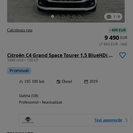
1
/
6
-
499 EUR
Calculeaza rata
9 490
EUR
(
7 843
EUR
-
net
)
Citroën C4 Grand Space Tourer 1.5 BlueHDi S&S EAT8 Feel
1499 cm3 • 130 CP
Promovat
195 100 km
Diesel
2019
Slatina (Olt)
Profesionist • Reactualizat
Vezi anunțurile