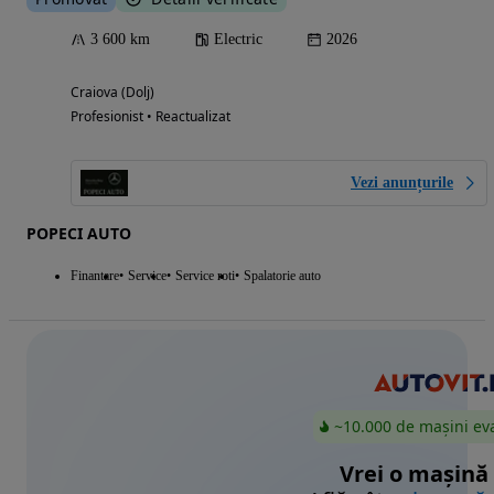
3 600 km
Electric
2026
Craiova (Dolj)
Profesionist • Reactualizat
Vezi anunțurile
POPECI AUTO
Finantare
Service
Service roti
Spalatorie auto
~10.000 de mașini ev
Vrei o mașină