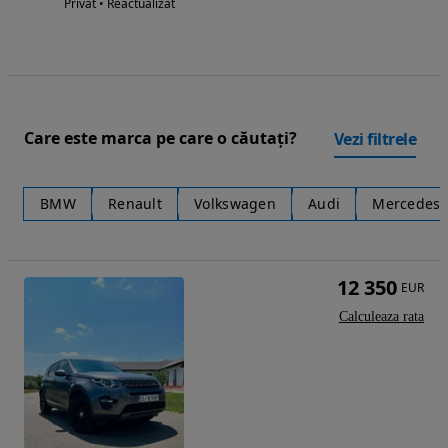
Privat • Reactualizat
Care este marca pe care o căutați?
Vezi filtrele
BMW
Renault
Volkswagen
Audi
Mercedes-
12 350
EUR
Calculeaza rata