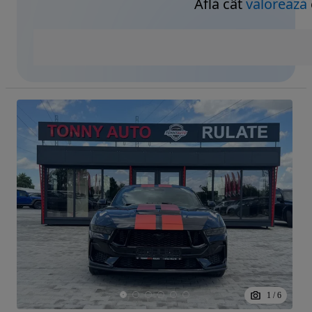
Află cât
valorează
1
/
6