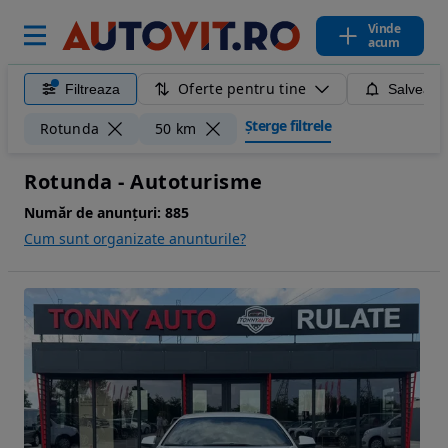
Vinde
acum
Oferte pentru tine
Filtreaza
Salveaza
Șterge filtrele
Rotunda
50 km
Rotunda - Autoturisme
Număr de anunțuri:
885
Cum sunt organizate anunturile?