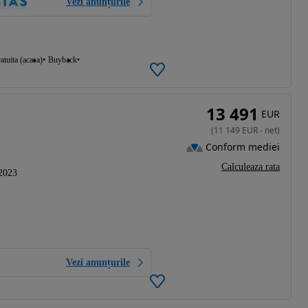
Vezi anunțurile
atuita (acasa)
Buyback
13 491
EUR
(
11 149
EUR
-
net
)
Conform mediei
Calculeaza rata
2023
Vezi anunțurile