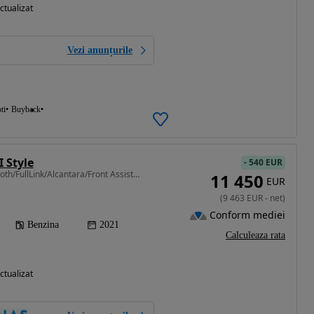
ctualizat
Vezi anunțurile
ti
Buyback
I Style
-
540 EUR
999 cm3 • 95 CP • Bluetooth/FullLink/Alcantara/Front Assist/Tva/Leasing -Rate FARA AVANS
11 450
EUR
(
9 463
EUR
-
net
)
Conform mediei
Benzina
2021
Calculeaza rata
ctualizat