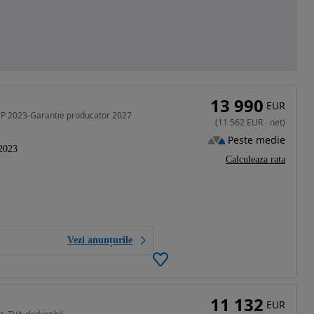
13 990
EUR
CP 2023-Garantie producator 2027
(
11 562
EUR
-
net
)
Peste medie
2023
Calculeaza rata
Vezi anunțurile
11 132
EUR