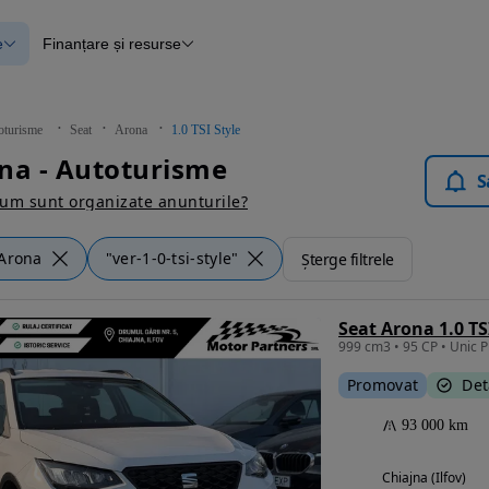
e
Finanțare și resurse
e
Finanțare
e
Instrument de evaluare a mașinii
Raport al istoricului vehiculului
ce
Blog Autovit.ro
oturisme
Seat
Arona
1.0 TSI Style
anțare
na - Autoturisme
lii verificate
S
um sunt organizate anunturile?
Arona
"ver-1-0-tsi-style"
Șterge filtrele
Seat Arona 1.0 TS
Promovat
Det
93 000 km
Chiajna (Ilfov)