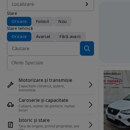
Localizare
Stare
Oricare
Folosit
Nou
Stare tehnică
Oricare
Avariat
Fără avarii
Motorizare și transmisie
Capacitate cilindrica, putere, 
transmisie
Caroserie și capacitate
Culoare, numar de portiere, numar 
locuri
Istoric și stare
Tara de origine, primul proprietar, are 