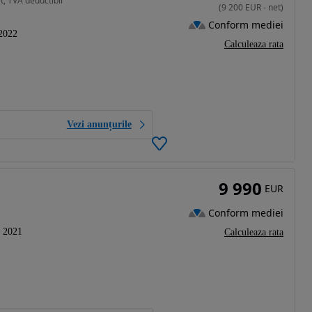
t, TVA deductibil
(
9 200
EUR
-
net
)
Conform mediei
2022
Calculeaza rata
Vezi anunțurile
9 990
EUR
Conform mediei
2021
Calculeaza rata