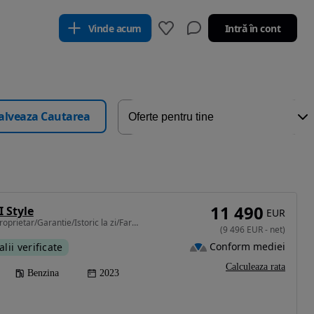
Vinde acum
Intră în cont
alveaza Cautarea
11 490
I Style
EUR
999 cm3 • 95 CP • Unic Proprietar/Garantie/Istoric la zi/Faruri LED/TVA Inclus
(
9 496
EUR
-
net
)
Conform mediei
alii verificate
Calculeaza rata
Benzina
2023