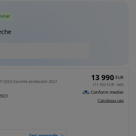
lunar
eche
13 990
EUR
CP 2023-Garantie producator 2027
(
11 562
EUR
-
net
)
Conform mediei
2023
Calculeaza rata
Vezi anunțurile