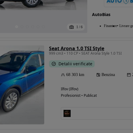
AutoBias
Eligibil pentru
Finantare
Livrare gr
1
/
6
finantare
Seat Arona 1.0 TSI Style
999 cm3 • 110 CP • SEAT Arona Style 1.0 TSI
Detalii verificate
68 303 km
Benzina
Ilfov (Ilfov)
Profesionist • Publicat