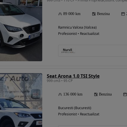
999 cm3 • 110 CP • Primul Proprietar,istoric comple
89 000 km
Benzina
Ramnicu Valcea (Valcea)
Profesionist • Reactualizat
Seat Arona 1.0 TSI Style
999 cm3 • 95 CP
136 000 km
Benzina
Bucuresti (Bucuresti)
Profesionist • Reactualizat