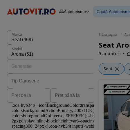
Autoturisme
Caută Autoturism
Autoturisme
Piese
Toate mașinil
Camioane
Mașinile rulat
Constructii
Mașini noi
Agro
Mașini electri
Marca
Prima pagina
Aut
Autoutilitare
Mașini cu fin
Seat Aro
Motociclete
Mașini cu deta
Model
Remorci
9 anunțuri
C
Seat