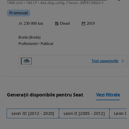
1968 cm3 • 184 CP • 4x4..dsg..carlig..7 locuri ..IMPECABILA !!
Promovat
230 000 km
Diesel
2019
Braila (Braila)
Profesionist • Publicat
Vezi anunțurile
Generații disponibile pentru Seat
Vezi filtrele
Leon III [2012 - 2020]
Leon II [2005 - 2012]
Leon II