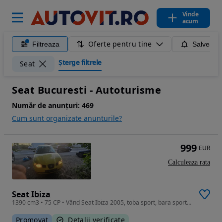
Vinde
acum
Oferte pentru tine
Filtreaza
Salveaza
Șterge filtrele
Seat
Seat Bucuresti - Autoturisme
Număr de anunțuri:
469
Cum sunt organizate anunturile?
999
EUR
Calculeaza rata
Seat Ibiza
1390 cm3 • 75 CP • Vând Seat Ibiza 2005, toba sport, bara sport si modul xenon montate
Promovat
Detalii verificate