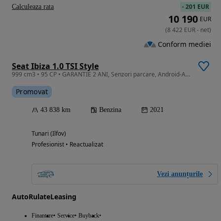
-
201 EUR
Calculeaza rata
10 190
EUR
(
8 422
EUR
-
net
)
Conform mediei
Seat Ibiza 1.0 TSI Style
999 cm3 • 95 CP • GARANTIE 2 ANI, Senzori parcare, Android-Apple, Scaune incalzite
Promovat
43 838 km
Benzina
2021
Tunari (Ilfov)
Profesionist • Reactualizat
Vezi anunțurile
AutoRulateLeasing
Finantare
Service
Buyback