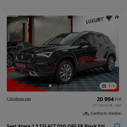
1
/
6
20 994
Calculeaza rata
EUR
(
17 350
EUR
-
net
)
Conform mediei
Seat Ateca 1.5 TSI ACT DSG OPF FR Black Edition