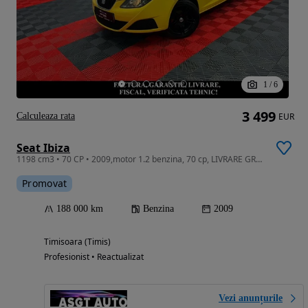
1
/
6
3 499
Calculeaza rata
EUR
Seat Ibiza
1198 cm3 • 70 CP • 2009,motor 1.2 benzina, 70 cp, LIVRARE GRATUITA, GARANTIE
Promovat
188 000 km
Benzina
2009
Timisoara (Timis)
Profesionist • Reactualizat
Vezi anunțurile