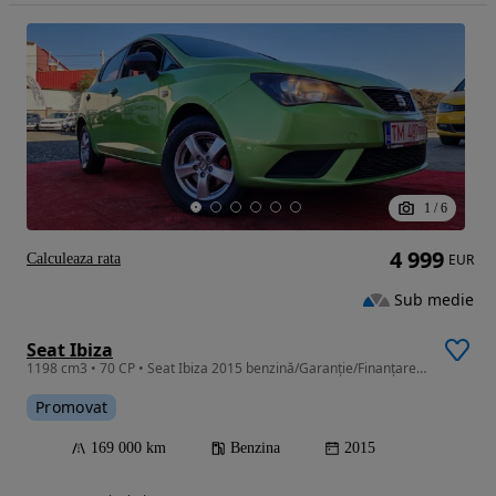
1
/
6
4 999
Calculeaza rata
EUR
Sub medie
Seat Ibiza
1198 cm3 • 70 CP • Seat Ibiza 2015 benzină/Garanție/Finanțare Rate/LivrareGR/RevizieGR
Promovat
169 000 km
Benzina
2015