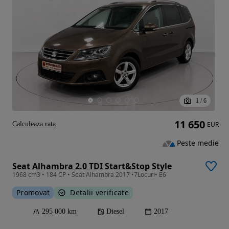
1
/
6
11 650
Calculeaza rata
EUR
Peste medie
Seat Alhambra 2.0 TDI Start&Stop Style
1968 cm3 • 184 CP • Seat Alhambra 2017 •7Locuri• E6
Promovat
Detalii verificate
295 000 km
Diesel
2017