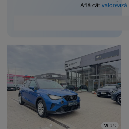
Află cât
valorează
1
/
6