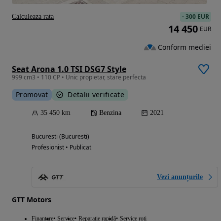
-
300 EUR
Calculeaza rata
14 450
EUR
Conform mediei
Seat Arona 1.0 TSI DSG7 Style
999 cm3 • 110 CP • Unic propietar, stare perfecta
Promovat
Detalii verificate
35 450 km
Benzina
2021
Bucuresti (Bucuresti)
Profesionist • Publicat
Vezi anunțurile
GTT Motors
Finantare
Service
Reparație rapidă
Service roti