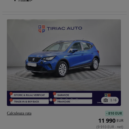
Finantare
1
/
6
-
810 EUR
Calculeaza rata
11 990
EUR
(
9 910
EUR
-
net
)