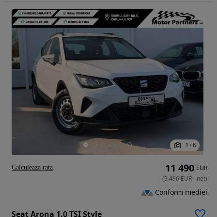
1
/
6
11 490
Calculeaza rata
EUR
(
9 496
EUR
-
net
)
Conform mediei
Seat Arona 1.0 TSI Style