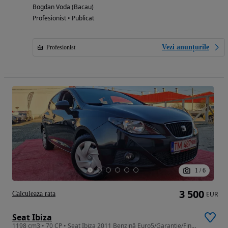
Bogdan Voda (Bacau)
Profesionist • Publicat
Vezi anunțurile
Profesionist
1
/
6
3 500
Calculeaza rata
EUR
Seat Ibiza
1198 cm3 • 70 CP • Seat Ibiza 2011 Benzină Euro5/Garantie/Finantare Rate/Revizie