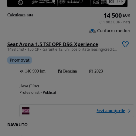
1
/
6
14 500
Calculeaza rata
EUR
(
11 983
EUR
-
net
)
Conform mediei
Seat Arona 1.5 TSI OPF DSG Xperience
1498 cm3 • 150 CP • Garantie 12 luni, posibilitate leasing/creditare
Promovat
146 990 km
Benzina
2023
Jilava (Ilfov)
Profesionist • Publicat
Vezi anunțurile
DAVAUTO