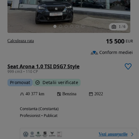
1
/
6
15 500
Calculeaza rata
EUR
Conform mediei
Seat Arona 1.0 TSI DSG7 Style
999 cm3 • 110 CP
Promovat
Detalii verificate
40 377 km
Benzina
2022
Constanta (Constanta)
Profesionist • Publicat
Vezi anunțurile