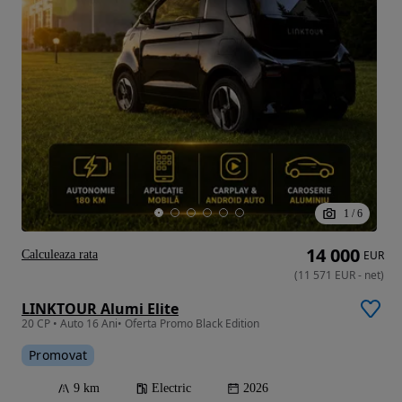
1
/
6
14 000
Calculeaza rata
EUR
(
11 571
EUR
-
net
)
LINKTOUR Alumi Elite
20 CP • Auto 16 Ani• Oferta Promo Black Edition
Promovat
9 km
Electric
2026