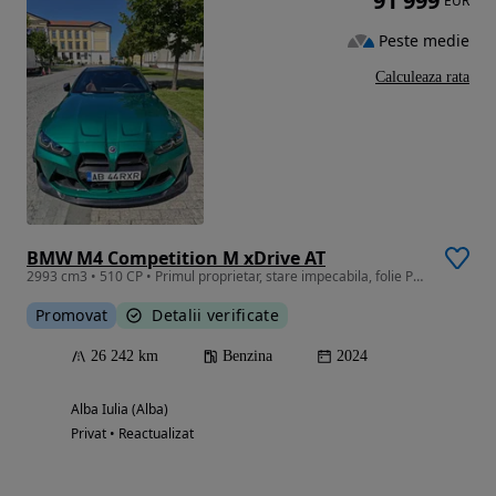
91 999
EUR
Peste medie
Calculeaza rata
BMW M4 Competition M xDrive AT
2993 cm3 • 510 CP • Primul proprietar, stare impecabila, folie PPF premium.
Promovat
Detalii verificate
26 242 km
Benzina
2024
Alba Iulia (Alba)
Privat • Reactualizat