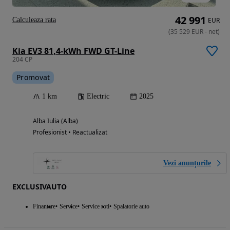
42 991
Calculeaza rata
EUR
(
35 529
EUR
-
net
)
Kia EV3 81,4-kWh FWD GT-Line
204 CP
Promovat
1 km
Electric
2025
Alba Iulia (Alba)
Profesionist • Reactualizat
Vezi anunțurile
EXCLUSIVAUTO
Finantare
Service
Service roti
Spalatorie auto