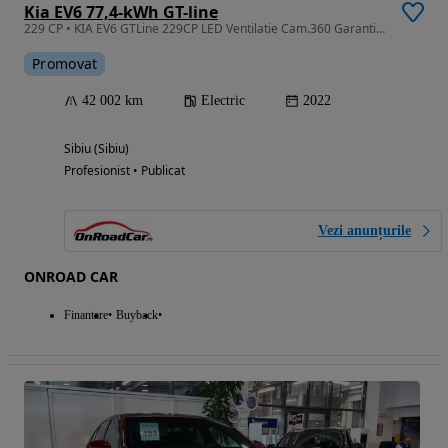
Kia EV6 77,4-kWh GT-line
229 CP • KIA EV6 GTLine 229CP LED Ventilatie Cam.360 Garantie Finantare Leasing
Promovat
42 002 km
Electric
2022
Sibiu (Sibiu)
Profesionist • Publicat
Vezi anunțurile
ONROAD CAR
Finantare
Buyback