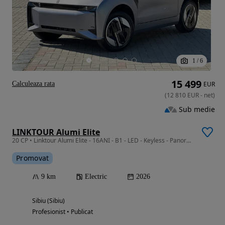
1
/
6
15 499
Calculeaza rata
EUR
(
12 810
EUR
-
net
)
Sub medie
LINKTOUR Alumi Elite
20 CP • Linktour Alumi Elite - 16ANI - B1 - LED - Keyless - Panoramic - Piele
Promovat
9 km
Electric
2026
Sibiu (Sibiu)
Profesionist • Publicat