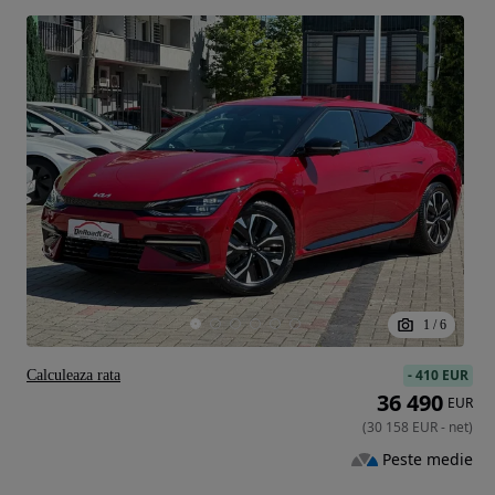
1
/
6
-
410 EUR
Calculeaza rata
36 490
EUR
(
30 158
EUR
-
net
)
Peste medie