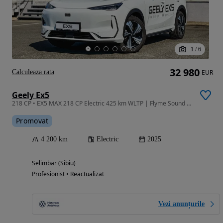
1
/
6
32 980
Calculeaza rata
EUR
Geely Ex5
218 CP • EX5 MAX 218 CP Electric 425 km WLTP | Flyme Sound | Masaj & Ventilație
Promovat
4 200 km
Electric
2025
Selimbar (Sibiu)
Profesionist • Reactualizat
Vezi anunțurile