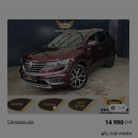
1
/
6
14 990
Calculeaza rata
EUR
Sub medie