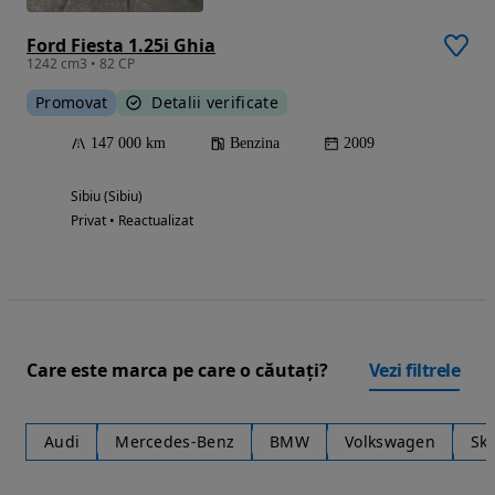
Ford Fiesta 1.25i Ghia
1242 cm3 • 82 CP
Promovat
Detalii verificate
147 000 km
Benzina
2009
Sibiu (Sibiu)
Privat • Reactualizat
Care este marca pe care o căutați?
Vezi filtrele
Audi
Mercedes-Benz
BMW
Volkswagen
Sk