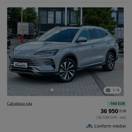
1
/
6
-
540 EUR
Calculeaza rata
36 950
EUR
(
30 538
EUR
-
net
)
Conform mediei