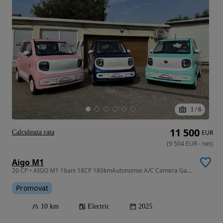
1
/
6
11 500
Calculeaza rata
EUR
(
9 504
EUR
-
net
)
Aigo M1
20 CP • AIGO M1 16ani 18CP 180kmAutonomie A/C Camera Garantie NOU
Promovat
10 km
Electric
2025