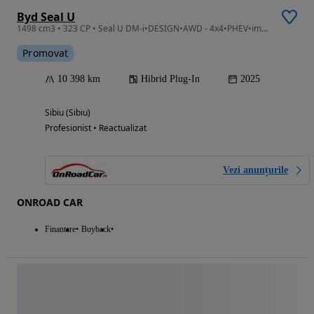
Byd Seal U
1498 cm3 • 323 CP • Seal U DM-i•DESIGN•AWD - 4x4•PHEV•import Germania
Promovat
10 398 km
Hibrid Plug-In
2025
Sibiu (Sibiu)
Profesionist • Reactualizat
Vezi anunțurile
ONROAD CAR
Finantare
Buyback