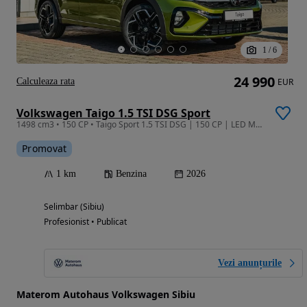
1
/
6
24 990
Calculeaza rata
EUR
Volkswagen Taigo 1.5 TSI DSG Sport
1498 cm3 • 150 CP • Taigo Sport 1.5 TSI DSG | 150 CP | LED Matrix | Trapă Panoramică
Promovat
1 km
Benzina
2026
Selimbar (Sibiu)
Profesionist • Publicat
Vezi anunțurile
Materom Autohaus Volkswagen Sibiu