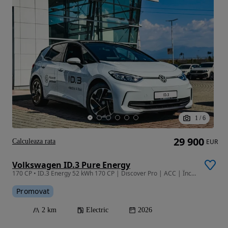
1
/
6
29 900
Calculeaza rata
EUR
Volkswagen ID.3 Pure Energy
170 CP • ID.3 Energy 52 kWh 170 CP | Discover Pro | ACC | Încălzire în Scaune
Promovat
2 km
Electric
2026