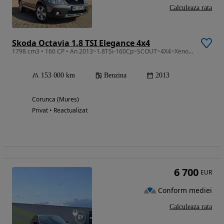
Calculeaza rata
Skoda Octavia 1.8 TSI Elegance 4x4
1798 cm3 • 160 CP • An 2013~1.8TSi-160Cp~SCOUT~4X4~Xenon~Trapa~Navigatie~Impecabil
153 000 km
Benzina
2013
Corunca (Mures)
Privat • Reactualizat
6 700
EUR
Conform mediei
Calculeaza rata