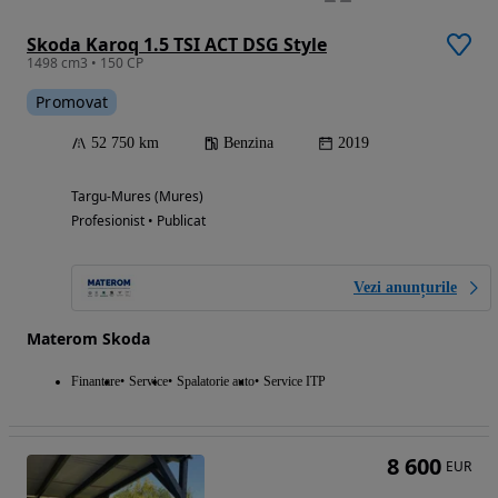
Skoda Karoq 1.5 TSI ACT DSG Style
1498 cm3 • 150 CP
Promovat
52 750 km
Benzina
2019
Targu-Mures (Mures)
Profesionist • Publicat
Vezi anunțurile
Materom Skoda
Finantare
Service
Spalatorie auto
Service ITP
8 600
EUR