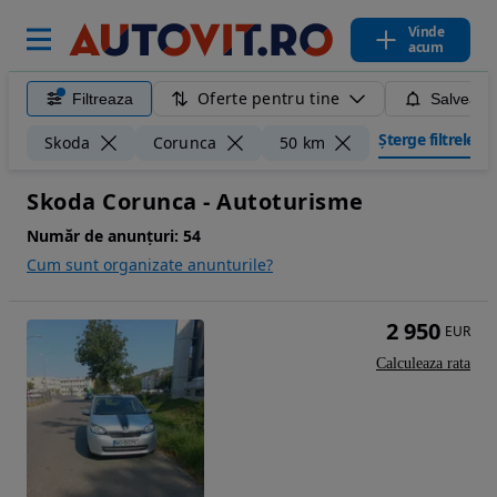
Vinde
acum
Oferte pentru tine
Filtreaza
Salveaza
Șterge filtrele
Skoda
Corunca
50 km
Skoda Corunca - Autoturisme
Număr de anunțuri:
54
Cum sunt organizate anunturile?
2 950
EUR
Calculeaza rata