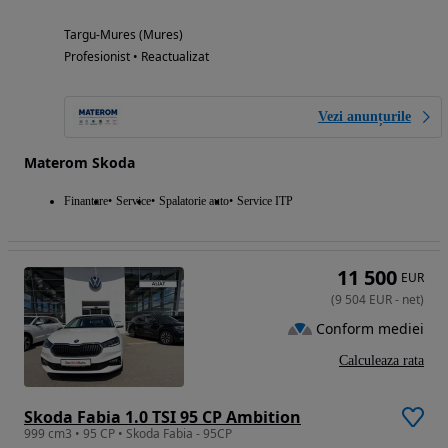
Targu-Mures (Mures)
Profesionist • Reactualizat
Vezi anunțurile
Materom Skoda
Finantare
Service
Spalatorie auto
Service ITP
11 500
EUR
(
9 504
EUR
-
net
)
Conform mediei
Calculeaza rata
Skoda Fabia 1.0 TSI 95 CP Ambition
999 cm3 • 95 CP • Skoda Fabia - 95CP