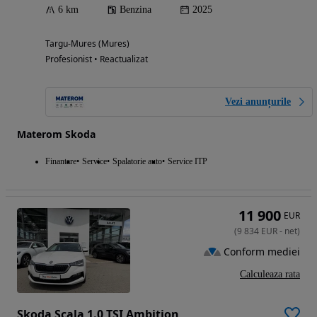
6 km
Benzina
2025
Targu-Mures (Mures)
Profesionist • Reactualizat
Vezi anunțurile
Materom Skoda
Finantare
Service
Spalatorie auto
Service ITP
11 900
EUR
(
9 834
EUR
-
net
)
Conform mediei
Calculeaza rata
Skoda Scala 1.0 TSI Ambition