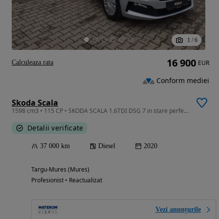
1
/
6
16 900
Calculeaza rata
EUR
Conform mediei
Skoda Scala
1598 cm3 • 115 CP • SKODA SCALA 1.6TDI DSG 7 in stare perfecta, cu garantie si factura
Detalii verificate
37 000 km
Diesel
2020
Targu-Mures (Mures)
Profesionist • Reactualizat
Vezi anunțurile