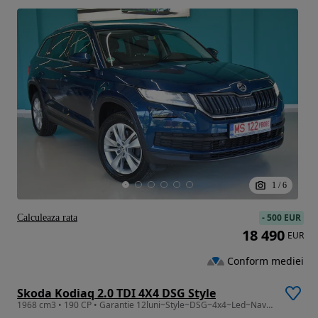
1
/
6
-
500 EUR
Calculeaza rata
18 490
EUR
Conform mediei
Skoda Kodiaq 2.0 TDI 4X4 DSG Style
1968 cm3 • 190 CP • Garantie 12luni~Style~DSG~4x4~Led~Navi~Camera