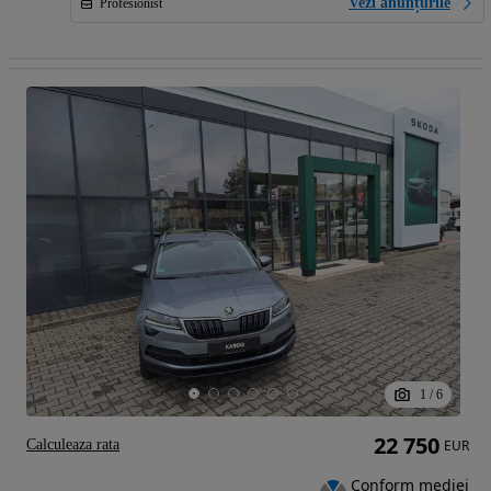
Vezi anunțurile
Profesionist
1
/
6
22 750
Calculeaza rata
EUR
Conform mediei