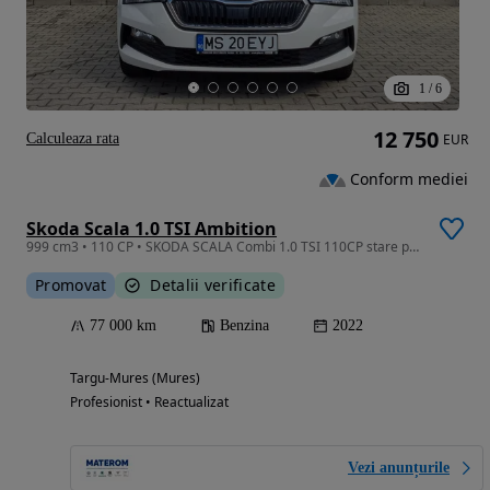
1
/
6
12 750
Calculeaza rata
EUR
Conform mediei
Skoda Scala 1.0 TSI Ambition
999 cm3 • 110 CP • SKODA SCALA Combi 1.0 TSI 110CP stare perfecta, garantie pana la 3 ani
Promovat
Detalii verificate
77 000 km
Benzina
2022
Targu-Mures (Mures)
Profesionist • Reactualizat
Vezi anunțurile