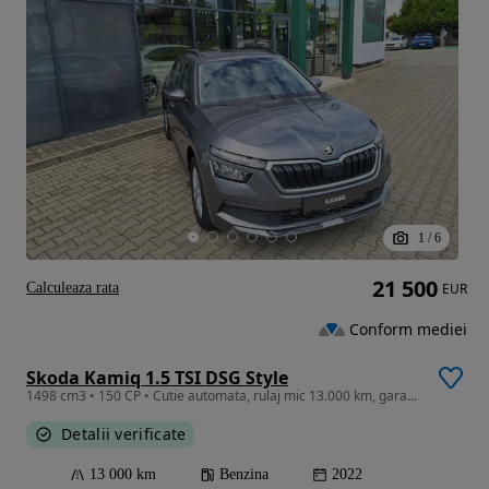
1
/
6
21 500
Calculeaza rata
EUR
Conform mediei
Skoda Kamiq 1.5 TSI DSG Style
1498 cm3 • 150 CP • Cutie automata, rulaj mic 13.000 km, garantie, TVA deductibil
Detalii verificate
13 000 km
Benzina
2022