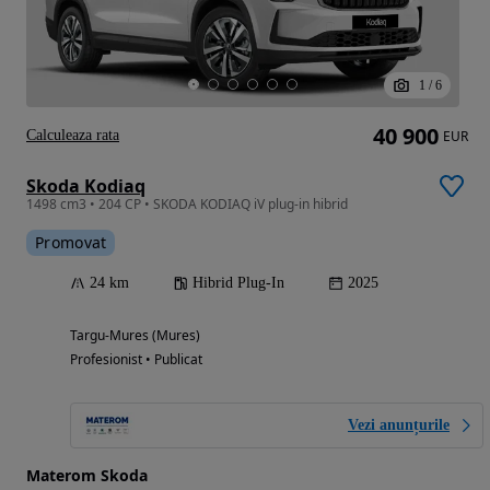
1
/
6
40 900
Calculeaza rata
EUR
Skoda Kodiaq
1498 cm3 • 204 CP • SKODA KODIAQ iV plug-in hibrid
Promovat
24 km
Hibrid Plug-In
2025
Targu-Mures (Mures)
Profesionist • Publicat
Vezi anunțurile
Materom Skoda