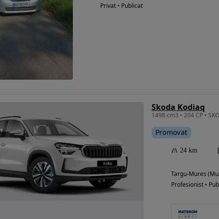
Privat • Publicat
Skoda Kodiaq
1498 cm3 • 204 CP • SKO
Promovat
24 km
Targu-Mures (Mu
Profesionist • Pub