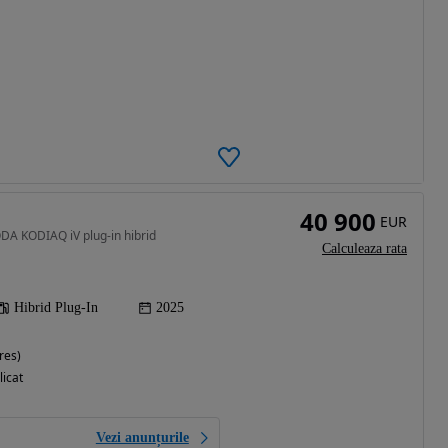
40 900
EUR
DA KODIAQ iV plug-in hibrid
Calculeaza rata
Hibrid Plug-In
2025
res)
licat
Vezi anunțurile