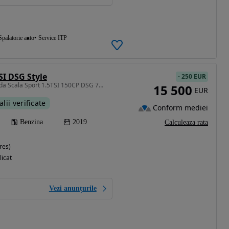
Spalatorie auto
Service ITP
SI DSG Style
-
250 EUR
1498 cm3 • 150 CP • Skoda Scala Sport 1.5TSI 150CP DSG 7 garantie 1 an cu factura
15 500
EUR
alii verificate
Conform mediei
Benzina
2019
Calculeaza rata
res)
licat
Vezi anunțurile