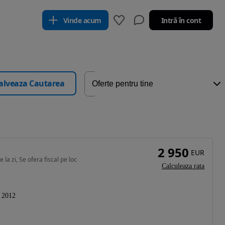
Vinde acum
Intră în cont
alveaza Cautarea
2 950
EUR
la zi, Se ofera fiscal pe loc
Calculeaza rata
2012