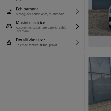
VIN 
Echipament
Airbag, aer conditionat, multimedia
Masini electrice
Autonomie, capacitate baterie, cablu 
incarcare 
Detalii vânzător
Se emite factura, firma, privat