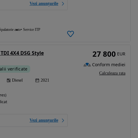
Vezi anunțurile
Spalatorie auto
Service ITP
27 800
 TDI 4X4 DSG Style
EUR
Conform mediei
alii verificate
Calculeaza rata
Diesel
2021
res)
licat
Vezi anunțurile