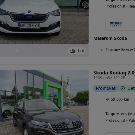
Profesionist • Rea
Materom Skoda
Finantare
Service
1
/
6
Skoda Kodiaq 2.0
1968 cm3 • 190 CP
Promovat
Det
59 500 km
Targu-Mures (Mu
Profesionist • Pub