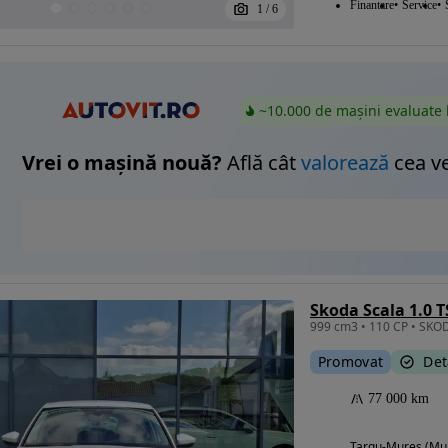
Finantare
Service
1
/
6
~10.000 de mașini evaluate 
Vrei o mașină nouă?
Află cât
valorează
cea v
Skoda Scala 1.0 
Promovat
Det
77 000 km
Targu-Mures (Mu