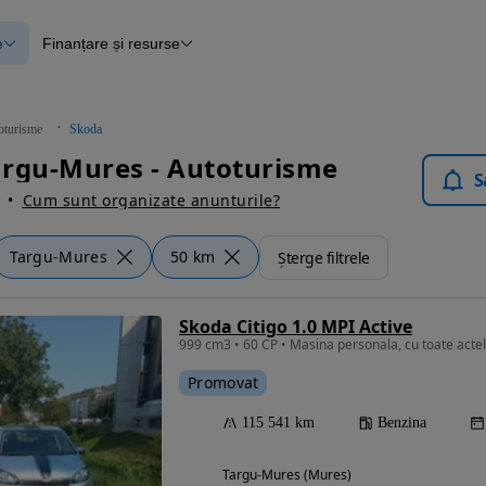
e
Finanțare și resurse
e
Finanțare
e
Instrument de evaluare a mașinii
Raport al istoricului vehiculului
ce
Blog Autovit.ro
oturisme
Skoda
anțare
argu-Mures - Autoturisme
lii verificate
S
Cum sunt organizate anunturile?
Targu-Mures
50 km
Șterge filtrele
Skoda Citigo 1.0 MPI Active
999 cm3 • 60 CP • Masina personala, cu toate actele 
Promovat
115 541 km
Benzina
Targu-Mures (Mures)