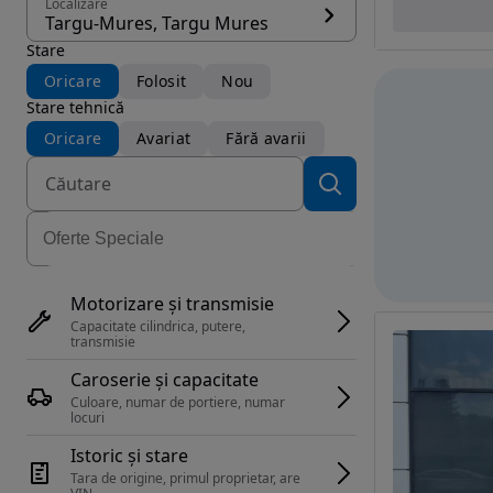
Localizare
Targu-Mures, Targu Mures
Stare
Oricare
Folosit
Nou
Stare tehnică
Oricare
Avariat
Fără avarii
Motorizare și transmisie
Capacitate cilindrica, putere, 
transmisie
Caroserie și capacitate
Culoare, numar de portiere, numar 
locuri
Istoric și stare
Tara de origine, primul proprietar, are 