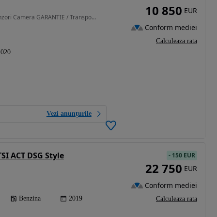
10 850
EUR
1598 cm3 • 115 CP • Scaune incalzite LED Jante Senzori Camera GARANTIE / Transport gratuit
Conform mediei
Calculeaza rata
2020
Vezi anunțurile
TSI ACT DSG Style
-
150 EUR
22 750
EUR
Conform mediei
Benzina
2019
Calculeaza rata