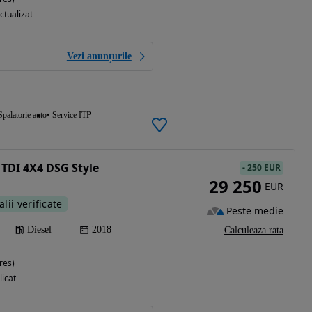
ctualizat
Vezi anunțurile
Spalatorie auto
Service ITP
 TDI 4X4 DSG Style
-
250 EUR
29 250
EUR
alii verificate
Peste medie
Diesel
2018
Calculeaza rata
res)
licat