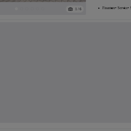
Finantare
Service
1
/
6