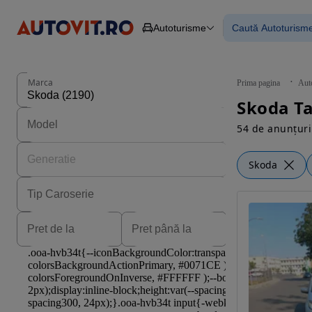
Autoturisme
Caută Autoturism
Autoturisme
Piese
Toate mașinil
Camioane
Mașinile rulat
Constructii
Mașini noi
Agro
Mașini electri
Marca
Prima pagina
Aut
Autoutilitare
Mașini cu fin
Skoda T
Motociclete
Mașini cu deta
Remorci
54 de anunțuri
Skoda