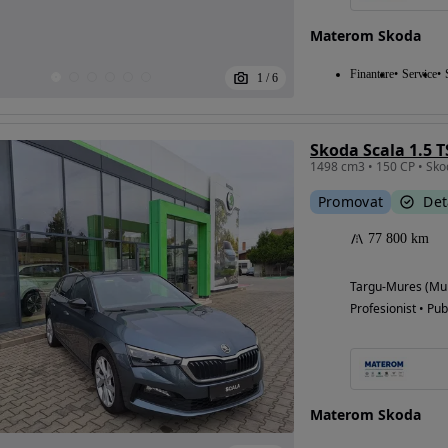
Materom Skoda
Finantare
Service
1
/
6
Eligibil pentru
finantare
Skoda Scala 1.5 T
Promovat
Det
77 800 km
Targu-Mures (Mu
Profesionist • Pub
Materom Skoda