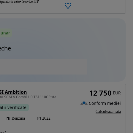
Spalatorie auto
Service ITP
lunar
eche
12 750
TSI Ambition
EUR
999 cm3 • 110 CP • SKODA SCALA Combi 1.0 TSI 110CP stare perfecta, garantie pana la 3 ani
Conform mediei
alii verificate
Calculeaza rata
Benzina
2022
res)