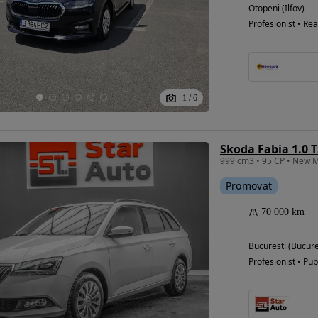
Otopeni (Ilfov)
Profesionist • Rea
1
/
6
Skoda Fabia 1.0 T
Promovat
70 000 km
Bucuresti (Bucure
Profesionist • Pub