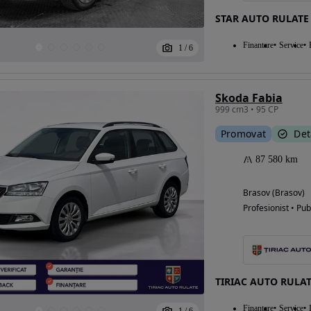
STAR AUTO RULATE
Finantare
Service
1
/
6
Skoda Fabia
999 cm3 • 95 CP
Promovat
Det
87 580 km
Brasov (Brasov)
Profesionist • Pub
TIRIAC AUTO RULA
Finantare
Service