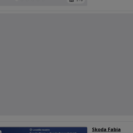
1
/
6
Skoda Fabia