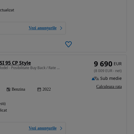
ctualizat
Vezi anunțurile
9 690
SI 95 CP Style
EUR
999 cm3 • 95 CP • New Model - Posibilitate Buy Back / Rate Avans 0% / Garantie 36 Luni
(
8 009
EUR
-
net
)
Sub medie
Calculeaza rata
Benzina
2022
sti)
licat
Vezi anunțurile