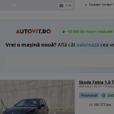
Finantare
Service
1
/
6
~10.000 de mașini evaluate 
Vrei o mașină nouă?
Află cât
valorează
cea v
Skoda Fabia 1.0 T
Promovat
Det
100 373 km