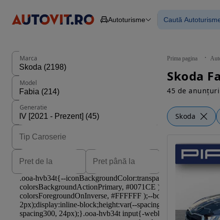
Autoturisme
Caută Autoturism
Autoturisme
Piese
Toate mașinil
Camioane
Mașinile rulat
Constructii
Mașini noi
Agro
Mașini electri
Marca
Prima pagina
Aut
Autoutilitare
Mașini cu fin
Motociclete
Mașini cu deta
Model
Remorci
45 de anunțuri
Generatie
Skoda