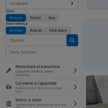
Localizare
Stare
Oricare
Folosit
Nou
Stare tehnică
Oricare
Avariat
Fără avarii
Motorizare și transmisie
Capacitate cilindrica, putere, 
transmisie
Caroserie și capacitate
Culoare, numar de portiere, numar 
locuri
Istoric și stare
Tara de origine, primul proprietar, are 