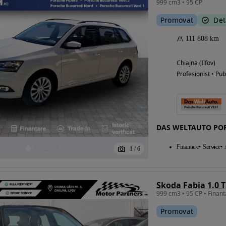
999 cm3 • 95 CP
Promovat
Det
111 808 km
Chiajna (Ilfov)
Profesionist • Pub
DAS WELTAUTO POR
Finantare
Service
1
/
6
Skoda Fabia 1.0 T
Promovat