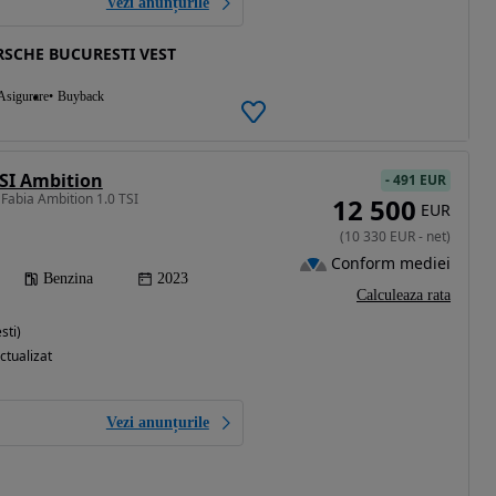
Vezi anunțurile
SCHE BUCURESTI VEST
Asigurare
Buyback
TSI Ambition
-
491 EUR
Fabia Ambition 1.0 TSI
12 500
EUR
(
10 330
EUR
-
net
)
Conform mediei
Benzina
2023
Calculeaza rata
sti)
ctualizat
Vezi anunțurile