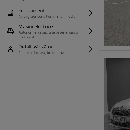
VIN 
Echipament
Airbag, aer conditionat, multimedia
Masini electrice
Autonomie, capacitate baterie, cablu 
incarcare 
Detalii vânzător
Se emite factura, firma, privat