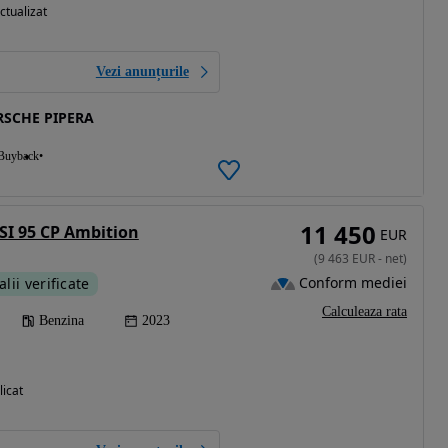
ctualizat
Vezi anunțurile
SCHE PIPERA
Buyback
11 450
TSI 95 CP Ambition
EUR
(
9 463
EUR
-
net
)
Conform mediei
alii verificate
Calculeaza rata
Benzina
2023
licat