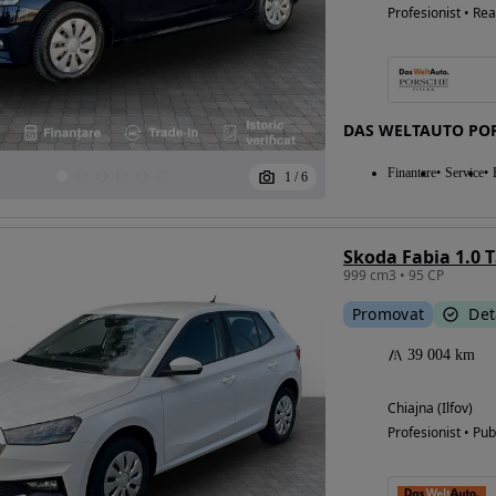
Profesionist • Rea
DAS WELTAUTO POR
Finantare
Service
1
/
6
Skoda Fabia 1.0 
999 cm3 • 95 CP
Promovat
Det
39 004 km
Chiajna (Ilfov)
Profesionist • Pub