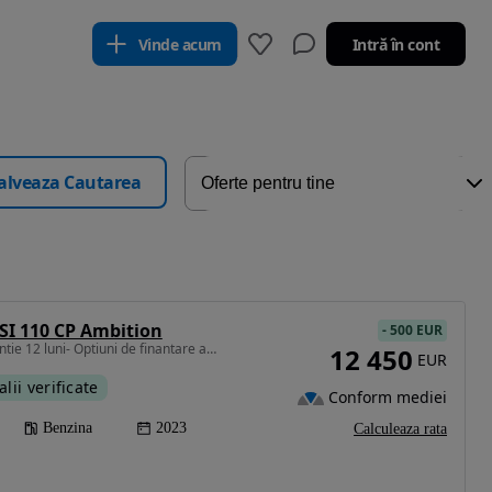
Vinde acum
Intră în cont
alveaza Cautarea
TSI 110 CP Ambition
-
500 EUR
999 cm3 • 110 CP • Garantie 12 luni- Optiuni de finantare avantajoase
12 450
EUR
alii verificate
Conform mediei
Benzina
2023
Calculeaza rata