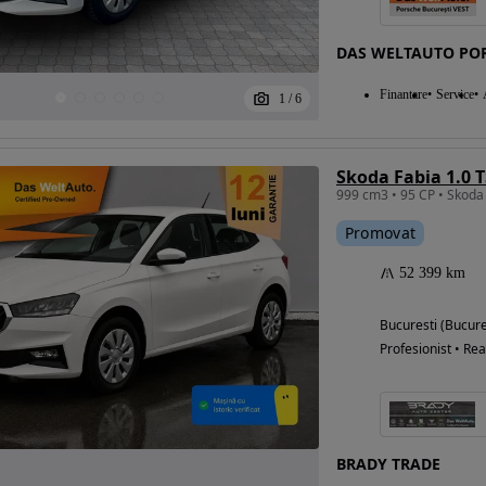
DAS WELTAUTO POR
Eligibil pentru
Finantare
Service
1
/
6
finantare
Skoda Fabia 1.0 
999 cm3 • 95 CP • Skoda 
Promovat
52 399 km
Bucuresti (Bucure
Profesionist • Rea
BRADY TRADE