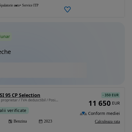
Spalatorie auto
Service ITP
lunar
eche
SI 95 CP Selection
-
350 EUR
999 cm3 • 95 CP • Primul proprietar / TVA dedusctibil / Posibilitate finantare
11 650
EUR
alii verificate
Conform mediei
Benzina
2023
Calculeaza rata