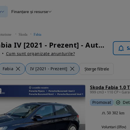
e
Finanțare și resurse
e
Finanțare
e
Instrument de evaluare a mașinii
Raport al istoricului vehiculului
ce
Blog Autovit.ro
oturisme
Skoda
Fabia
anțare
Skoda Fabia IV [2021 - Prezent] - Autoturisme
lii verificate
S
Cum sunt organizate anunturile?
Fabia
IV [2021 - Prezent]
Șterge filtrele
Skoda Fabia 1.0 
Promovat
Det
50 302 km
Voluntari (Ilfov)