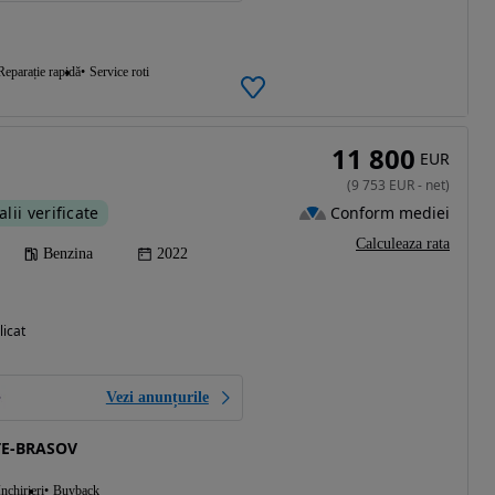
Reparație rapidă
Service roti
11 800
EUR
(
9 753
EUR
-
net
)
Conform mediei
alii verificate
Calculeaza rata
Benzina
2022
licat
Vezi anunțurile
TE-BRASOV
Inchirieri
Buyback