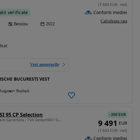
(
7 604
EUR
-
net
)
Conform mediei
alii verificate
Calculeaza rata
Benzina
2022
licat
Vezi anunțurile
SCHE BUCURESTI VEST
Asigurare
Buyback
SI 95 CP Selection
-
200 EUR
999 cm3 • 95 CP • Finantare Garantata / TVA Deductibil / Garantie 12 luni / Istoric.
9 491
EUR
(
7 843
EUR
-
net
)
Conform mediei