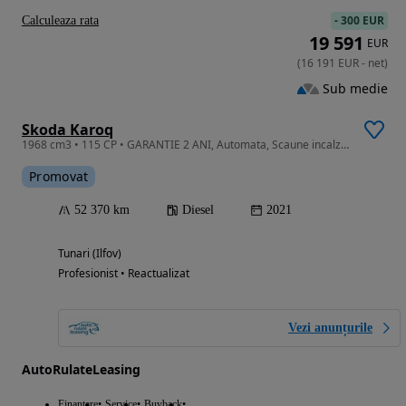
-
300 EUR
Calculeaza rata
19 591
EUR
(
16 191
EUR
-
net
)
Sub medie
Skoda Karoq
1968 cm3 • 115 CP • GARANTIE 2 ANI, Automata, Scaune incalzite, Camera, LED, Pilot adaptiv
Promovat
52 370 km
Diesel
2021
Tunari (Ilfov)
Profesionist • Reactualizat
Vezi anunțurile
AutoRulateLeasing
Finantare
Service
Buyback