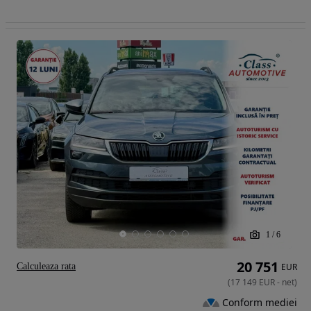
1
/
6
20 751
Calculeaza rata
EUR
(
17 149
EUR
-
net
)
Conform mediei