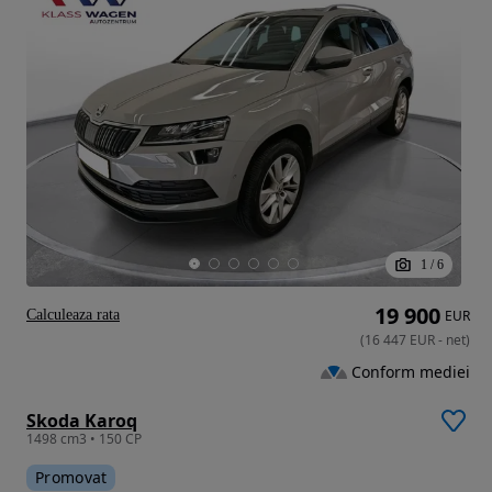
1
/
6
19 900
Calculeaza rata
EUR
(
16 447
EUR
-
net
)
Conform mediei
Skoda Karoq
1498 cm3 • 150 CP
Promovat