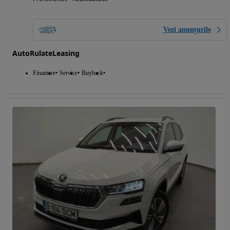
Vezi anunțurile
AutoRulateLeasing
Finantare
Service
Buyback