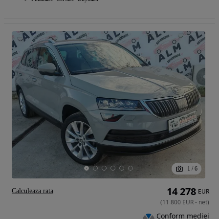
1
/
6
14 278
Calculeaza rata
EUR
(
11 800
EUR
-
net
)
Conform mediei