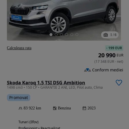
1
/
6
-
199 EUR
Calculeaza rata
20 990
EUR
(
17 348
EUR
-
net
)
Conform mediei
Skoda Karoq 1.5 TSI DSG Ambition
1498 cm3 • 150 CP • GARANTIE 2 ANI, LED, Pilot auto, Clima
Promovat
83 922 km
Benzina
2023
Tunari (Ilfov)
Profesionist • Reactualizat