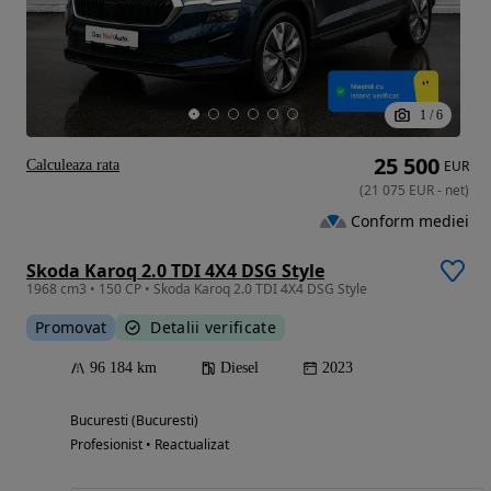
1
/
6
25 500
Calculeaza rata
EUR
(
21 075
EUR
-
net
)
Conform mediei
Skoda Karoq 2.0 TDI 4X4 DSG Style
1968 cm3 • 150 CP • Skoda Karoq 2.0 TDI 4X4 DSG Style
Promovat
Detalii verificate
96 184 km
Diesel
2023
Bucuresti (Bucuresti)
Profesionist • Reactualizat