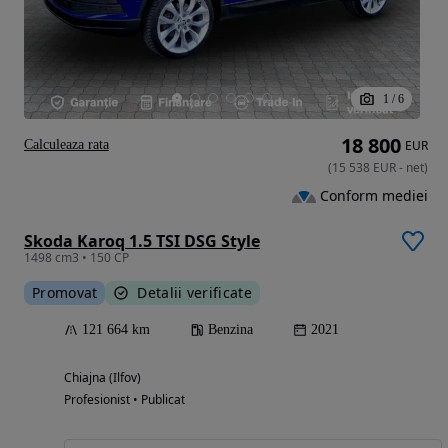
1
/
6
18 800
Calculeaza rata
EUR
(
15 538
EUR
-
net
)
Conform mediei
Skoda Karoq 1.5 TSI DSG Style
1498 cm3 • 150 CP
Promovat
Detalii verificate
121 664 km
Benzina
2021
Chiajna (Ilfov)
Profesionist • Publicat