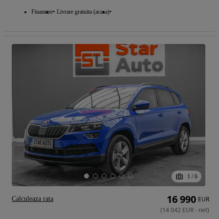
Finantare
Livrare gratuita (acasa)
1
/
6
16 990
Calculeaza rata
EUR
(
14 042
EUR
-
net
)