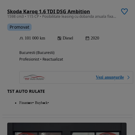
Skoda Karoq 1.6 TDI DSG Ambition
1598 cm3 • 115 CP • Posibilitate leasing cu dobanda anuala fixa de 3.7%
Promovat
101 000 km
Diesel
2020
Bucuresti (Bucuresti)
Profesionist • Reactualizat
Vezi anunțurile
TST AUTO RULATE
Finantare
Buyback