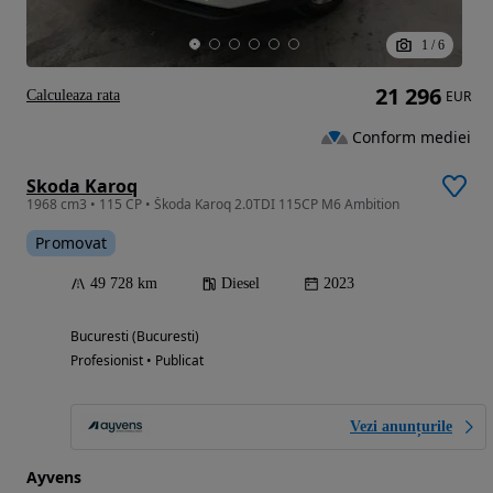
1
/
6
21 296
Calculeaza rata
EUR
Conform mediei
Skoda Karoq
1968 cm3 • 115 CP • Škoda Karoq 2.0TDI 115CP M6 Ambition
Promovat
49 728 km
Diesel
2023
Bucuresti (Bucuresti)
Profesionist • Publicat
Vezi anunțurile
Ayvens