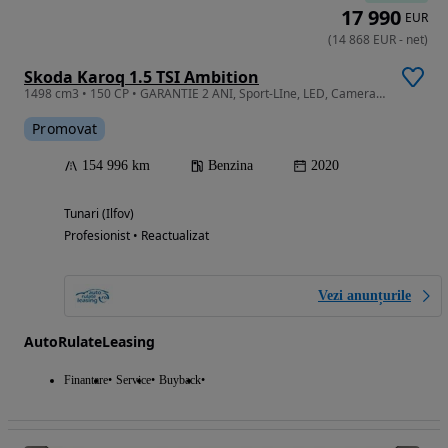
17 990
EUR
(
14 868
EUR
-
net
)
Skoda Karoq 1.5 TSI Ambition
1498 cm3 • 150 CP • GARANTIE 2 ANI, Sport-LIne, LED, Camera, Pilot adaptiv, Piele
Promovat
154 996 km
Benzina
2020
Tunari (Ilfov)
Profesionist • Reactualizat
Vezi anunțurile
AutoRulateLeasing
Finantare
Service
Buyback