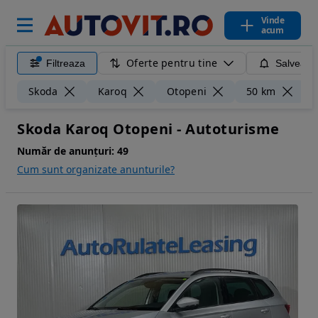
Vinde
acum
Oferte pentru tine
Filtreaza
Salveaza
Ș
Skoda
Karoq
Otopeni
50 km
Skoda Karoq Otopeni - Autoturisme
Număr de anunțuri:
49
Cum sunt organizate anunturile?