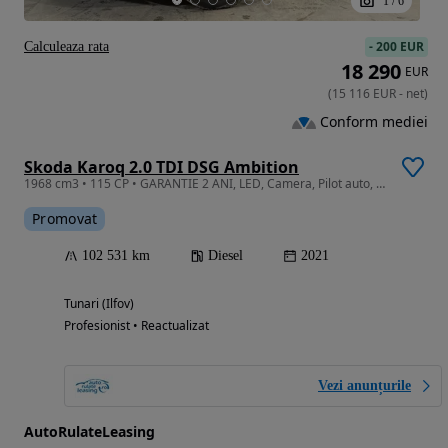
1
/
6
-
200 EUR
Calculeaza rata
18 290
EUR
(
15 116
EUR
-
net
)
Conform mediei
Skoda Karoq 2.0 TDI DSG Ambition
1968 cm3 • 115 CP • GARANTIE 2 ANI, LED, Camera, Pilot auto, Clima
Promovat
102 531 km
Diesel
2021
Tunari (Ilfov)
Profesionist • Reactualizat
Vezi anunțurile
AutoRulateLeasing