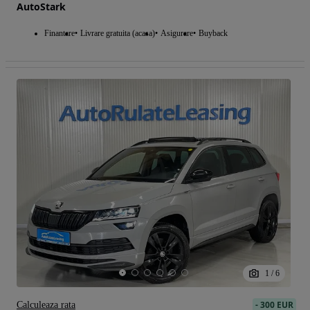
AutoStark
Finantare
Livrare gratuita (acasa)
Asigurare
Buyback
1
/
6
-
300 EUR
Calculeaza rata