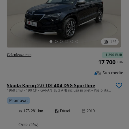
1
/
6
-
1 290 EUR
Calculeaza rata
17 700
EUR
Sub medie
Skoda Karoq 2.0 TDI 4X4 DSG Sportline
1968 cm3 • 190 CP • GARANȚIE 3 ANI inclusă în preț – Posibilitate CREDIT/LEASING
Promovat
175 281 km
Diesel
2019
Chitila (Ilfov)