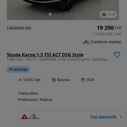
1
/
6
19 290
Calculeaza rata
EUR
(
15 943
EUR
-
net
)
Conform mediei
Skoda Karoq 1.5 TSI ACT DSG Style
1498 cm3 • 150 CP • GARANȚIE 3 ANI inclusă în preț – Posibilitate CREDIT/LEASING
Promovat
54 812 km
Benzina
2018
Chitila (Ilfov)
Profesionist • Publicat
Vezi anunțurile