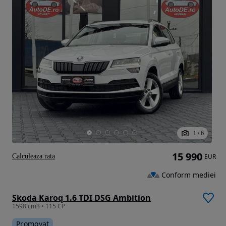
1
/
6
15 990
Calculeaza rata
EUR
Conform mediei
Skoda Karoq 1.6 TDI DSG Ambition
1598 cm3 • 115 CP
Promovat