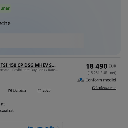
lunar
eche
18 490
Skoda Superb 1.5 TSI 150 CP DSG MHEV Selection
EUR
1498 cm3 • 150 CP • Automata - Posibilitate Buy Back / Rate Avans 0% / Garantie 36 Luni
(
15 281
EUR
-
net
)
Conform mediei
Calculeaza rata
Benzina
2023
sti)
ctualizat
Vezi anunțurile