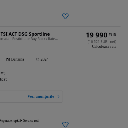
19 990
 TSI ACT DSG Sportline
EUR
1498 cm3 • 150 CP • Automata - Posibilitate Buy Back / Rate Avans 0% / Garantie 36 Luni
(
16 521
EUR
-
net
)
Calculeaza rata
Benzina
2024
sti)
licat
Vezi anunțurile
Reparație rapidă
Service roti