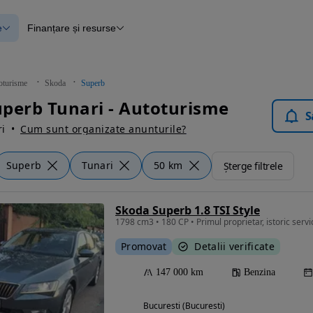
e
Finanțare și resurse
e
Finanțare
e
Instrument de evaluare a mașinii
Raport al istoricului vehiculului
ce
Blog Autovit.ro
oturisme
Skoda
Superb
anțare
perb Tunari - Autoturisme
lii verificate
S
i
Cum sunt organizate anunturile?
Superb
Tunari
50 km
Șterge filtrele
Skoda Superb 1.8 TSI Style
1798 cm3 • 180 CP • Primul proprietar, istoric servi
Promovat
Detalii verificate
147 000 km
Benzina
Bucuresti (Bucuresti)