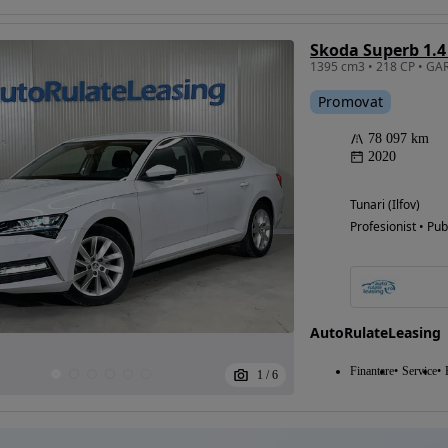
Skoda Superb 1.4
Eligibil pentru
Promovat
finantare
78 097 km
2020
Tunari (Ilfov)
Profesionist • Pub
AutoRulateLeasing
Finantare
Service
1
/
6