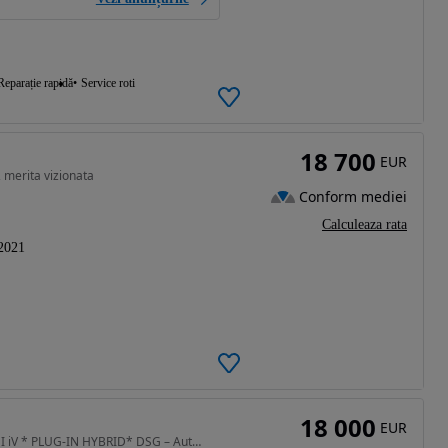
Reparație rapidă
Service roti
18 700
EUR
 merita vizionata
Conform mediei
Calculeaza rata
2021
18 000
EUR
1395 cm3 • 217 CP • SKODA SUPERB Berlina 1.4 TSI iV * PLUG-IN HYBRID* DSG – Automatic