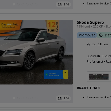
Finantare
Service
1
/
6
Skoda Superb
1984 cm3 • 220 CP • Sko
Promovat
Det
155 331 km
Bucuresti (Bucure
Profesionist • Rea
BRADY TRADE
Finantare
Service
1
/
6