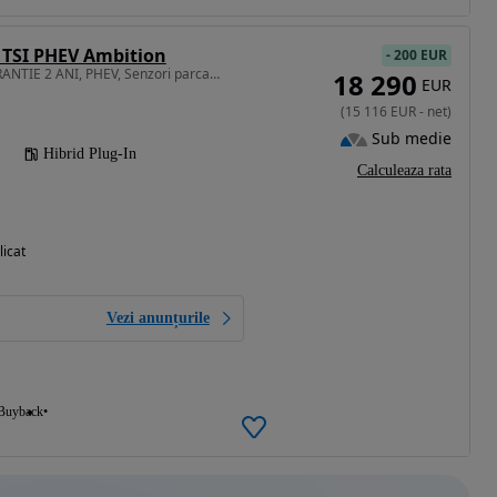
 TSI PHEV Ambition
-
200 EUR
1395 cm3 • 218 CP • GARANTIE 2 ANI, PHEV, Senzori parcare, LED, Scaune incalzite
18 290
EUR
(
15 116
EUR
-
net
)
Sub medie
Hibrid Plug-In
Calculeaza rata
licat
Vezi anunțurile
Buyback