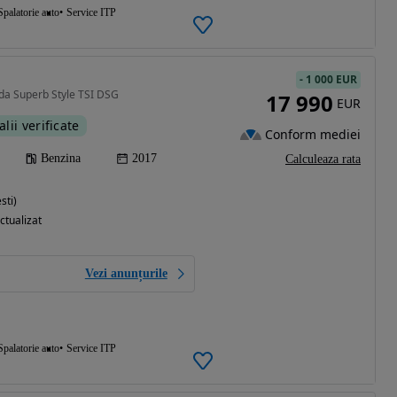
Spalatorie auto
Service ITP
-
1 000 EUR
da Superb Style TSI DSG
17 990
EUR
alii verificate
Conform mediei
Benzina
2017
Calculeaza rata
sti)
ctualizat
Vezi anunțurile
Spalatorie auto
Service ITP