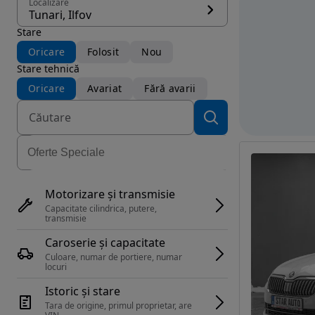
Localizare
Tunari, Ilfov
Stare
Oricare
Folosit
Nou
Stare tehnică
Oricare
Avariat
Fără avarii
Motorizare și transmisie
Capacitate cilindrica, putere, 
transmisie
Caroserie și capacitate
Culoare, numar de portiere, numar 
locuri
Istoric și stare
Tara de origine, primul proprietar, are 