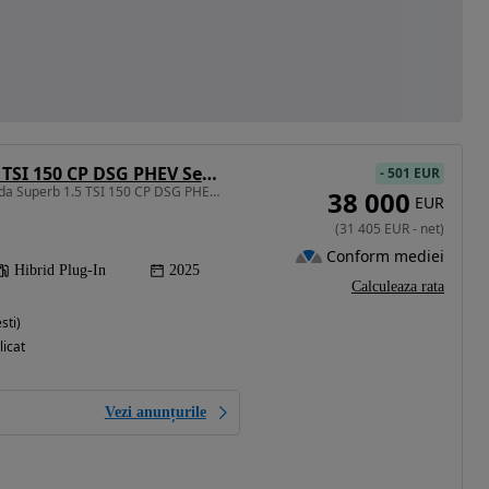
Skoda Superb 1.5 TSI 150 CP DSG PHEV Selection
-
501 EUR
1498 cm3 • 204 CP • Skoda Superb 1.5 TSI 150 CP DSG PHEV Selection
38 000
EUR
(
31 405
EUR
-
net
)
Conform mediei
Hibrid Plug-In
2025
Calculeaza rata
sti)
licat
Vezi anunțurile