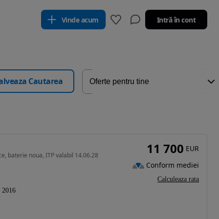
Vinde acum
Intră în cont
alveaza Cautarea
11 700
EUR
ce, baterie noua, ITP valabil 14.06.28
Conform mediei
Calculeaza rata
2016