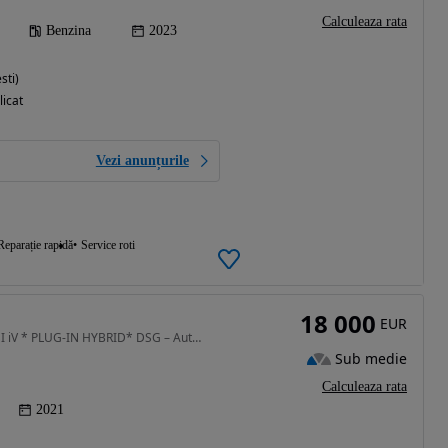
Calculeaza rata
Benzina
2023
sti)
licat
Vezi anunțurile
Reparație rapidă
Service roti
18 000
EUR
1395 cm3 • 217 CP • SKODA SUPERB Berlina 1.4 TSI iV * PLUG-IN HYBRID* DSG – Automatic
Sub medie
Calculeaza rata
2021