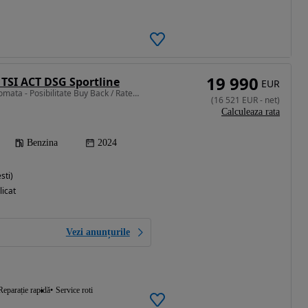
19 990
 TSI ACT DSG Sportline
EUR
1498 cm3 • 150 CP • Automata - Posibilitate Buy Back / Rate Avans 0% / Garantie 36 Luni
(
16 521
EUR
-
net
)
Calculeaza rata
Benzina
2024
sti)
licat
Vezi anunțurile
Reparație rapidă
Service roti