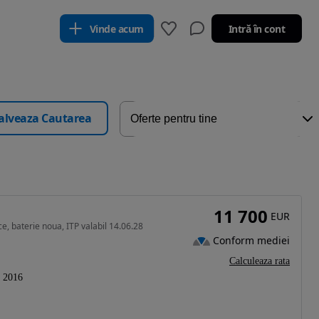
Vinde acum
Intră în cont
alveaza Cautarea
11 700
EUR
ce, baterie noua, ITP valabil 14.06.28
Conform mediei
Calculeaza rata
2016