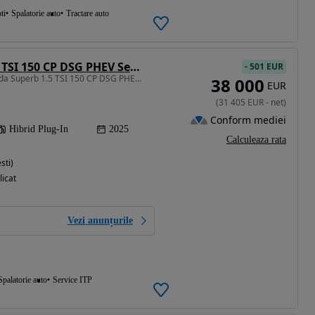
ti
Spalatorie auto
Tractare auto
Skoda Superb 1.5 TSI 150 CP DSG PHEV Selection
-
501 EUR
1498 cm3 • 204 CP • Skoda Superb 1.5 TSI 150 CP DSG PHEV Selection
38 000
EUR
(
31 405
EUR
-
net
)
Conform mediei
Hibrid Plug-In
2025
Calculeaza rata
sti)
licat
Vezi anunțurile
Spalatorie auto
Service ITP