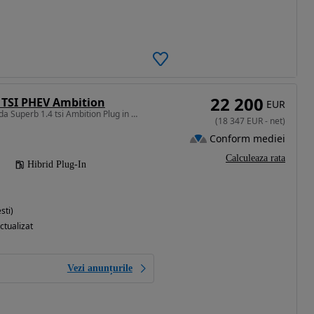
22 200
 TSI PHEV Ambition
EUR
1395 cm3 • 218 CP • Skoda Superb 1.4 tsi Ambition Plug in Hybrid
(
18 347
EUR
-
net
)
Conform mediei
Calculeaza rata
Hibrid Plug-In
sti)
ctualizat
Vezi anunțurile