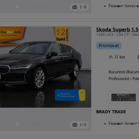
Finantare
Service ro
1
/
6
Promovat
11 km
Bucuresti (Bucure
Profesionist • Pub
BRADY TRADE
Finantare
Service
1
/
6