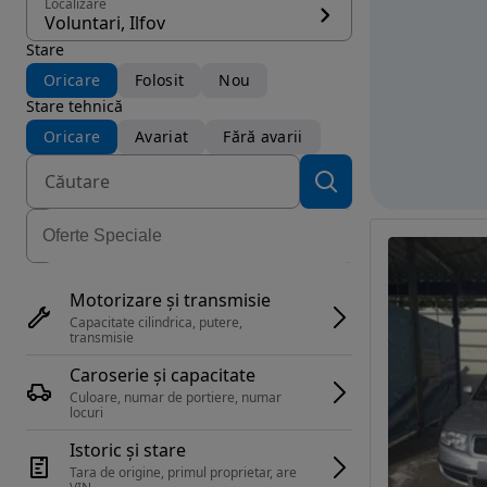
Localizare
Voluntari, Ilfov
Stare
Oricare
Folosit
Nou
Stare tehnică
Oricare
Avariat
Fără avarii
Motorizare și transmisie
Capacitate cilindrica, putere, 
transmisie
Caroserie și capacitate
Culoare, numar de portiere, numar 
locuri
Istoric și stare
Tara de origine, primul proprietar, are 