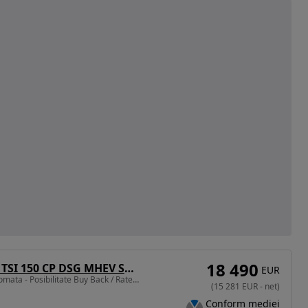
18 490
Skoda Superb 1.5 TSI 150 CP DSG MHEV Selection
EUR
1498 cm3 • 150 CP • Automata - Posibilitate Buy Back / Rate Avans 0% / Garantie 36 Luni
(
15 281
EUR
-
net
)
Conform mediei