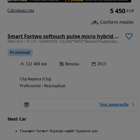
5 450
Calculeaza rata
EUR
Conform mediei
Smart Fortwo softouch pulse micro hybrid drive
999 cm3 • 71 CP • GARANTIE 12LUNI*RATE*Revizie*Automata*Hybrid*Incalzire scaune*Panorama
Promovat
122 468 km
Benzina
2013
Cluj-Napoca (Cluj)
Profesionist • Reactualizat
Vezi anunțurile
Next Car
Finantare
Service
Reparație rapidă
Spalatorie auto