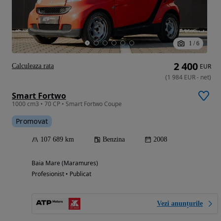
1
/
6
2 400
Calculeaza rata
EUR
(
1 984
EUR
-
net
)
Smart Fortwo
1000 cm3 • 70 CP • Smart Fortwo Coupe
Promovat
107 689 km
Benzina
2008
Baia Mare (Maramures)
Profesionist • Publicat
Vezi anunțurile