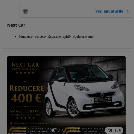
Vezi anunțurile
Next Car
Finantare
Service
Reparație rapidă
Spalatorie auto
1
/
6