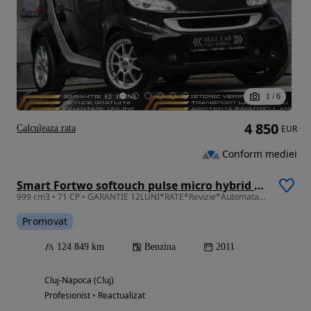
1
/
6
4 850
Calculeaza rata
EUR
Conform mediei
Smart Fortwo softouch pulse micro hybrid drive
999 cm3 • 71 CP • GARANTIE 12LUNI*RATE*Revizie*Automata*Hybrid*Incalzire scaune*Panorama
Promovat
124 849 km
Benzina
2011
Cluj-Napoca (Cluj)
Profesionist • Reactualizat