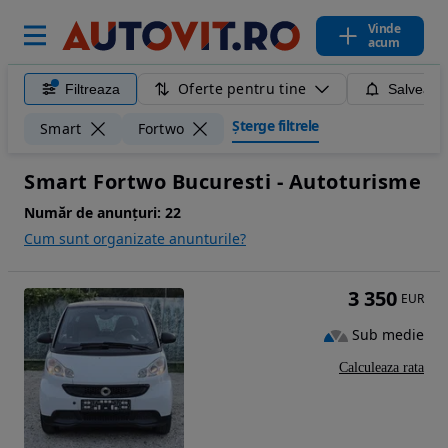
Vinde
acum
Oferte pentru tine
Filtreaza
Salveaza
Șterge filtrele
Smart
Fortwo
Smart Fortwo Bucuresti - Autoturisme
Număr de anunțuri:
22
Cum sunt organizate anunturile?
3 350
EUR
Sub medie
Calculeaza rata