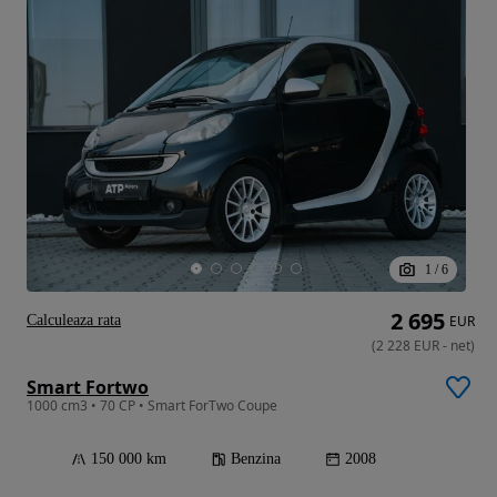
1
/
6
2 695
Calculeaza rata
EUR
(
2 228
EUR
-
net
)
Smart Fortwo
1000 cm3 • 70 CP • Smart ForTwo Coupe
150 000 km
Benzina
2008