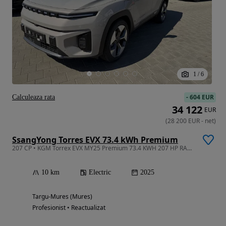
1
/
6
-
604 EUR
Calculeaza rata
34 122
EUR
(
28 200
EUR
-
net
)
SsangYong Torres EVX 73.4 kWh Premium
207 CP • KGM Torrex EVX MY25 Premium 73.4 KWH 207 HP RABLA 2026
10 km
Electric
2025
Targu-Mures (Mures)
Profesionist • Reactualizat