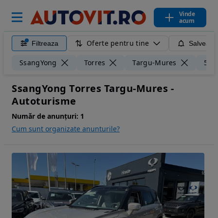
Vinde
acum
Oferte pentru tine
Filtreaza
Salveaza
SsangYong
Torres
Targu-Mures
50 
SsangYong Torres Targu-Mures -
Autoturisme
Număr de anunțuri:
1
Cum sunt organizate anunturile?