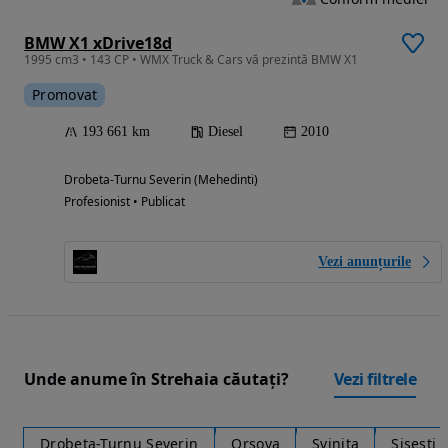
BMW X1 xDrive18d
1995 cm3 • 143 CP • WMX Truck & Cars vă prezintă BMW X1
Promovat
193 661 km
Diesel
2010
Drobeta-Turnu Severin (Mehedinti)
Profesionist • Publicat
Vezi anunțurile
Unde anume în Strehaia căutați?
Vezi filtrele
Drobeta-Turnu Severin
Orsova
Svinita
Sisesti