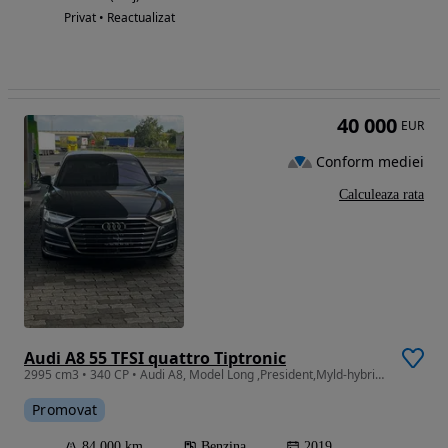
Privat • Reactualizat
40 000
EUR
Conform mediei
Calculeaza rata
Audi A8 55 TFSI quattro Tiptronic
2995 cm3 • 340 CP • Audi A8, Model Long ,President,Myld-hybrid,80.000 km reali,pret cu TVA
Promovat
84 000 km
Benzina
2019