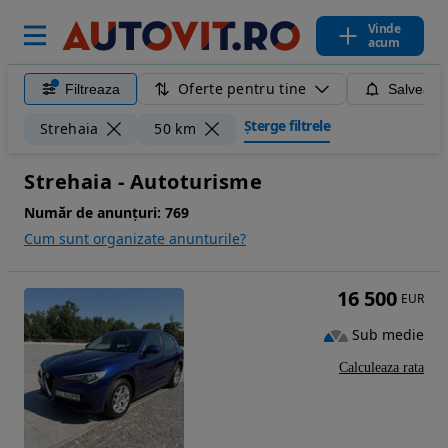
Vinde
acum
Oferte pentru tine
Filtreaza
Salveaza
Șterge filtrele
Strehaia
50 km
Strehaia - Autoturisme
Număr de anunțuri:
769
Cum sunt organizate anunturile?
16 500
EUR
Sub medie
Calculeaza rata