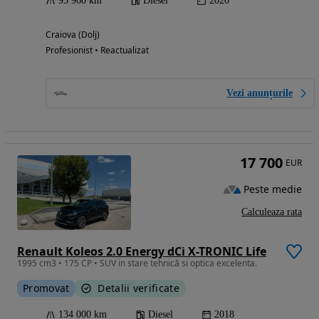
95 960 km
Diesel
2020
Craiova (Dolj)
Profesionist • Reactualizat
Vezi anunțurile
17 700
EUR
Peste medie
Calculeaza rata
Renault Koleos 2.0 Energy dCi X-TRONIC Life
1995 cm3 • 175 CP • SUV in stare tehnică si optica excelenta.
Promovat
Detalii verificate
134 000 km
Diesel
2018