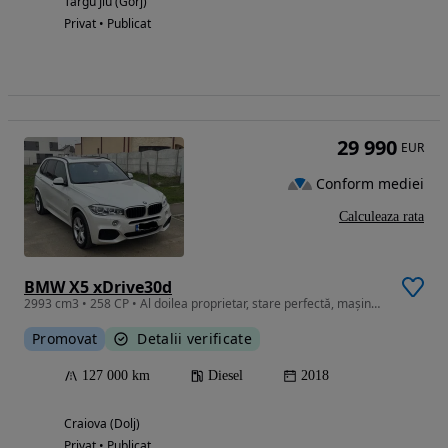
Targu Jiu (Gorj)
Privat • Publicat
29 990
EUR
Conform mediei
Calculeaza rata
BMW X5 xDrive30d
2993 cm3 • 258 CP • Al doilea proprietar, stare perfectă, mașină cu o singură turbină, ce
Promovat
Detalii verificate
127 000 km
Diesel
2018
Craiova (Dolj)
Privat • Publicat