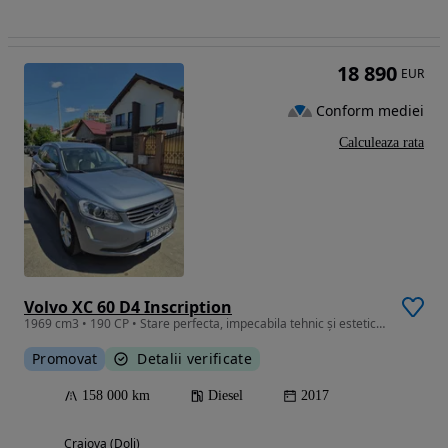
18 890
EUR
Conform mediei
Calculeaza rata
Volvo XC 60 D4 Inscription
1969 cm3 • 190 CP • Stare perfecta, impecabila tehnic și estetic, revizii la 10000 km
Promovat
Detalii verificate
158 000 km
Diesel
2017
Craiova (Dolj)