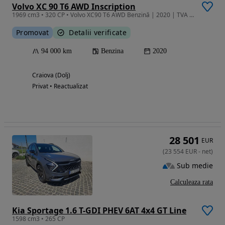
Volvo XC 90 T6 AWD Inscription
1969 cm3 • 320 CP • Volvo XC90 T6 AWD Benzină | 2020 | TVA deductibil
Promovat
Detalii verificate
94 000 km
Benzina
2020
Craiova (Dolj)
Privat • Reactualizat
28 501
EUR
(
23 554
EUR
-
net
)
Sub medie
Calculeaza rata
Kia Sportage 1.6 T-GDI PHEV 6AT 4x4 GT Line
1598 cm3 • 265 CP