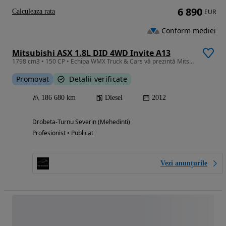
6 890
Calculeaza rata
EUR
Conform mediei
Mitsubishi ASX 1.8L DID 4WD Invite A13
1798 cm3 • 150 CP • Echipa WMX Truck & Cars vă prezintă Mitsubishi ASX I 1.8 DI-D DOHC MIV
Promovat
Detalii verificate
186 680 km
Diesel
2012
Drobeta-Turnu Severin (Mehedinti)
Profesionist • Publicat
Vezi anunțurile