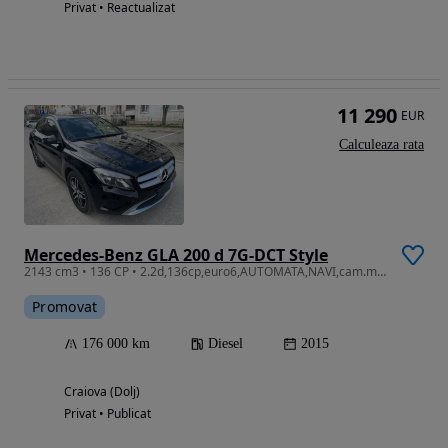
Privat • Reactualizat
11 290
EUR
Calculeaza rata
Mercedes-Benz GLA 200 d 7G-DCT Style
2143 cm3 • 136 CP • 2.2d,136cp,euro6,AUTOMATA,NAVI,cam.marsarier,unic prop,2 chei,km REALI
Promovat
176 000 km
Diesel
2015
Craiova (Dolj)
Privat • Publicat