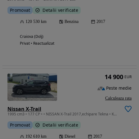
Promovat
Detalii verificate
120 530 km
Benzina
2017
Craiova (Dolj)
Privat • Reactualizat
14 900
EUR
Peste medie
Calculeaza rata
Nissan X-Trail
1995 cm3 • 177 CP • • NISSAN X-Trail 2017,echipare Tekna • Km:192k km • Motorizare: 2.0D,
Promovat
Detalii verificate
192 610 km
Diesel
2017