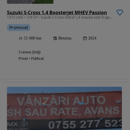
Suzuki S-Cross 1.4 Boosterjet MHEV Passion
1373 cm3 • 129 CP • Suzuki S Cross hibrid 1,4 mașina este în garanție! Are 130 cp !
Promovat
51 000 km
Benzina
2024
Craiova (Dolj)
Privat • Publicat