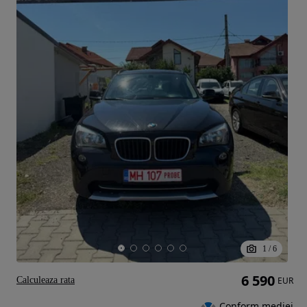
1
/
6
6 590
Calculeaza rata
EUR
Conform mediei