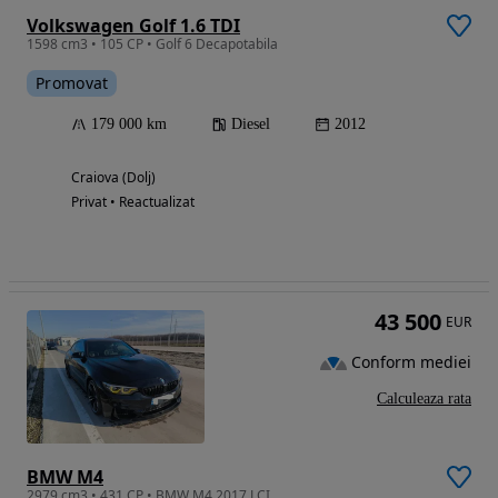
Volkswagen Golf 1.6 TDI
1598 cm3 • 105 CP • Golf 6 Decapotabila
Promovat
179 000 km
Diesel
2012
Craiova (Dolj)
Privat • Reactualizat
43 500
EUR
Conform mediei
Calculeaza rata
BMW M4
2979 cm3 • 431 CP • BMW M4 2017 LCI