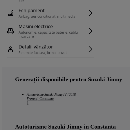
VIN 
Echipament
Airbag, aer conditionat, multimedia
Masini electrice
Autonomie, capacitate baterie, cablu 
incarcare 
Detalii vânzător
Se emite factura, firma, privat
Generații disponibile pentru Suzuki Jimny
Autoturisme Suzuki Jimny IV [2018 -
Prezent] Constanta
1
Autoturisme Suzuki Jimny in Constanta