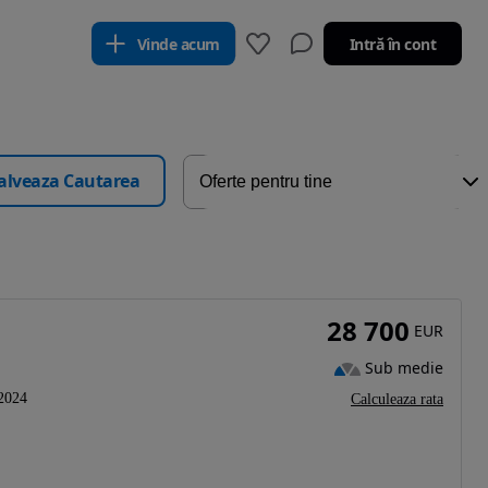
Vinde acum
Intră în cont
alveaza Cautarea
28 700
EUR
Sub medie
2024
Calculeaza rata