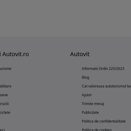
i Autovit.ro
Autovit
turisme
Informatii Ordin 225/2023
Blog
tilitare
Cat valoreaza autoturismul ta
oane
Ajutor
ructii
Trimite mesaj
iclete
Publicitate
Politica de confidentialitate
rci
Politica de cookies