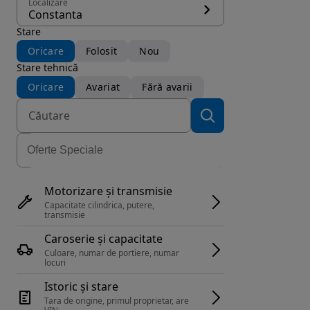
Localizare
Constanta
Stare
Oricare
Folosit
Nou
Stare tehnică
Oricare
Avariat
Fără avarii
Motorizare și transmisie
Capacitate cilindrica, putere, 
transmisie
Caroserie și capacitate
Culoare, numar de portiere, numar 
locuri
Istoric și stare
Tara de origine, primul proprietar, are 