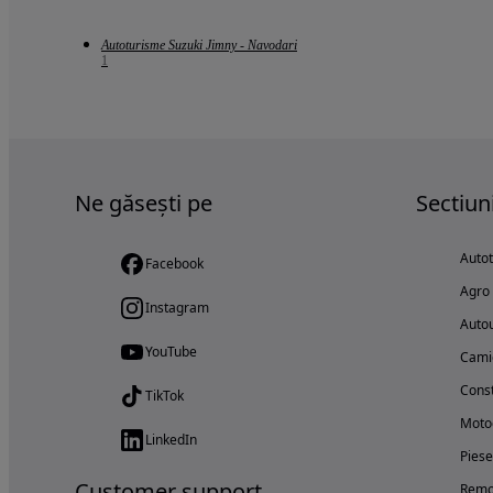
Autoturisme Suzuki Jimny - Navodari
1
Ne găsești pe
Sectiun
Auto
Facebook
Agro
Instagram
Autou
YouTube
Cami
Const
TikTok
Motoc
LinkedIn
Piese
Customer support
Remo