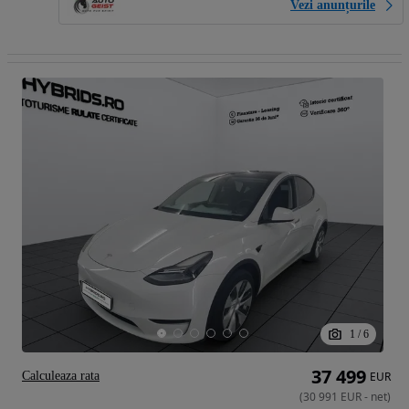
Vezi anunțurile
1
/
6
37 499
Calculeaza rata
EUR
(
30 991
EUR
-
net
)