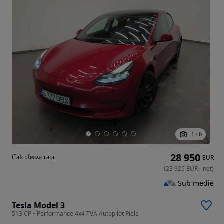
1
/
6
28 950
Calculeaza rata
EUR
(
23 925
EUR
-
net
)
Sub medie
Tesla Model 3
513 CP • Performance 4x4 TVA Autopilot Piele