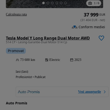
1
/
6
37 999
Calculeaza rata
EUR
(
31 404
EUR
-
net
)
Conform mediei
Tesla Model Y Long Range Dual Motor AWD
514 CP • Lesing-Garantie-Dual Motor-514 Cp
Promovat
73 600 km
Electric
2023
Iasi (Iasi)
Profesionist • Publicat
Vezi anunțurile
Auto Promis