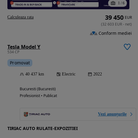
1
/
6
39 450
Calculeaza rata
EUR
(
32 603
EUR
-
net
)
Conform mediei
Tesla Model Y
534 CP
Promovat
40 437 km
Electric
2022
Bucuresti (Bucuresti)
Profesionist • Publicat
Vezi anunțurile
TIRIAC AUTO RULATE-EXPOZITIEI