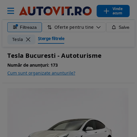
Vinde
acum
Oferte pentru tine
Filtreaza
Salveaza
Șterge filtrele
Tesla
Tesla Bucuresti - Autoturisme
Număr de anunțuri:
173
Cum sunt organizate anunturile?