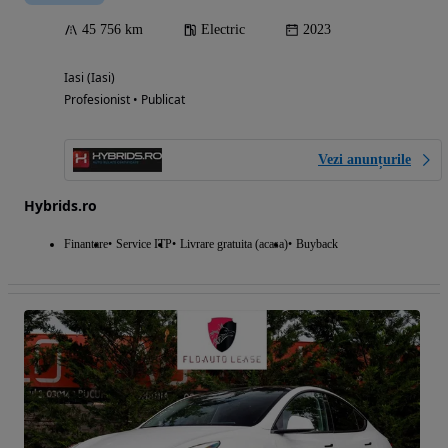
45 756 km
Electric
2023
Iasi (Iasi)
Profesionist • Publicat
Vezi anunțurile
Hybrids.ro
Finantare
Service ITP
Livrare gratuita (acasa)
Buyback