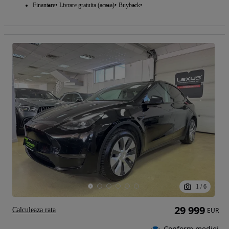
Finantare
Livrare gratuita (acasa)
Buyback
1
/
6
29 999
Calculeaza rata
EUR
Conform mediei