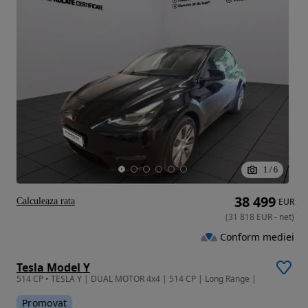
1
/
6
38 499
Calculeaza rata
EUR
(
31 818
EUR
-
net
)
Conform mediei
Tesla Model Y
514 CP • TESLA Y | DUAL MOTOR 4x4 | 514 CP | Long Range |
Promovat