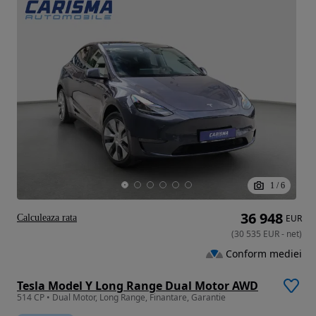
1
/
6
36 948
Calculeaza rata
EUR
(
30 535
EUR
-
net
)
Conform mediei
Tesla Model Y Long Range Dual Motor AWD
514 CP • Dual Motor, Long Range, Finantare, Garantie