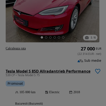
1
/
6
27 000
Calculeaza rata
EUR
(
22 314
EUR
-
net
)
Sub medie
Tesla Model S 85D Allradantrieb Performance
539 CP • Tesla Model S 75
Promovat
105 000 km
Electric
2018
Bucuresti (Bucuresti)