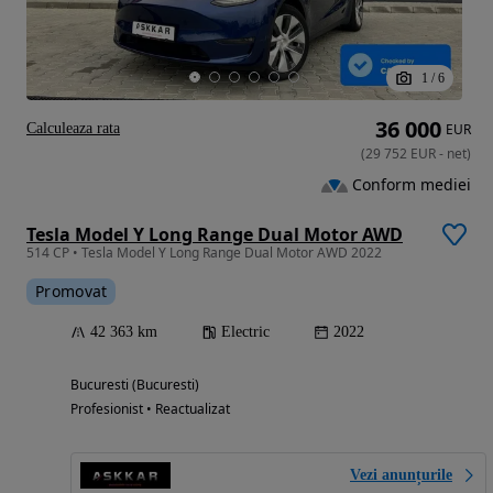
1
/
6
36 000
Calculeaza rata
EUR
(
29 752
EUR
-
net
)
Conform mediei
Tesla Model Y Long Range Dual Motor AWD
514 CP • Tesla Model Y Long Range Dual Motor AWD 2022
Promovat
42 363 km
Electric
2022
Bucuresti (Bucuresti)
Profesionist • Reactualizat
Vezi anunțurile