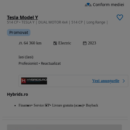
Conform mediei
Tesla Model Y
514 CP • TESLA Y | DUAL MOTOR 4x4 | 514 CP | Long Range |
Promovat
64 360 km
Electric
2023
Iasi (Iasi)
Profesionist • Reactualizat
Vezi anunțurile
Hybrids.ro
Finantare
Service ITP
Livrare gratuita (acasa)
Buyback