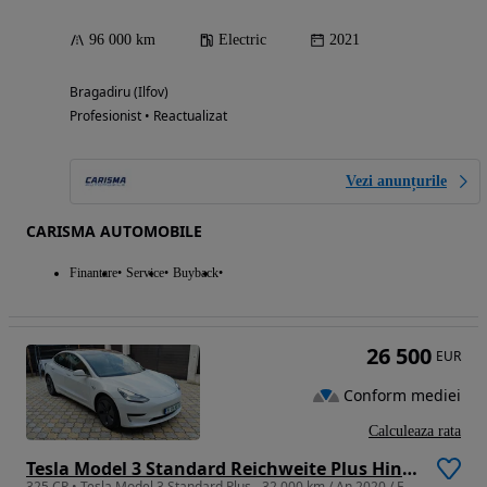
96 000 km
Electric
2021
Bragadiru (Ilfov)
Profesionist • Reactualizat
Vezi anunțurile
CARISMA AUTOMOBILE
Finantare
Service
Buyback
26 500
EUR
Conform mediei
Calculeaza rata
Tesla Model 3 Standard Reichweite Plus Hinterradantrieb
325 CP • Tesla Model 3 Standard Plus - 32.000 km / An 2020 / Este ca noua!