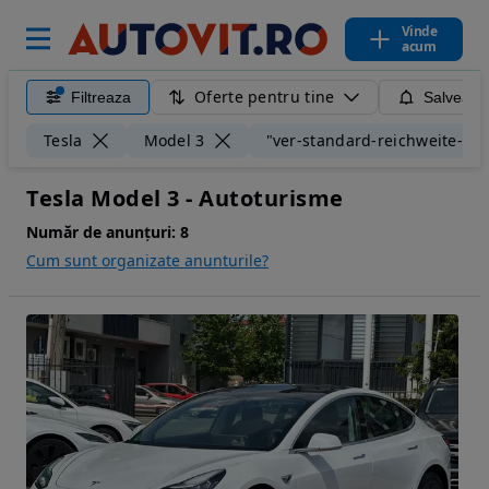
Vinde
acum
Oferte pentru tine
Filtreaza
Salveaza
Tesla
Model 3
"ver-standard-reichweite-plu
Tesla Model 3 - Autoturisme
Număr de anunțuri:
8
Cum sunt organizate anunturile?