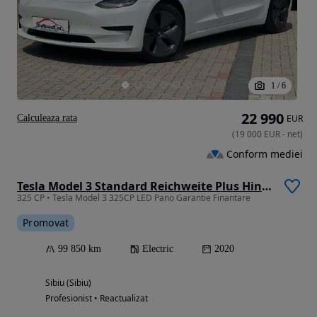
1
/
6
22 990
Calculeaza rata
EUR
(
19 000
EUR
-
net
)
Conform mediei
Tesla Model 3 Standard Reichweite Plus Hinterradantrieb
325 CP • Tesla Model 3 325CP LED Pano Garantie Finantare
Promovat
99 850 km
Electric
2020
Sibiu (Sibiu)
Profesionist • Reactualizat