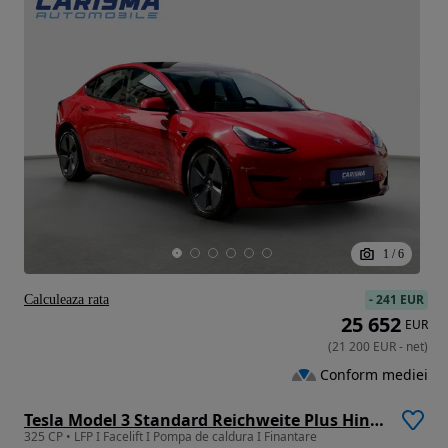
1
/
6
-
241 EUR
Calculeaza rata
25 652
EUR
(
21 200
EUR
-
net
)
Conform mediei
Tesla Model 3 Standard Reichweite Plus Hinterradantrieb
325 CP • LFP I Facelift I Pompa de caldura I Finantare