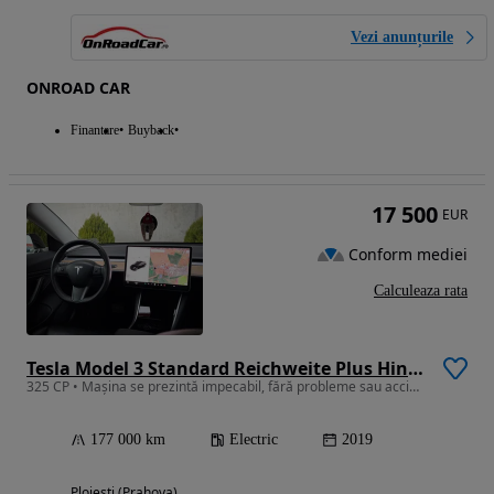
Vezi anunțurile
ONROAD CAR
Finantare
Buyback
17 500
EUR
Conform mediei
Calculeaza rata
Tesla Model 3 Standard Reichweite Plus Hinterradantrieb
325 CP • Mașina se prezintă impecabil, fără probleme sau accidente
177 000 km
Electric
2019
Ploiesti (Prahova)