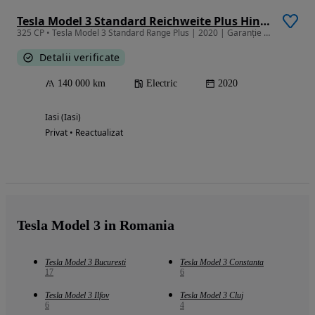
Tesla Model 3 Standard Reichweite Plus Hinterradantrieb
325 CP • Tesla Model 3 Standard Range Plus | 2020 | Garanție până în 12.2027
Detalii verificate
140 000 km
Electric
2020
Iasi (Iasi)
Privat • Reactualizat
Tesla Model 3 in Romania
Tesla Model 3 Bucuresti
Tesla Model 3 Constanta
17
6
Tesla Model 3 Ilfov
Tesla Model 3 Cluj
6
4