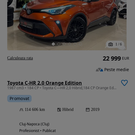
1
/
6
22 999
Calculeaza rata
EUR
Peste medie
Toyota C-HR 2.0 Orange Edition
1987 cm3 • 184 CP • Toyota C—HR 2,0 Hibrid,184 CP Orange Edition, Garantie 2030, Rate
Promovat
114 606 km
Hibrid
2019
Cluj-Napoca (Cluj)
Profesionist • Publicat