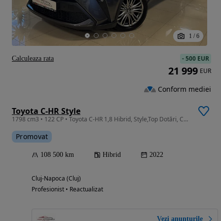
1
/
6
-
500 EUR
Calculeaza rata
21 999
EUR
Conform mediei
Toyota C-HR Style
1798 cm3 • 122 CP • Toyota C-HR 1,8 Hibrid, Style,Top Dotări, Consum3,8%,Garantie, TVA Ded
Promovat
108 500 km
Hibrid
2022
Cluj-Napoca (Cluj)
Profesionist • Reactualizat
Vezi anunțurile