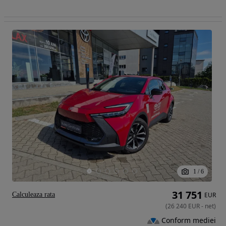
1
/
6
31 751
Calculeaza rata
EUR
(
26 240
EUR
-
net
)
Conform mediei