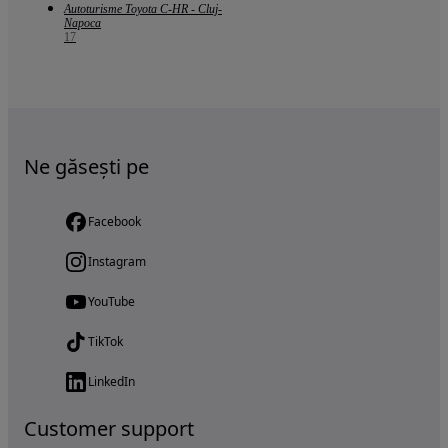
Autoturisme Toyota C-HR - Cluj-
Napoca
17
Ne găsești pe
Facebook
Instagram
YouTube
TikTok
LinkedIn
Customer support