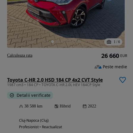
1
/
6
26 660
Calculeaza rata
EUR
Peste medie
Toyota C-HR 2.0 HSD 184 CP 4x2 CVT Style
1987 cm3 • 184 CP • TOYOTA C-HR 2.0L HEV 184CP Style
Detalii verificate
38 588 km
Hibrid
2022
Cluj-Napoca (Cluj)
Profesionist • Reactualizat