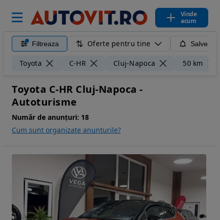
Vinde
acum
Oferte pentru tine
Filtreaza
Salveaza
Toyota
C-HR
Cluj-Napoca
50 km
Toyota C-HR Cluj-Napoca -
Autoturisme
Număr de anunțuri:
18
Cum sunt organizate anunturile?