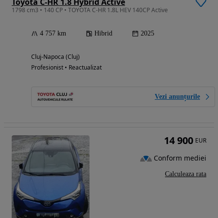
Toyota C-HR 1.8 Hybrid Active
1798 cm3 • 140 CP • TOYOTA C-HR 1.8L HEV 140CP Active
4 757 km
Hibrid
2025
Cluj-Napoca (Cluj)
Profesionist • Reactualizat
Vezi anunțurile
14 900
EUR
Conform mediei
Calculeaza rata