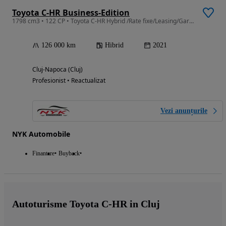
Toyota C-HR Business-Edition
1798 cm3 • 122 CP • Toyota C-HR Hybrid /Rate fixe/Leasing/Garantie
126 000 km
Hibrid
2021
Cluj-Napoca (Cluj)
Profesionist • Reactualizat
Vezi anunțurile
NYK Automobile
Finantare
Buyback
Autoturisme Toyota C-HR in Cluj