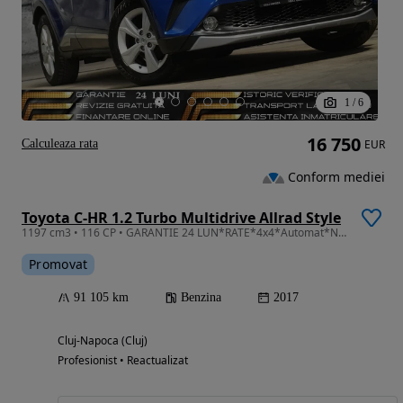
1
/
6
16 750
Calculeaza rata
EUR
Conform mediei
Toyota C-HR 1.2 Turbo Multidrive Allrad Style
1197 cm3 • 116 CP • GARANTIE 24 LUN*RATE*4x4*Automat*Navi*Led*Line-Side-Park Assist*Led
Promovat
91 105 km
Benzina
2017
Cluj-Napoca (Cluj)
Profesionist • Reactualizat