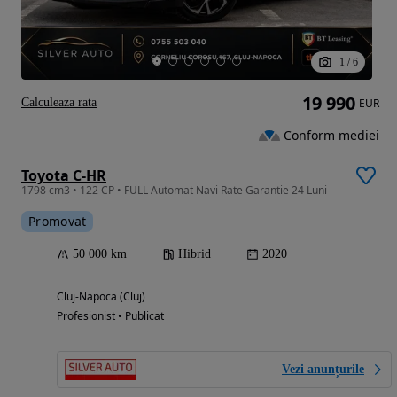
1
/
6
19 990
Calculeaza rata
EUR
Conform mediei
Toyota C-HR
1798 cm3 • 122 CP • FULL Automat Navi Rate Garantie 24 Luni
Promovat
50 000 km
Hibrid
2020
Cluj-Napoca (Cluj)
Profesionist • Publicat
Vezi anunțurile