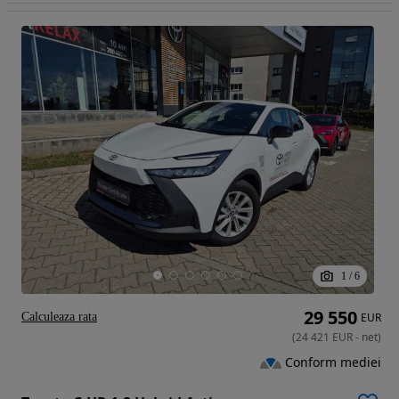
1
/
6
29 550
Calculeaza rata
EUR
(
24 421
EUR
-
net
)
Conform mediei