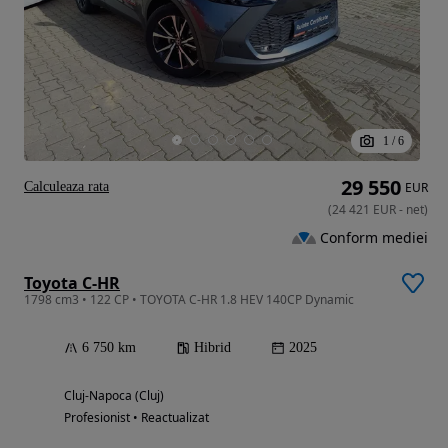
1
/
6
29 550
Calculeaza rata
EUR
(
24 421
EUR
-
net
)
Conform mediei
Toyota C-HR
1798 cm3 • 122 CP • TOYOTA C-HR 1.8 HEV 140CP Dynamic
6 750 km
Hibrid
2025
Cluj-Napoca (Cluj)
Profesionist • Reactualizat