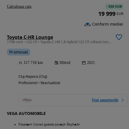
-
500 EUR
Calculeaza rata
19 999
EUR
Conform mediei
Toyota C-HR Lounge
1798 cm3 • 122 CP • Toyota C-HR 1,8 Hybrid 122 CP, Lithium Ion,Top Dotări,Garantie, Rate
Promovat
117 718 km
Hibrid
2021
Cluj-Napoca (Cluj)
Profesionist • Reactualizat
Vezi anunțurile
VEGA AUTOMOBILE
Finantare
Livrare gratuita (acasa)
Buyback