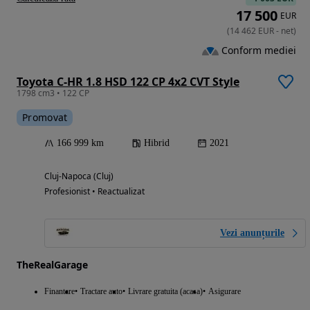
17 500
EUR
(
14 462
EUR
-
net
)
Conform mediei
Toyota C-HR 1.8 HSD 122 CP 4x2 CVT Style
1798 cm3 • 122 CP
Promovat
166 999 km
Hibrid
2021
Cluj-Napoca (Cluj)
Profesionist • Reactualizat
Vezi anunțurile
TheRealGarage
Finantare
Tractare auto
Livrare gratuita (acasa)
Asigurare