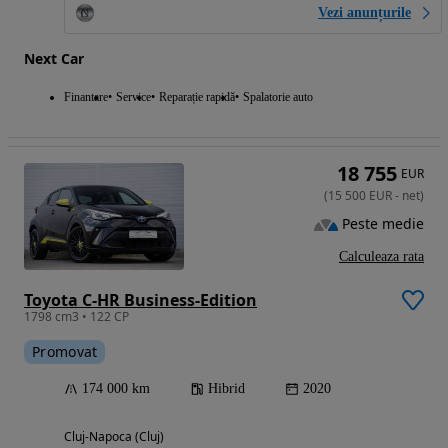
Vezi anunțurile
Next Car
Finantare
Service
Reparație rapidă
Spalatorie auto
18 755
EUR
(
15 500
EUR
-
net
)
Peste medie
Calculeaza rata
Toyota C-HR Business-Edition
1798 cm3 • 122 CP
Promovat
174 000 km
Hibrid
2020
Cluj-Napoca (Cluj)