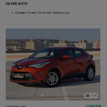
SILVER AUTO
Finantare
Service
Service roti
Spalatorie auto
1
/
6
-
1 003 EUR
Calculeaza rata