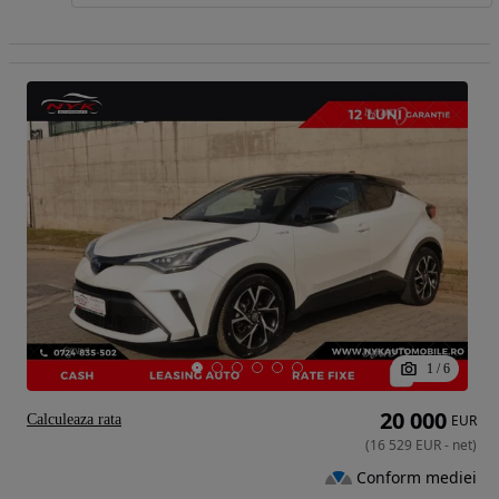
1
/
6
20 000
Calculeaza rata
EUR
(
16 529
EUR
-
net
)
Conform mediei