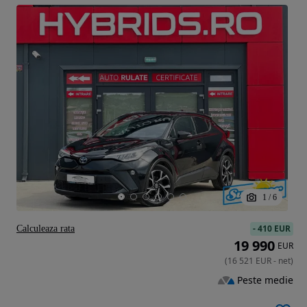
1
/
6
-
410 EUR
Calculeaza rata
19 990
EUR
(
16 521
EUR
-
net
)
Peste medie