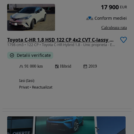
17 900
EUR
Conform mediei
Calculeaza rata
Toyota C-HR 1.8 HSD 122 CP 4x2 CVT C-lassy bi-tone
1798 cm3 • 122 CP • Toyota C-HR Hybrid 1.8 - Unic proprieta - Echipare Top C-LASSY Bi-Tone
Detalii verificate
91 000 km
Hibrid
2019
Iasi (Iasi)
Privat • Reactualizat