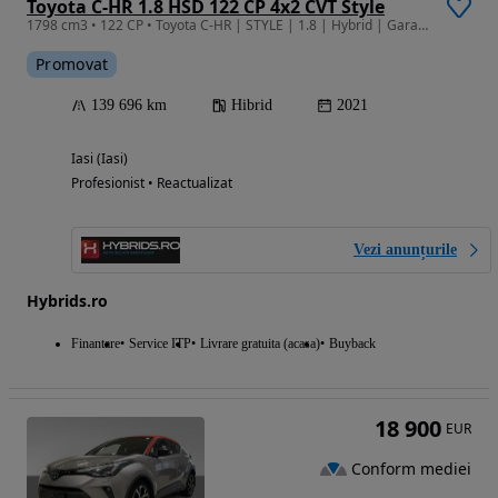
Toyota C-HR 1.8 HSD 122 CP 4x2 CVT Style
1798 cm3 • 122 CP • Toyota C-HR | STYLE | 1.8 | Hybrid | Garantie 6 ani | Finantare |
Promovat
139 696 km
Hibrid
2021
Iasi (Iasi)
Profesionist • Reactualizat
Vezi anunțurile
Hybrids.ro
Finantare
Service ITP
Livrare gratuita (acasa)
Buyback
18 900
EUR
Conform mediei