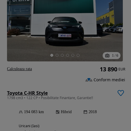
1
/
6
13 890
Calculeaza rata
EUR
Conform mediei
Toyota C-HR Style
1798 cm3 • 122 CP • Posibilitate Finantare, Garantie!!
194 083 km
Hibrid
2018
Uricani (Iasi)