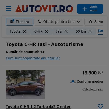
Vinde
acum
Oferte pentru tine
Filtreaza
Salveaza
Șterge f
Toyota
C-HR
Iasi
50 km
Toyota C-HR Iasi - Autoturisme
Număr de anunțuri:
13
Cum sunt organizate anunturile?
13 900
EUR
Conform mediei
Calculeaza rata
Toyota C-HR 1.2 Turbo 4x2 C-enter