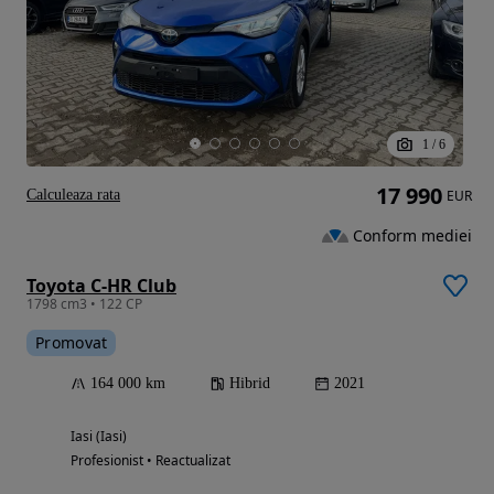
1
/
6
17 990
Calculeaza rata
EUR
Conform mediei
Toyota C-HR Club
1798 cm3 • 122 CP
Promovat
164 000 km
Hibrid
2021
Iasi (Iasi)
Profesionist • Reactualizat