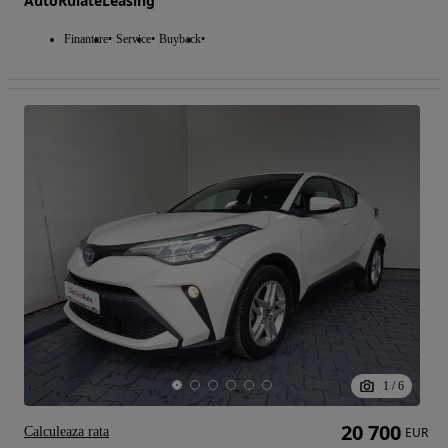
AutoRulateLeasing
Finantare
Service
Buyback
1
/
6
20 700
Calculeaza rata
EUR