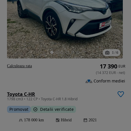
1
/
6
17 390
Calculeaza rata
EUR
(
14 372
EUR
-
net
)
Conform mediei
Toyota C-HR
1798 cm3 • 122 CP • Toyota C-HR 1.8 Hibrid
Promovat
Detalii verificate
178 000 km
Hibrid
2021