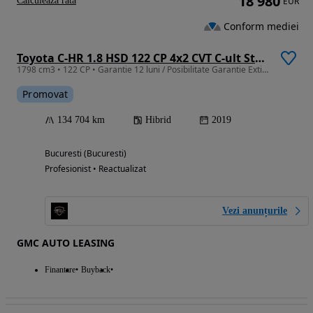
18 980
Calculeaza rata
EUR
Conform mediei
Toyota C-HR 1.8 HSD 122 CP 4x2 CVT C-ult Style bi-tone
1798 cm3 • 122 CP • Garantie 12 luni / Posibilitate Garantie Extinsa / Rate / Credit Auto
Promovat
134 704 km
Hibrid
2019
Bucuresti (Bucuresti)
Profesionist • Reactualizat
Vezi anunțurile
GMC AUTO LEASING
Finantare
Buyback