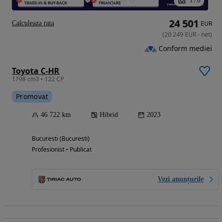
1
/
6
24 501
Calculeaza rata
EUR
(
20 249
EUR
-
net
)
Conform mediei
Toyota C-HR
1798 cm3 • 122 CP
Promovat
46 722 km
Hibrid
2023
Bucuresti (Bucuresti)
Profesionist • Publicat
Vezi anunțurile