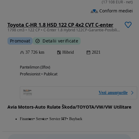
(
17 108
EUR
-
net
)
Conform mediei
Toyota C-HR 1.8 HSD 122 CP 4x2 CVT C-enter
1798 cm3 • 122 CP • C-Enter 1.8 Hybrid 122CP-Garantie-Posibilitate finantare
Promovat
Detalii verificate
37 726 km
Hibrid
2021
Pantelimon (Ilfov)
Profesionist • Publicat
Vezi anunțurile
Avia Motors-Auto Rulate Škoda/TOYOTA/VW/VW Utilitare
Finantare
Service
Service ITP
Buyback