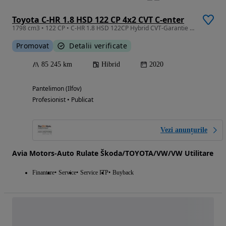
Toyota C-HR 1.8 HSD 122 CP 4x2 CVT C-enter
1798 cm3 • 122 CP • C-HR 1.8 HSD 122CP Hybrid CVT-Garantie posibilitate credit auto
Promovat
Detalii verificate
85 245 km
Hibrid
2020
Pantelimon (Ilfov)
Profesionist • Publicat
Vezi anunțurile
Avia Motors-Auto Rulate Škoda/TOYOTA/VW/VW Utilitare
Finantare
Service
Service ITP
Buyback