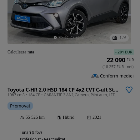
1
/
6
-
201 EUR
Calculeaza rata
22 090
EUR
(
18 257
EUR
-
net
)
Conform mediei
Toyota C-HR 2.0 HSD 184 CP 4x2 CVT C-ult Style
1987 cm3 • 184 CP • GARANTIE 2 ANI, Camera, Pilot auto, LED, Scaune incalzite
Promovat
55 526 km
Hibrid
2021
Tunari (Ilfov)
Profesionist • Reactualizat