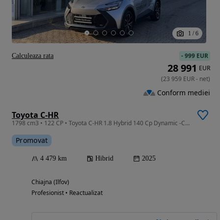
1
/
6
-
999 EUR
Calculeaza rata
28 991
EUR
(
23 959
EUR
-
net
)
Conform mediei
Toyota C-HR
1798 cm3 • 122 CP • Toyota C-HR 1.8 Hybrid 140 Cp Dynamic -CVT-2025
Promovat
4 479 km
Hibrid
2025
Chiajna (Ilfov)
Profesionist • Reactualizat