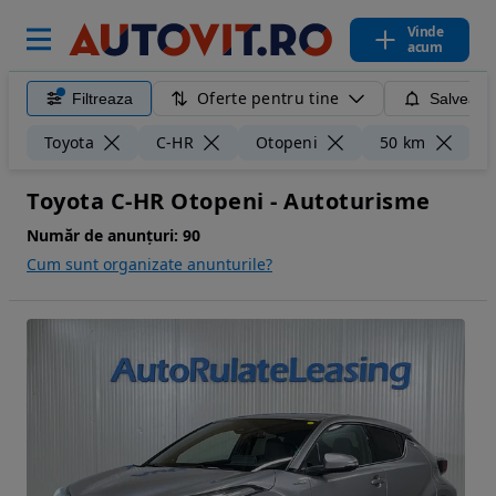
Vinde
acum
Oferte pentru tine
Filtreaza
Salveaza
Șt
Toyota
C-HR
Otopeni
50 km
Toyota C-HR Otopeni - Autoturisme
Număr de anunțuri:
90
Cum sunt organizate anunturile?