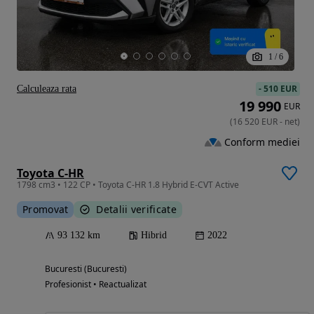
1
/
6
-
510 EUR
Calculeaza rata
19 990
EUR
(
16 520
EUR
-
net
)
Conform mediei
Toyota C-HR
1798 cm3 • 122 CP • Toyota C-HR 1.8 Hybrid E-CVT Active
Promovat
Detalii verificate
93 132 km
Hibrid
2022
Bucuresti (Bucuresti)
Profesionist • Reactualizat