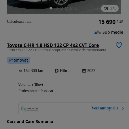
1
/
6
15 690
Calculeaza rata
EUR
Sub medie
Toyota C-HR 1.8 HSD 122 CP 4x2 CVT Core
1798 cm3 • 122 CP • Primul proprietar / Istoric de mentenanta
Promovat
164 300 km
Hibrid
2022
Voluntari (Ilfov)
Profesionist • Publicat
Vezi anunțurile
Cars and Care Romania