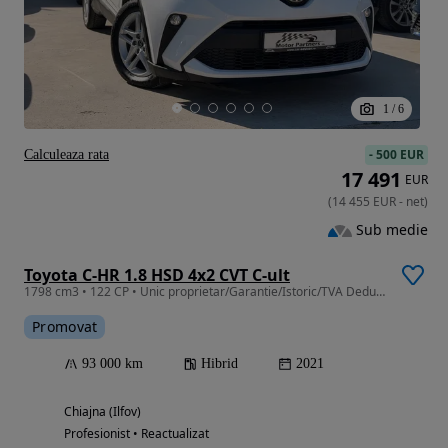
1
/
6
-
500 EUR
Calculeaza rata
17 491
EUR
(
14 455
EUR
-
net
)
Sub medie
Toyota C-HR 1.8 HSD 4x2 CVT C-ult
1798 cm3 • 122 CP • Unic proprietar/Garantie/Istoric/TVA Deductibil/Finantare
Promovat
93 000 km
Hibrid
2021
Chiajna (Ilfov)
Profesionist • Reactualizat