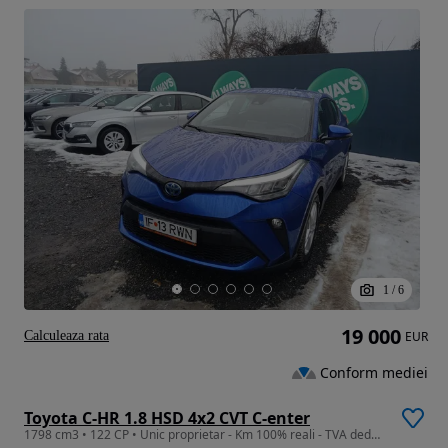
1
/
6
19 000
Calculeaza rata
EUR
Conform mediei
Toyota C-HR 1.8 HSD 4x2 CVT C-enter
1798 cm3 • 122 CP • Unic proprietar - Km 100% reali - TVA deductibil