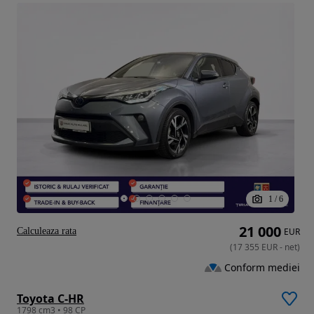
1
/
6
21 000
Calculeaza rata
EUR
(
17 355
EUR
-
net
)
Conform mediei
Toyota C-HR
1798 cm3 • 98 CP