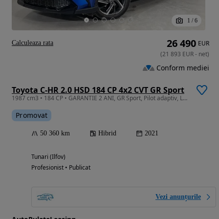
1
/
6
26 490
Calculeaza rata
EUR
(
21 893
EUR
-
net
)
Conform mediei
Toyota C-HR 2.0 HSD 184 CP 4x2 CVT GR Sport
1987 cm3 • 184 CP • GARANTIE 2 ANI, GR Sport, Pilot adaptiv, LED, Scaune incalzite
Promovat
50 360 km
Hibrid
2021
Tunari (Ilfov)
Profesionist • Publicat
Vezi anunțurile