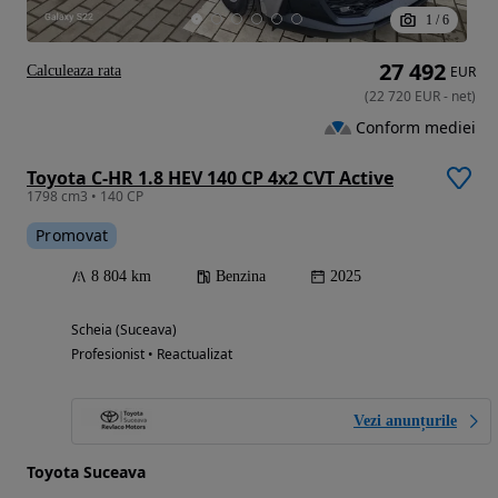
1
/
6
27 492
Calculeaza rata
EUR
(
22 720
EUR
-
net
)
Conform mediei
Toyota C-HR 1.8 HEV 140 CP 4x2 CVT Active
1798 cm3 • 140 CP
Promovat
8 804 km
Benzina
2025
Scheia (Suceava)
Profesionist • Reactualizat
Vezi anunțurile
Toyota Suceava