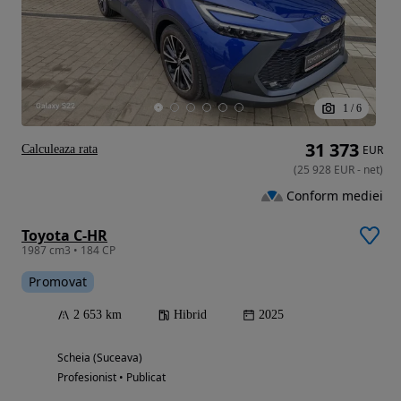
1
/
6
31 373
Calculeaza rata
EUR
(
25 928
EUR
-
net
)
Conform mediei
Toyota C-HR
1987 cm3 • 184 CP
Promovat
2 653 km
Hibrid
2025
Scheia (Suceava)
Profesionist • Publicat