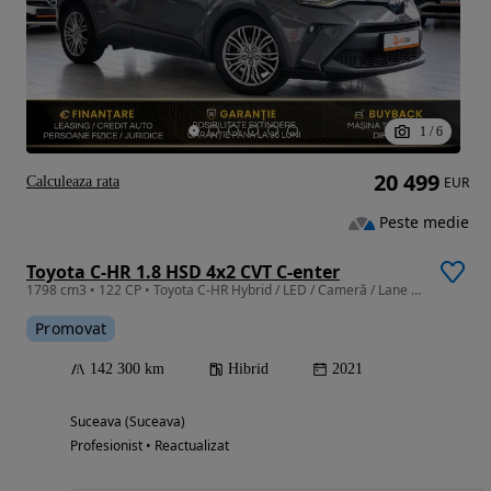
1
/
6
20 499
Calculeaza rata
EUR
Peste medie
Toyota C-HR 1.8 HSD 4x2 CVT C-enter
1798 cm3 • 122 CP • Toyota C-HR Hybrid / LED / Cameră / Lane Assist
Promovat
142 300 km
Hibrid
2021
Suceava (Suceava)
Profesionist • Reactualizat