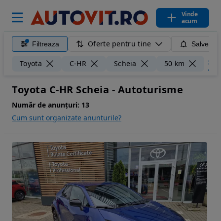
Vinde
acum
Oferte pentru tine
Filtreaza
Salveaza
Șter
Toyota
C-HR
Scheia
50 km
Toyota C-HR Scheia - Autoturisme
Număr de anunțuri:
13
Cum sunt organizate anunturile?