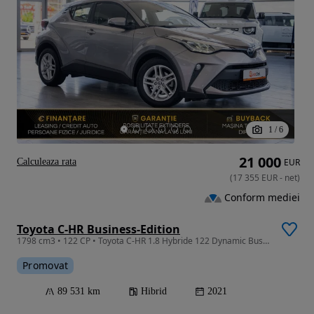
1
/
6
21 000
Calculeaza rata
EUR
(
17 355
EUR
-
net
)
Conform mediei
Toyota C-HR Business-Edition
1798 cm3 • 122 CP • Toyota C-HR 1.8 Hybride 122 Dynamic Business / ACC / Keyless
Promovat
89 531 km
Hibrid
2021