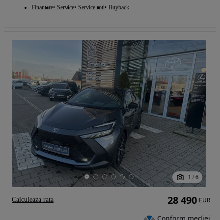
Finantare
Service
Service roti
Buyback
1
/
6
28 490
Calculeaza rata
EUR
Conform mediei