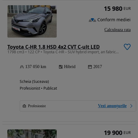
15 980
EUR
Conform mediei
Calculeaza rata
Toyota C-HR 1.8 HSD 4x2 CVT C-ult LED
1798 cm3 • 122 CP • Toyota C-HR – SUV hybrid import, an fabricație 2017
137 050 km
Hibrid
2017
Scheia (Suceava)
Profesionist • Publicat
Vezi anunțurile
Profesionist
19 900
EUR