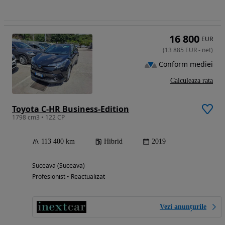
16 800
EUR
(
13 885
EUR
-
net
)
Conform mediei
Calculeaza rata
Toyota C-HR Business-Edition
1798 cm3 • 122 CP
113 400 km
Hibrid
2019
Suceava (Suceava)
Profesionist • Reactualizat
Vezi anunțurile