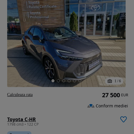
1
/
6
27 500
Calculeaza rata
EUR
Conform mediei
Toyota C-HR
1798 cm3 • 122 CP