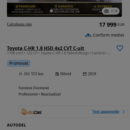
1
/
6
17 999
Calculeaza rata
EUR
Conform mediei
Toyota C-HR 1.8 HSD 4x2 CVT C-ult
1798 cm3 • 122 CP • Toyota C-HR 1.8 hybrid design / Cameră / ACC / Climatronic / Lane
Promovat
161 553 km
Hibrid
2019
Suceava (Suceava)
Profesionist • Reactualizat
Vezi anunțurile
AUTODEL