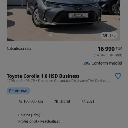
1
/
6
16 990
Calculeaza rata
EUR
(
14 042
EUR
-
net
)
Conform mediei
Toyota Corolla 1.8 HSD Business
1798 cm3 • 98 CP • Finantare Garantata/0% Avans/TVA Deductibil/Garantie/Istoric
Promovat
100 000 km
Hibrid
2021
Chiajna (Ilfov)
Profesionist • Reactualizat