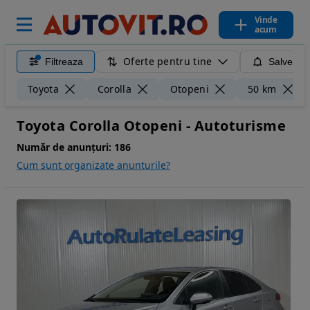
Vinde
acum
Oferte pentru tine
Filtreaza
Salveaza
Toyota
Corolla
Otopeni
50 km
Toyota Corolla Otopeni - Autoturisme
Număr de anunțuri:
186
Cum sunt organizate anunturile?