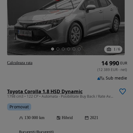
1
/
6
14 990
Calculeaza rata
EUR
(
12 389
EUR
-
net
)
Sub medie
Toyota Corolla 1.8 HSD Dynamic
1798 cm3 • 122 CP • Automata - Posibilitate Buy Back / Rate Avans 0% / Garantie 36 Luni
Promovat
130 000 km
Hibrid
2021
Bucuresti (Bucuresti)