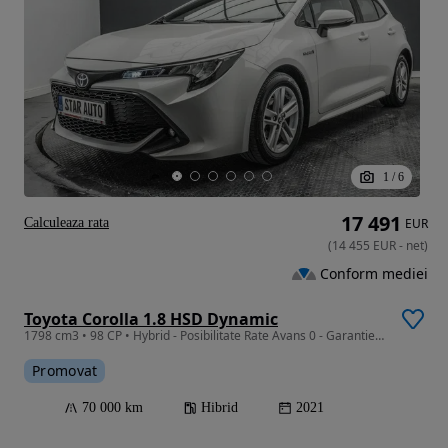
1
/
6
17 491
Calculeaza rata
EUR
(
14 455
EUR
-
net
)
Conform mediei
Toyota Corolla 1.8 HSD Dynamic
1798 cm3 • 98 CP • Hybrid - Posibilitate Rate Avans 0 - Garantie 12 Luni - IMPECABILA
Promovat
70 000 km
Hibrid
2021