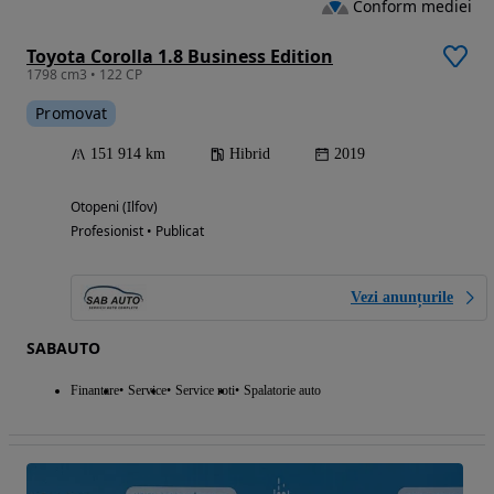
Conform mediei
Toyota Corolla 1.8 Business Edition
1798 cm3 • 122 CP
Promovat
151 914 km
Hibrid
2019
Otopeni (Ilfov)
Profesionist • Publicat
Vezi anunțurile
SABAUTO
Finantare
Service
Service roti
Spalatorie auto