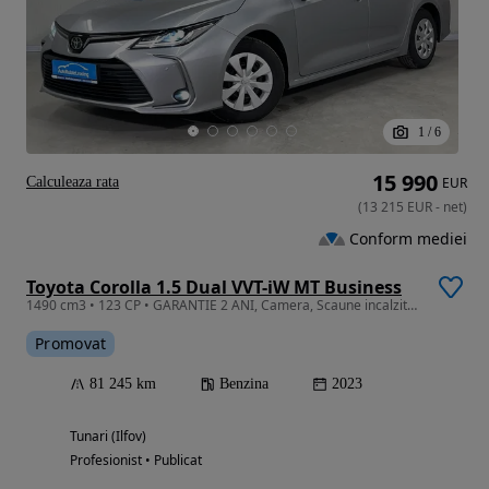
1
/
6
15 990
Calculeaza rata
EUR
(
13 215
EUR
-
net
)
Conform mediei
Toyota Corolla 1.5 Dual VVT-iW MT Business
1490 cm3 • 123 CP • GARANTIE 2 ANI, Camera, Scaune incalzite, LED
Promovat
81 245 km
Benzina
2023
Tunari (Ilfov)
Profesionist • Publicat