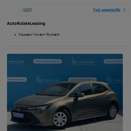
Vezi anunțurile
AutoRulateLeasing
Finantare
Service
Buyback