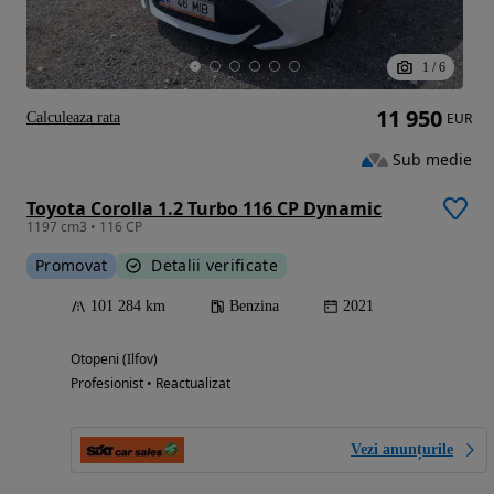
1
/
6
11 950
Calculeaza rata
EUR
Sub medie
Toyota Corolla 1.2 Turbo 116 CP Dynamic
1197 cm3 • 116 CP
Promovat
Detalii verificate
101 284 km
Benzina
2021
Otopeni (Ilfov)
Profesionist • Reactualizat
Vezi anunțurile