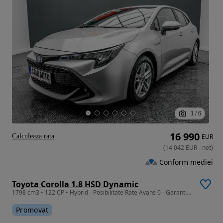
1
/
6
16 990
Calculeaza rata
EUR
(
14 042
EUR
-
net
)
Conform mediei
Toyota Corolla 1.8 HSD Dynamic
1798 cm3 • 122 CP • Hybrid - Posibilitate Rate Avans 0 - Garantie 12 Luni - IMPECABILA
Promovat