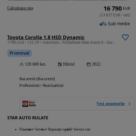
16 790
Calculeaza rata
EUR
(
13 877
EUR
-
net
)
Sub medie
Toyota Corolla 1.8 HSD Dynamic
1798 cm3 • 122 CP • Automata - Posibilitate Rate Avans 0 - Garantie 12 Luni - IMPECABILA
Promovat
120 000 km
Hibrid
2022
Bucuresti (Bucuresti)
Profesionist • Reactualizat
Vezi anunțurile
STAR AUTO RULATE
Finantare
Service
Reparație rapidă
Service roti