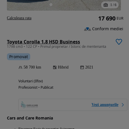
1
/
6
17 690
Calculeaza rata
EUR
Conform mediei
Toyota Corolla 1.8 HSD Business
1798 cm3 • 122 CP • Primul proprietar / Istoric de mentenanta
Promovat
58 700 km
Hibrid
2021
Voluntari (Ilfov)
Profesionist • Publicat
Vezi anunțurile
Cars and Care Romania
Finantare
Foaie de reparație
Asigurare