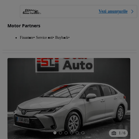
Vezi anunțurile
Motor Partners
Finantare
Service roti
Buyback
1
/
6