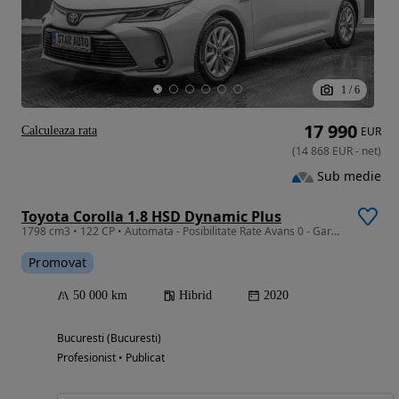
1
/
6
17 990
Calculeaza rata
EUR
(
14 868
EUR
-
net
)
Sub medie
Toyota Corolla 1.8 HSD Dynamic Plus
1798 cm3 • 122 CP • Automata - Posibilitate Rate Avans 0 - Garantie 12 Luni - IMPECABILA
Promovat
50 000 km
Hibrid
2020
Bucuresti (Bucuresti)
Profesionist • Publicat