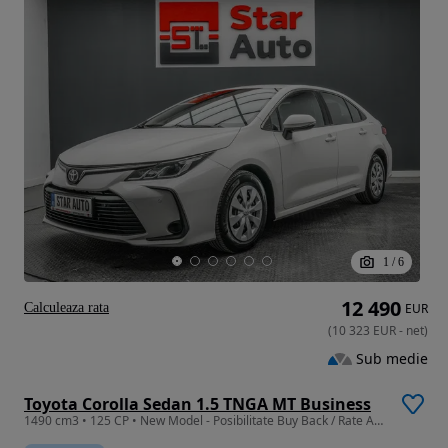
1
/
6
12 490
Calculeaza rata
EUR
(
10 323
EUR
-
net
)
Sub medie
Toyota Corolla Sedan 1.5 TNGA MT Business
1490 cm3 • 125 CP • New Model - Posibilitate Buy Back / Rate Avans 0% / Garantie 36 Luni