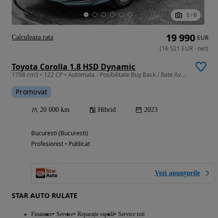
1
/
6
19 990
Calculeaza rata
EUR
(
16 521
EUR
-
net
)
Toyota Corolla 1.8 HSD Dynamic
1798 cm3 • 122 CP • Automata - Posibilitate Buy Back / Rate Avans 0% / Garantie 36 Luni
Promovat
20 000 km
Hibrid
2023
Bucuresti (Bucuresti)
Profesionist • Publicat
Vezi anunțurile
STAR AUTO RULATE
Finantare
Service
Reparație rapidă
Service roti