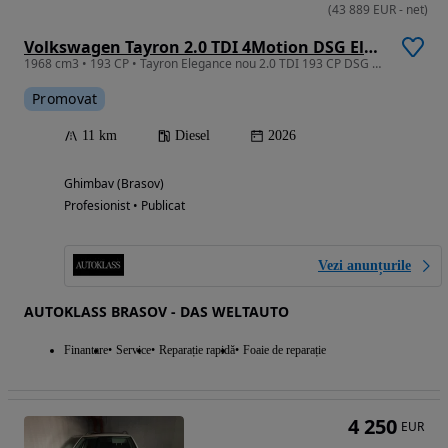
(
43 889
EUR
-
net
)
Volkswagen Tayron 2.0 TDI 4Motion DSG Elegance
1968 cm3 • 193 CP • Tayron Elegance nou 2.0 TDI 193 CP DSG 4Motion
Promovat
11 km
Diesel
2026
Ghimbav (Brasov)
Profesionist • Publicat
Vezi anunțurile
AUTOKLASS BRASOV - DAS WELTAUTO
Finantare
Service
Reparație rapidă
Foaie de reparație
4 250
EUR