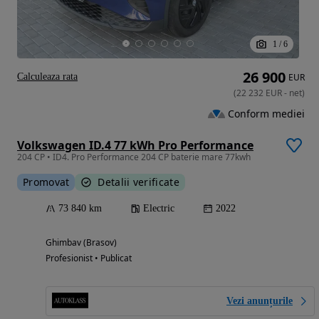
1
/
6
26 900
Calculeaza rata
EUR
(
22 232
EUR
-
net
)
Conform mediei
Volkswagen ID.4 77 kWh Pro Performance
204 CP • ID4. Pro Performance 204 CP baterie mare 77kwh
Promovat
Detalii verificate
73 840 km
Electric
2022
Ghimbav (Brasov)
Profesionist • Publicat
Vezi anunțurile