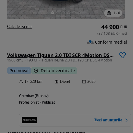
1
/
6
44 900
Calculeaza rata
EUR
(
37 108
EUR
-
net
)
Conform mediei
Volkswagen Tiguan 2.0 TDI SCR 4Motion DSG R-Line
1968 cm3 • 193 CP • Tiguan R-Line 2.0 TDI 193 CP DSG 4Motion
Promovat
Detalii verificate
17 620 km
Diesel
2025
Ghimbav (Brasov)
Profesionist • Publicat
Vezi anunțurile