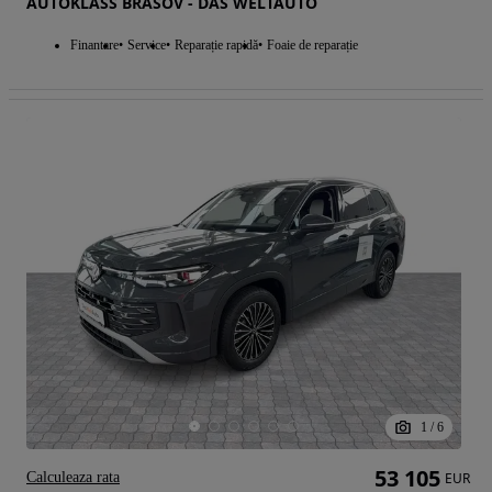
AUTOKLASS BRASOV - DAS WELTAUTO
Finantare
Service
Reparație rapidă
Foaie de reparație
1
/
6
53 105
Calculeaza rata
EUR