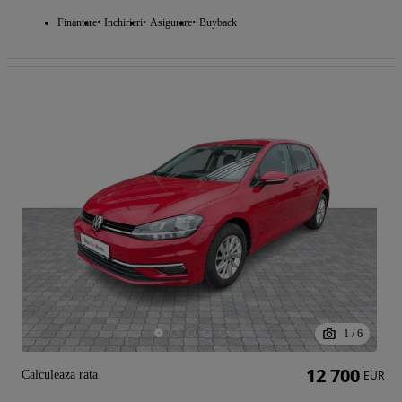
Finantare
Inchirieri
Asigurare
Buyback
1
/
6
12 700
Calculeaza rata
EUR