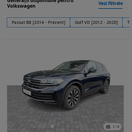
Generații disponibile pentru
Vezi filtrele
Volkswagen
Passat B8 [2014 - Prezent]
Golf VII [2012 - 2020]
Ti
1
/
6