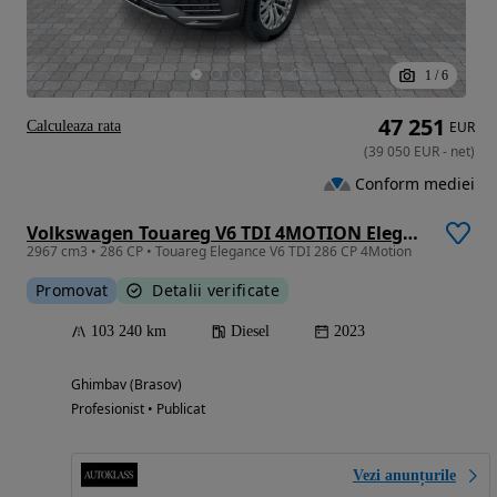
1
/
6
47 251
Calculeaza rata
EUR
(
39 050
EUR
-
net
)
Conform mediei
Volkswagen Touareg V6 TDI 4MOTION Elegance
2967 cm3 • 286 CP • Touareg Elegance V6 TDI 286 CP 4Motion
Promovat
Detalii verificate
103 240 km
Diesel
2023
Ghimbav (Brasov)
Profesionist • Publicat
Vezi anunțurile