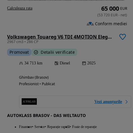
65 000
Calculeaza rata
EUR
(
53 720
EUR
-
net
)
Conform mediei
Volkswagen Touareg V6 TDI 4MOTION Elegance
2967 cm3 • 286 CP
Promovat
Detalii verificate
34 713 km
Diesel
2025
Ghimbav (Brasov)
Profesionist • Publicat
Vezi anunțurile
AUTOKLASS BRASOV - DAS WELTAUTO
Finantare
Service
Reparație rapidă
Foaie de reparație