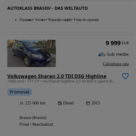
AUTOKLASS BRASOV - DAS WELTAUTO
Finantare
Service
Reparație rapidă
Foaie de reparație
9 999
EUR
Sub medie
Calculeaza rata
Volkswagen Sharan 2.0 TDI DSG Highline
1968 cm3 • 177 CP • Vw Sharan highline 2,0 tdi bmt 6 speed dsg / 2.0L / 177cp
Promovat
225 000 km
Diesel
2015
Brasov (Brasov)
Privat • Reactualizat