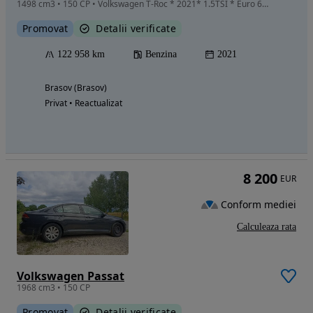
1498 cm3 • 150 CP • Volkswagen T-Roc * 2021* 1.5TSI * Euro 6 * DSG* Panoramic* INM RO
Promovat
Detalii verificate
122 958 km
Benzina
2021
Brasov (Brasov)
Privat • Reactualizat
8 200
EUR
Conform mediei
Calculeaza rata
Volkswagen Passat
1968 cm3 • 150 CP
Promovat
Detalii verificate