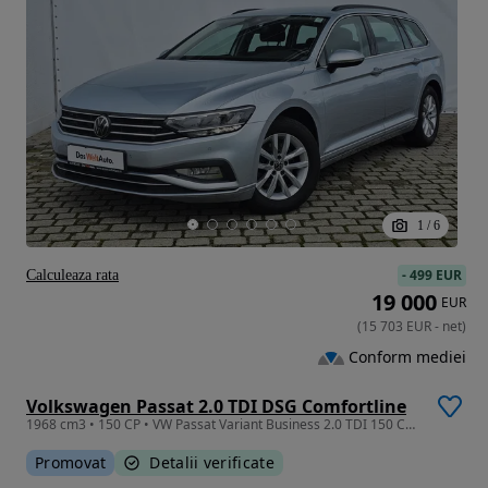
1
/
6
-
499 EUR
Calculeaza rata
19 000
EUR
(
15 703
EUR
-
net
)
Conform mediei
Volkswagen Passat 2.0 TDI DSG Comfortline
1968 cm3 • 150 CP • VW Passat Variant Business 2.0 TDI 150 CP DSG
Promovat
Detalii verificate