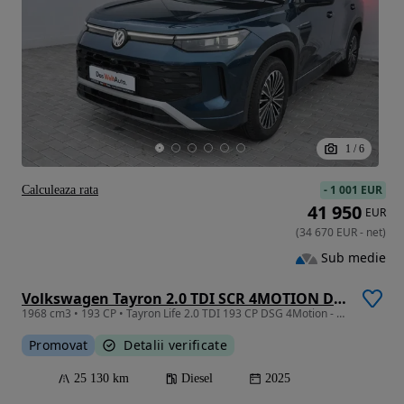
1
/
6
-
1 001 EUR
Calculeaza rata
41 950
EUR
(
34 670
EUR
-
net
)
Sub medie
Volkswagen Tayron 2.0 TDI SCR 4MOTION DSG Life
1968 cm3 • 193 CP • Tayron Life 2.0 TDI 193 CP DSG 4Motion - 7 locuri
Promovat
Detalii verificate
25 130 km
Diesel
2025