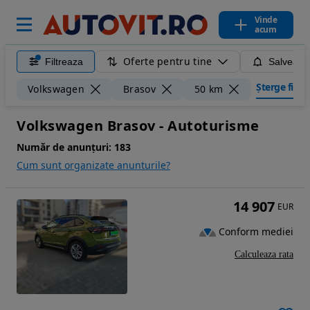
Vinde
acum
Oferte pentru tine
Filtreaza
Salveaza
Șterge filtre
Volkswagen
Brasov
50 km
Volkswagen Brasov - Autoturisme
Număr de anunțuri:
183
Cum sunt organizate anunturile?
14 907
EUR
Conform mediei
Calculeaza rata