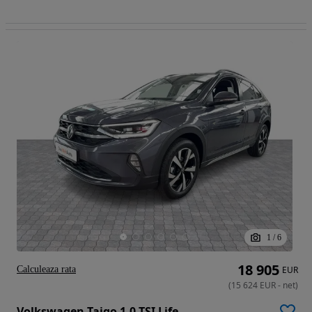
1
/
6
18 905
Calculeaza rata
EUR
(
15 624
EUR
-
net
)
Volkswagen Taigo 1.0 TSI Life