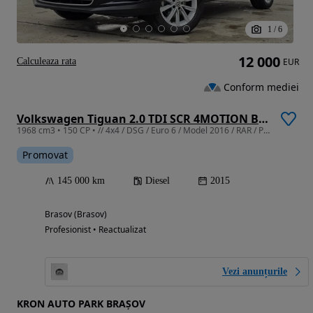
1
/
6
12 000
Calculeaza rata
EUR
Conform mediei
Volkswagen Tiguan 2.0 TDI SCR 4MOTION BlueMotion Technology DSG Sport & Style
1968 cm3 • 150 CP • // 4x4 / DSG / Euro 6 / Model 2016 / RAR / Provizorii / Garantie //
Promovat
145 000 km
Diesel
2015
Brasov (Brasov)
Profesionist • Reactualizat
Vezi anunțurile
KRON AUTO PARK BRAȘOV