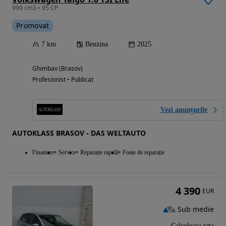
999 cm3 • 95 CP
Promovat
7 km
Benzina
2025
Ghimbav (Brasov)
Profesionist • Publicat
Vezi anunțurile
AUTOKLASS BRASOV - DAS WELTAUTO
Finantare
Service
Reparație rapidă
Foaie de reparație
4 390
EUR
Sub medie
Calculeaza rata