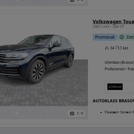
1
/
6
2967 cm3 • 286 CP
Promovat
Det
34 713 km
Ghimbav (Brasov
Profesionist • Pub
AUTOKLASS BRASOV
Finantare
Service
1
/
6