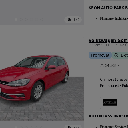
KRON AUTO PARK 
Finantare
Inchirieri
1
/
6
Volkswagen Golf 
Promovat
Det
54 508 km
Ghimbav (Brasov
Profesionist • Pub
AUTOKLASS BRASOV
Finantare
Service