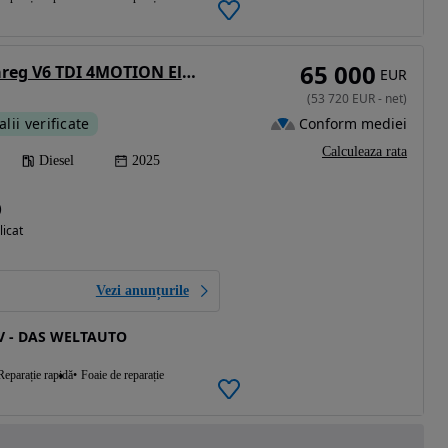
65 000
Volkswagen Touareg V6 TDI 4MOTION Elegance
EUR
(
53 720
EUR
-
net
)
Conform mediei
alii verificate
Calculeaza rata
Diesel
2025
)
licat
Vezi anunțurile
 - DAS WELTAUTO
Reparație rapidă
Foaie de reparație