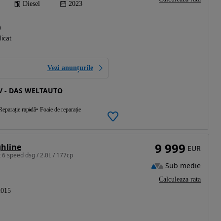
Diesel
2023
)
licat
Vezi anunțurile
 - DAS WELTAUTO
Reparație rapidă
Foaie de reparație
9 999
ghline
EUR
 6 speed dsg / 2.0L / 177cp
Sub medie
Calculeaza rata
2015