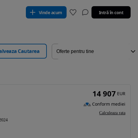
Vinde acum
Intră în cont
alveaza Cautarea
14 907
EUR
Conform mediei
Calculeaza rata
2024