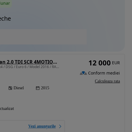
lunar
eche
12 000
Volkswagen Tiguan 2.0 TDI SCR 4MOTION BlueMotion Technology DSG Sport & Style
EUR
1968 cm3 • 150 CP • // 4x4 / DSG / Euro 6 / Model 2016 / RAR / Provizorii / Garantie //
Conform mediei
Calculeaza rata
Diesel
2015
ctualizat
Vezi anunțurile