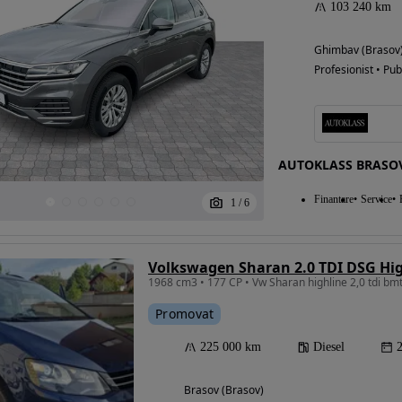
103 240 km
Ghimbav (Brasov
Profesionist • Pub
AUTOKLASS BRASOV
Finantare
Service
1
/
6
Volkswagen Sharan 2.0 TDI DSG Hi
1968 cm3 • 177 CP • Vw Sharan highline 2,0 tdi bmt
Promovat
225 000 km
Diesel
Brasov (Brasov)