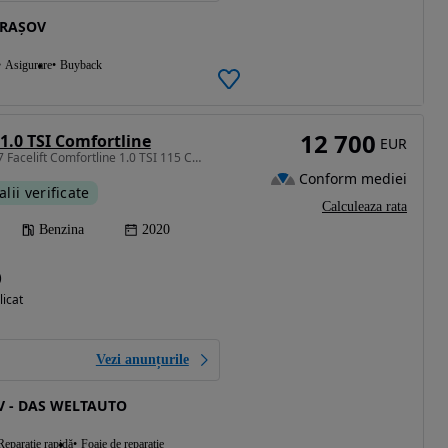
BRAȘOV
Asigurare
Buyback
12 700
1.0 TSI Comfortline
EUR
999 cm3 • 115 CP • Golf 7 Facelift Comfortline 1.0 TSI 115 CP M6
Conform mediei
alii verificate
Calculeaza rata
Benzina
2020
)
licat
Vezi anunțurile
 - DAS WELTAUTO
Reparație rapidă
Foaie de reparație