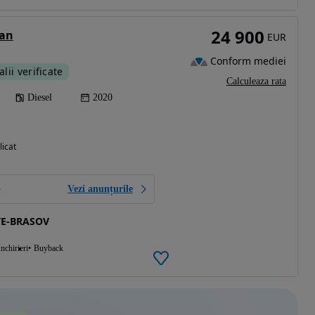
24 900
uan
EUR
Conform mediei
alii verificate
Calculeaza rata
Diesel
2020
licat
Vezi anunțurile
TE-BRASOV
Inchirieri
Buyback