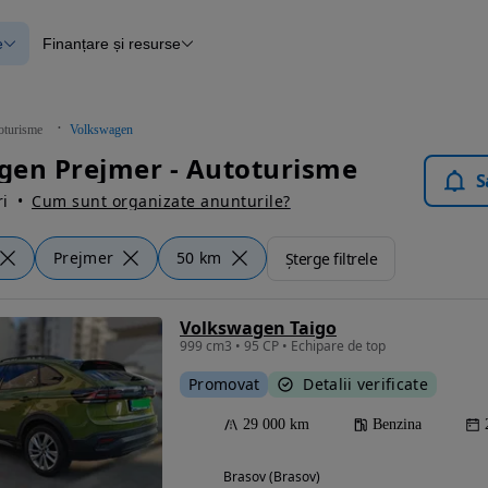
e
Finanțare și resurse
e
Finanțare
e
Instrument de evaluare a mașinii
Raport al istoricului vehiculului
ce
Blog Autovit.ro
oturisme
Volkswagen
anțare
gen Prejmer - Autoturisme
lii verificate
S
i
Cum sunt organizate anunturile?
Prejmer
50 km
Șterge filtrele
Volkswagen Taigo
999 cm3 • 95 CP • Echipare de top
Promovat
Detalii verificate
29 000 km
Benzina
Brasov (Brasov)