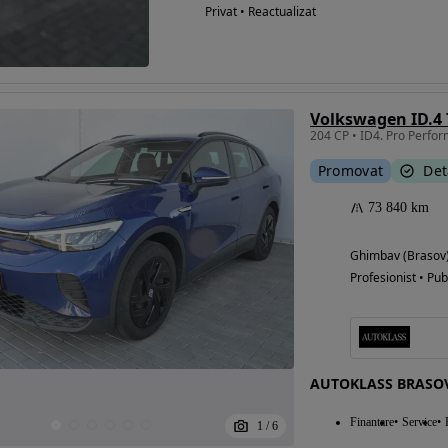
Privat • Reactualizat
Volkswagen ID.4
204 CP • ID4. Pro Perfo
Promovat
Det
73 840 km
Ghimbav (Brasov
Profesionist • Pub
AUTOKLASS BRASOV
Finantare
Service
1
/
6