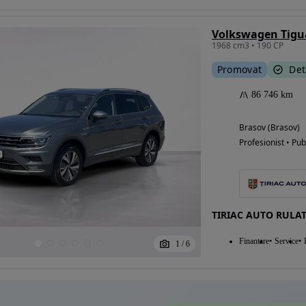
Volkswagen Tig
1968 cm3 • 190 CP
Eligibil pentru
Promovat
Det
finantare
86 746 km
Brasov (Brasov)
Profesionist • Pub
TIRIAC AUTO RULA
Finantare
Service
1
/
6