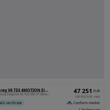
47 251
Volkswagen Touareg V6 TDI 4MOTION Elegance
EUR
2967 cm3 • 286 CP • Touareg Elegance V6 TDI 286 CP 4Motion
(
39 050
EUR
-
net
)
Conform mediei
alii verificate
Calculeaza rata