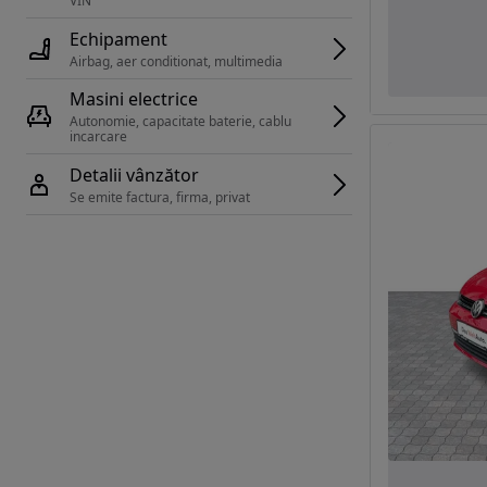
VIN 
Echipament
Airbag, aer conditionat, multimedia
Masini electrice
Autonomie, capacitate baterie, cablu 
incarcare 
Detalii vânzător
Se emite factura, firma, privat