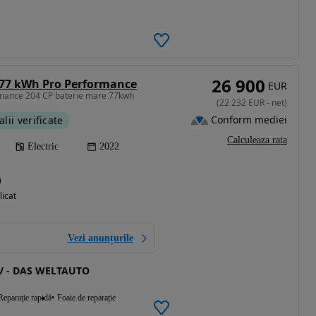
26 900
 77 kWh Pro Performance
EUR
rmance 204 CP baterie mare 77kwh
(
22 232
EUR
-
net
)
Conform mediei
alii verificate
Calculeaza rata
Electric
2022
)
licat
Vezi anunțurile
 - DAS WELTAUTO
Reparație rapidă
Foaie de reparație