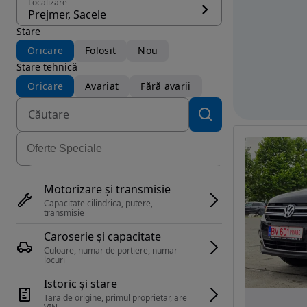
Localizare
Prejmer, Sacele
Stare
Oricare
Folosit
Nou
Stare tehnică
Oricare
Avariat
Fără avarii
Motorizare și transmisie
Capacitate cilindrica, putere, 
transmisie
Caroserie și capacitate
Culoare, numar de portiere, numar 
locuri
Istoric și stare
Tara de origine, primul proprietar, are 