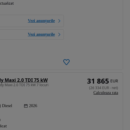
ctualizat
Vezi anunțurile
Vezi anunțurile
31 865
 Maxi 2.0 TDI 75 kW
EUR
y Maxi 2.0 TDI 75 kW 7 locuri
(
26 334
EUR
-
net
)
Calculeaza rata
Diesel
2026
)
licat