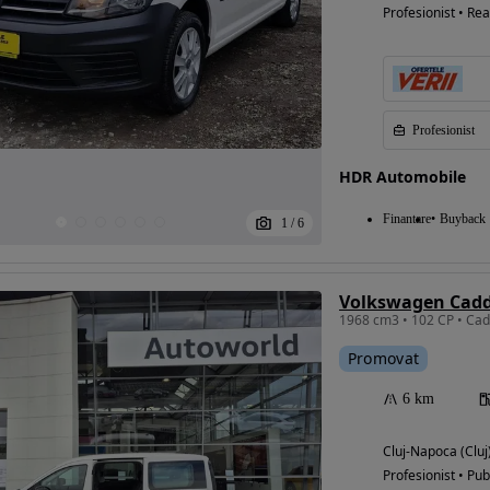
Profesionist • Rea
Profesionist
HDR Automobile
Finantare
Buyback
1
/
6
Volkswagen Caddy
1968 cm3 • 102 CP • Cadd
Promovat
6 km
Cluj-Napoca (Cluj
Profesionist • Pub