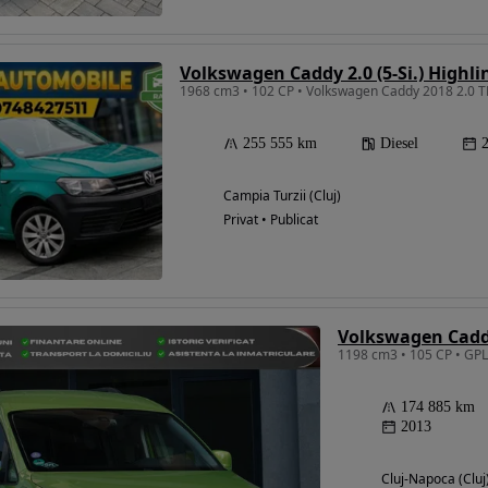
Volkswagen Caddy 2.0 (5-Si.) Highli
255 555 km
Diesel
Campia Turzii (Cluj)
Privat • Publicat
Volkswagen Cad
1198 cm3 • 105 CP • GP
174 885 km
2013
Cluj-Napoca (Cluj