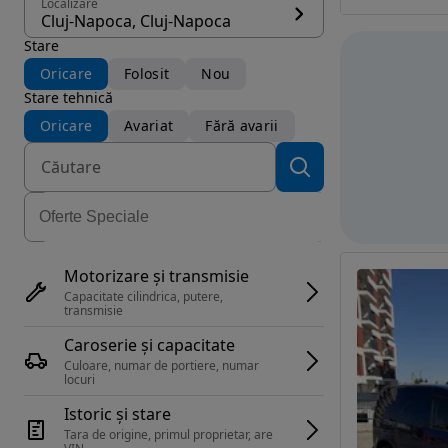
Localizare
Cluj-Napoca, Cluj-Napoca
Stare
Oricare
Folosit
Nou
Stare tehnică
Oricare
Avariat
Fără avarii
Motorizare și transmisie
Capacitate cilindrica, putere, 
transmisie
Caroserie și capacitate
Culoare, numar de portiere, numar 
locuri
Istoric și stare
Tara de origine, primul proprietar, are 