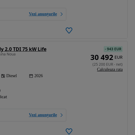
Vezi anunțurile
 2.0 TDI 75 kW Life
-
943 EUR
sina Noua
30 492
EUR
(
25 200
EUR
-
net
)
Calculeaza rata
Diesel
2026
)
licat
Vezi anunțurile