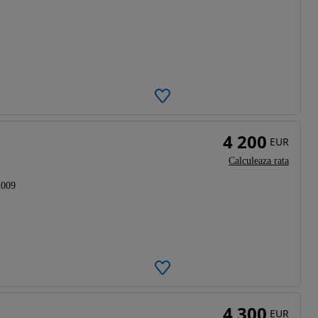
4 200
EUR
Calculeaza rata
2009
4 300
EUR