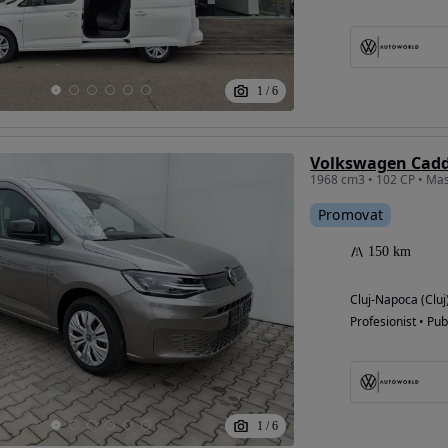
Eligibil pentru
1
/
6
finantare
Volkswagen Caddy
1968 cm3 • 102 CP • Ma
Promovat
150 km
Cluj-Napoca (Cluj
Profesionist • Pub
1
/
6