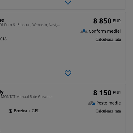
8 850
ne
EUR
1968 cm3 • 102 CP • Volkswagen Caddy 2018 2.0 TDI Euro 6 –5 Locuri, Webasto, Navi, CarPlay
Conform mediei
2018
Calculeaza rata
8 150
dy
EUR
L MONTAT Manual Rate Garantie
Peste medie
Benzina + GPL
Calculeaza rata
)