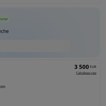
lunar
eche
3 500
EUR
Calculeaza rata
2009