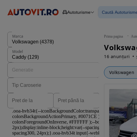
Autoturisme
Caută Autoturism
Autoturisme
Piese
Toate mașinil
Camioane
Mașinile rulat
Constructii
Mașini noi
Agro
Mașini electri
Marca
Prima pagina
Aut
Autoutilitare
Mașini cu fin
Motociclete
Mașini cu deta
Model
Remorci
16 anunțuri
Volkswagen