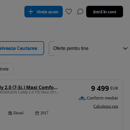
Vinde acum
Intră în cont
alveaza Cautarea
ltrele
9 499
Volkswagen Caddy 2.0 (7-Si.) Maxi Comfortline
EUR
1968 cm3 • 102 CP • VOLKSWAGEN Caddy 2.0 TDI Maxi 2017 Euro 6 7 Locuri Garantie/Rate
Conform mediei
Calculeaza rata
Diesel
2017