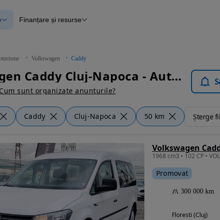
e
Finanțare și resurse
e
Finanțare
e
Instrument de evaluare a mașinii
Raport al istoricului vehiculului
ce
Blog Autovit.ro
oturisme
Volkswagen
Caddy
anțare
Volkswagen Caddy Cluj-Napoca - Autoturisme
lii verificate
S
Cum sunt organizate anunturile?
Caddy
Cluj-Napoca
50 km
Șterge fi
Promovat
300 000 km
Floresti (Cluj)