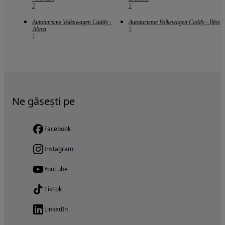
2
1
Autoturisme Volkswagen Caddy -
Autoturisme Volkswagen Caddy - Ilfov
Jilava
1
1
Ne găsești pe
Facebook
Instagram
YouTube
TikTok
LinkedIn