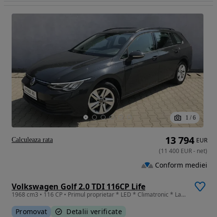
1
/
6
13 794
Calculeaza rata
EUR
(
11 400
EUR
-
net
)
Conform mediei
Volkswagen Golf 2.0 TDI 116CP Life
1968 cm3 • 116 CP • Primul proprietar * LED * Climatronic * Lane Assist * ACC * Bluetooth
Promovat
Detalii verificate