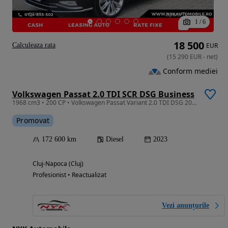
1
/
6
18 500
Calculeaza rata
EUR
(
15 290
EUR
-
net
)
Conform mediei
Volkswagen Passat 2.0 TDI SCR DSG Business
1968 cm3 • 200 CP • Volkswagen Passat Variant 2.0 TDI DSG 200 CP/Navi/Rate fixe/Garantie
Promovat
172 600 km
Diesel
2023
Cluj-Napoca (Cluj)
Profesionist • Reactualizat
Vezi anunțurile