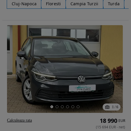
Cluj-Napoca
Floresti
Campia Turzii
Turda
1
/
6
18 990
Calculeaza rata
EUR
(
15 694
EUR
-
net
)