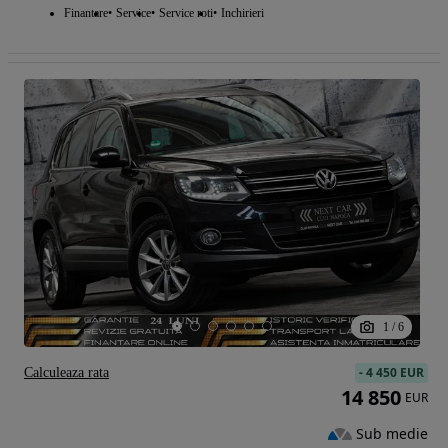
Finantare
Service
Service roti
Inchirieri
1
/
6
-
4 450 EUR
Calculeaza rata
14 850
EUR
Sub medie