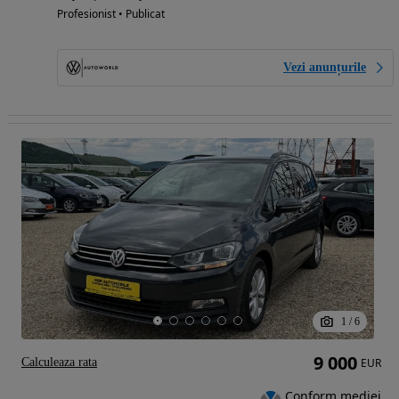
Profesionist • Publicat
Vezi anunțurile
1
/
6
9 000
Calculeaza rata
EUR
Conform mediei