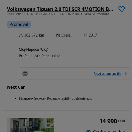
Volkswagen Tiguan 2.0 TDI SCR 4MOTION BlueMotion Technology DSG Sport & Style
1968 cm3 • 184 CP • GARANTIE 24 LUNI*RATE*4x4*Automata*177Cp*Highline*Bixenon*Led
Promovat
182 372 km
Diesel
2017
Cluj-Napoca (Cluj)
Profesionist • Reactualizat
Vezi anunțurile
Next Car
Finantare
Service
Reparație rapidă
Spalatorie auto
14 990
EUR
Conform mediei