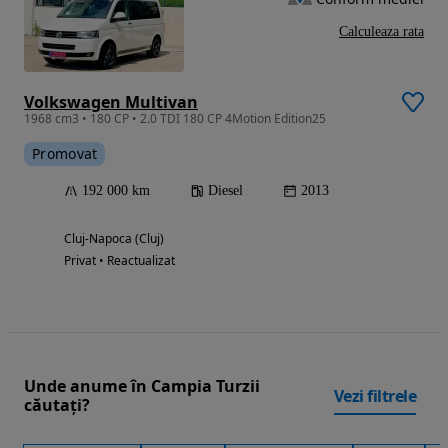
Calculeaza rata
Volkswagen Multivan
1968 cm3 • 180 CP • 2.0 TDI 180 CP 4Motion Edition25
Promovat
192 000 km
Diesel
2013
Cluj-Napoca (Cluj)
Privat • Reactualizat
Unde anume în Campia Turzii
Vezi filtrele
căutați?