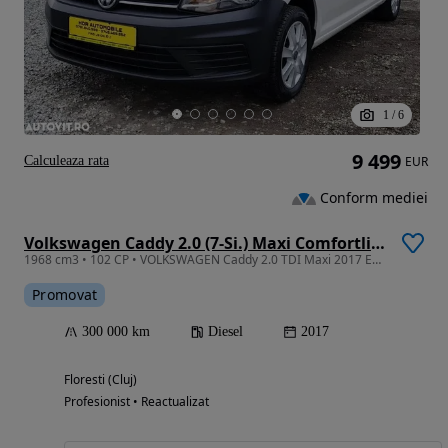
1
/
6
9 499
Calculeaza rata
EUR
Conform mediei
Volkswagen Caddy 2.0 (7-Si.) Maxi Comfortline
1968 cm3 • 102 CP • VOLKSWAGEN Caddy 2.0 TDI Maxi 2017 Euro 6 7 Locuri Garantie/Rate
Promovat
300 000 km
Diesel
2017
Floresti (Cluj)
Profesionist • Reactualizat