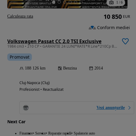
1
/
6
10 850
Calculeaza rata
EUR
Conform mediei
Volkswagen Passat CC 2.0 TSI Exclusive
1984 cm3 • 210 CP • GARANTIE 24 LUNI*RATE*R Line*210Cp Benzina*Trapa*Navi*Led*Ventilatie
Promovat
188 126 km
Benzina
2014
Cluj-Napoca (Cluj)
Profesionist • Reactualizat
Vezi anunțurile
Next Car
Finantare
Service
Reparație rapidă
Spalatorie auto