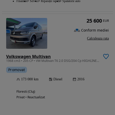
Finantare
Service
Reparație rapidă
Spalatorie auto
25 600
EUR
Conform mediei
Calculeaza rata
Volkswagen Multivan
1968 cm3 • 205 CP • VW Multivan T6 2.0 DSG/204 Cp HIGHLINE EDITION -EURO 6 AN 09/2016 DSG
Promovat
173 000 km
Diesel
2016
Floresti (Cluj)
Privat • Reactualizat