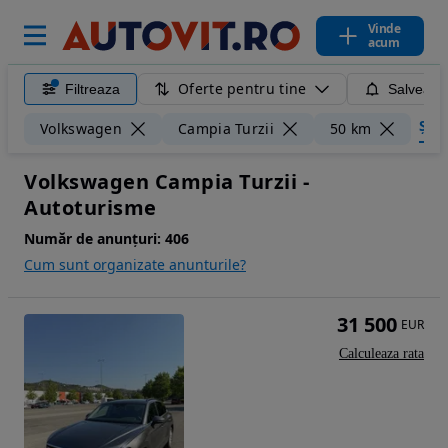
Vinde
acum
Oferte pentru tine
Filtreaza
Salveaza
Șter
Volkswagen
Campia Turzii
50 km
Volkswagen Campia Turzii -
Autoturisme
Număr de anunțuri:
406
Cum sunt organizate anunturile?
31 500
EUR
Calculeaza rata