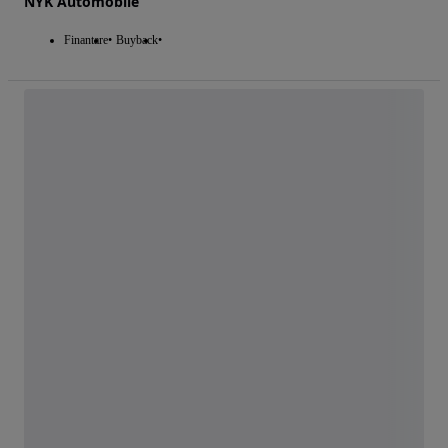
NYK Automobile
Finantare
Buyback