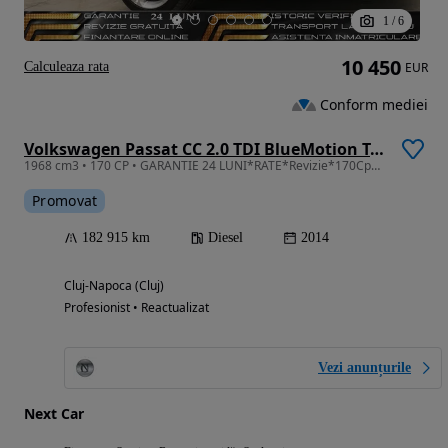
1
/
6
10 450
Calculeaza rata
EUR
Conform mediei
Volkswagen Passat CC 2.0 TDI BlueMotion Technology Exclusive
1968 cm3 • 170 CP • GARANTIE 24 LUNI*RATE*Revizie*170Cp*Interior Crem*Navi*Bixenon
Promovat
182 915 km
Diesel
2014
Cluj-Napoca (Cluj)
Profesionist • Reactualizat
Vezi anunțurile
Next Car