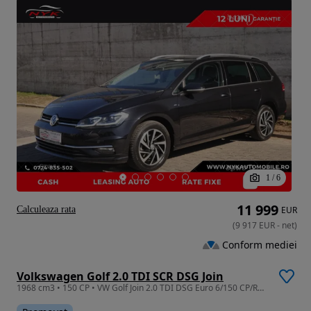
1
/
6
11 999
Calculeaza rata
EUR
(
9 917
EUR
-
net
)
Conform mediei
Volkswagen Golf 2.0 TDI SCR DSG Join
1968 cm3 • 150 CP • VW Golf Join 2.0 TDI DSG Euro 6/150 CP/Rate fixe /Garantie