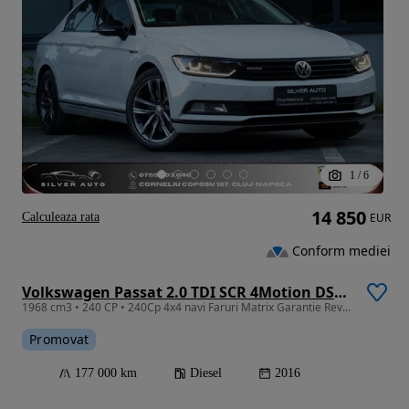
1
/
6
14 850
Calculeaza rata
EUR
Conform mediei
Volkswagen Passat 2.0 TDI SCR 4Motion DSG Highline
1968 cm3 • 240 CP • 240Cp 4x4 navi Faruri Matrix Garantie Revizie
Promovat
177 000 km
Diesel
2016