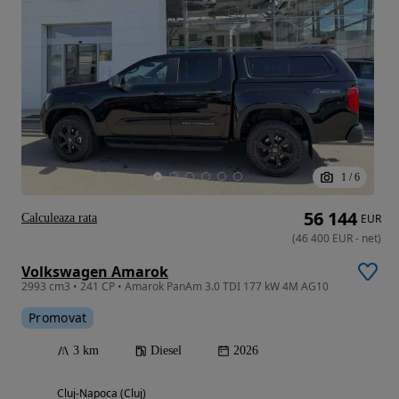
1
/
6
56 144
Calculeaza rata
EUR
(
46 400
EUR
-
net
)
Volkswagen Amarok
2993 cm3 • 241 CP • Amarok PanAm 3.0 TDI 177 kW 4M AG10
Promovat
3 km
Diesel
2026
Cluj-Napoca (Cluj)