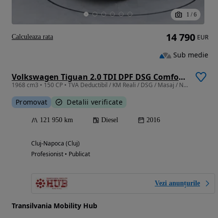
1
/
6
14 790
Calculeaza rata
EUR
Sub medie
Volkswagen Tiguan 2.0 TDI DPF DSG Comfortline
1968 cm3 • 150 CP • TVA Deductibil / KM Reali / DSG / Masaj / Navi
Promovat
Detalii verificate
121 950 km
Diesel
2016
Cluj-Napoca (Cluj)
Profesionist • Publicat
Vezi anunțurile
Transilvania Mobility Hub