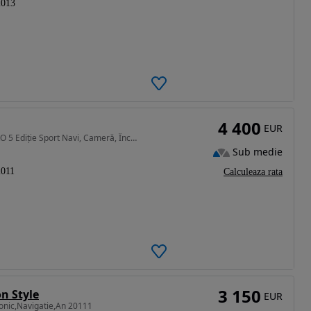
2013
4 400
EUR
1199 cm3 • 75 CP • Volkswagen Polo TDI 90CP EURO 5 Ediție Sport Navi, Cameră, Încălzire
Sub medie
2011
Calculeaza rata
3 150
n Style
EUR
ronic,Navigatie,An 20111