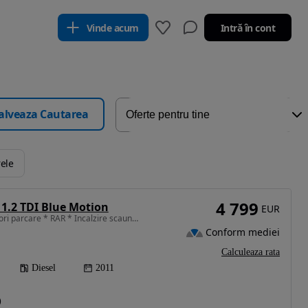
Vinde acum
Intră în cont
alveaza Cautarea
rele
4 799
1.2 TDI Blue Motion
EUR
1199 cm3 • 75 CP • Senzori parcare * RAR * Incalzire scaune * CarPlay * Camera marsarier
Conform mediei
Calculeaza rata
Diesel
2011
)