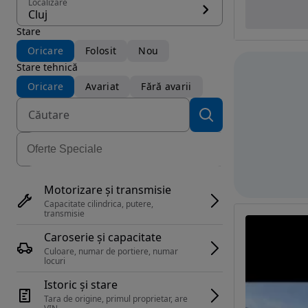
Localizare
Cluj
Stare
Oricare
Folosit
Nou
Stare tehnică
Oricare
Avariat
Fără avarii
Motorizare și transmisie
Capacitate cilindrica, putere, 
transmisie
Caroserie și capacitate
Culoare, numar de portiere, numar 
locuri
Istoric și stare
Tara de origine, primul proprietar, are 