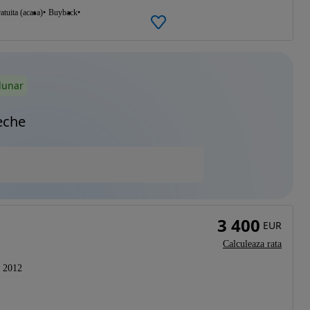
atuita (acasa)
Buyback
lunar
eche
3 400
EUR
Calculeaza rata
2012