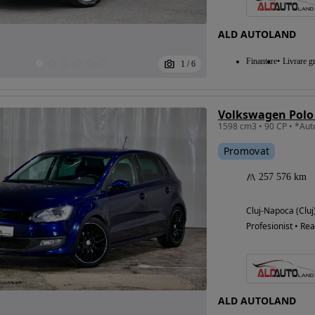
ALD AUTOLAND
Eligibil pentru
Finantare
Livrare gr
1
/
6
finantare
Volkswagen Polo 
Promovat
257 576 km
Cluj-Napoca (Cluj
Profesionist • Rea
ALD AUTOLAND