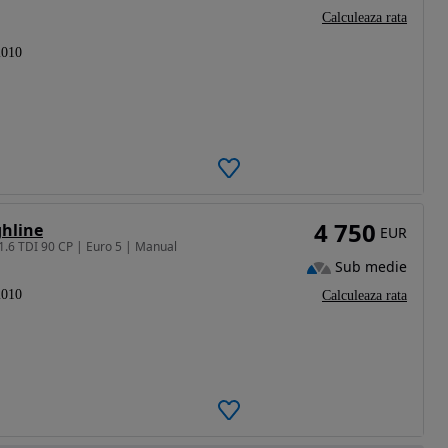
Calculeaza rata
2010
4 750
ghline
EUR
1.6 TDI 90 CP | Euro 5 | Manual
Sub medie
2010
Calculeaza rata