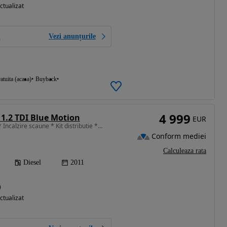
ctualizat
Vezi anunțurile
atuita (acasa)
Buyback
4 999
1.2 TDI Blue Motion
EUR
1199 cm3 • 75 CP • RAR * Incalzire scaune * Kit distributie * Navi * Camera marsarier
Conform mediei
Calculeaza rata
Diesel
2011
)
ctualizat