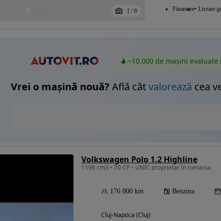
Finantare
Livrare gr
1
/
6
~10.000 de mașini evaluate 
Vrei o mașină nouă?
Află cât
valorează
cea v
Volkswagen Polo 1.2 Highline
1198 cm3 • 70 CP • UNIC proprietar în romania
176 000 km
Benzina
Cluj-Napoca (Cluj)