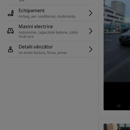
VIN 
Echipament
Airbag, aer conditionat, multimedia
Masini electrice
Autonomie, capacitate baterie, cablu 
incarcare 
Detalii vânzător
Se emite factura, firma, privat