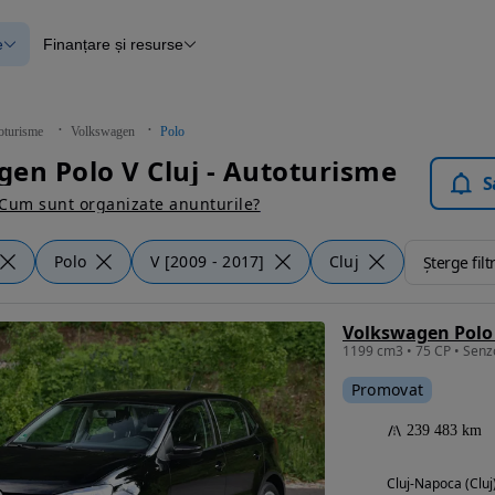
e
Finanțare și resurse
e
Finanțare
e
Instrument de evaluare a mașinii
Raport al istoricului vehiculului
ce
Blog Autovit.ro
oturisme
Volkswagen
Polo
anțare
en Polo V Cluj - Autoturisme
lii verificate
S
Cum sunt organizate anunturile?
Polo
V [2009 - 2017]
Cluj
Șterge filt
Volkswagen Polo 
Promovat
239 483 km
Cluj-Napoca (Cluj