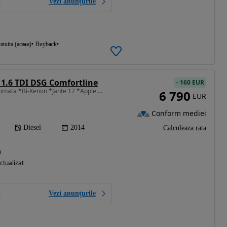
Vezi anunțurile
atuita (acasa)
Buyback
1.6 TDI DSG Comfortline
-
160 EUR
1598 cm3 • 90 CP • *Automata *Bi-Xenon *Jante 17 *Apple Carplay&Android Auto
6 790
EUR
Conform mediei
Diesel
2014
Calculeaza rata
)
ctualizat
Vezi anunțurile