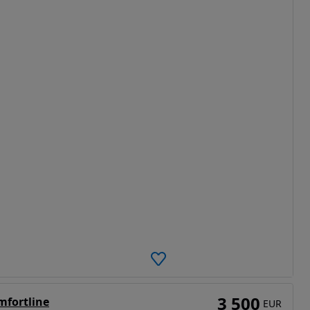
3 500
mfortline
EUR