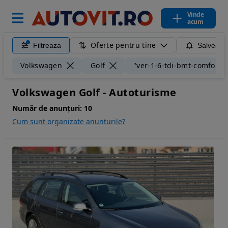
Vinde
acum
Oferte pentru tine
Filtreaza
Salveaza
Volkswagen
Golf
"ver-1-6-tdi-bmt-comfortli
Volkswagen Golf - Autoturisme
Număr de anunțuri:
10
Cum sunt organizate anunturile?