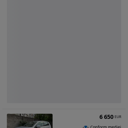
6 650
EUR
Conform mediei