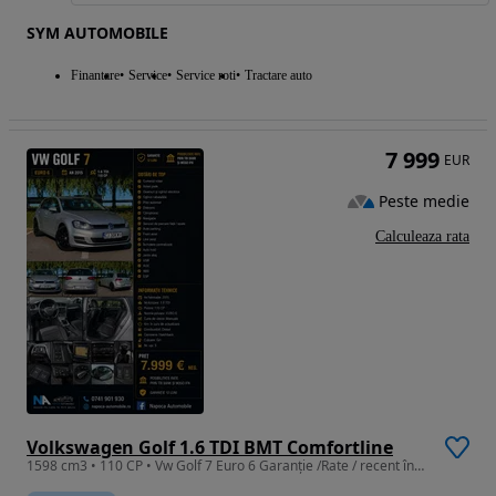
SYM AUTOMOBILE
Finantare
Service
Service roti
Tractare auto
7 999
EUR
Peste medie
Calculeaza rata
Volkswagen Golf 1.6 TDI BMT Comfortline
1598 cm3 • 110 CP • Vw Golf 7 Euro 6 Garanție /Rate / recent înmatriculat