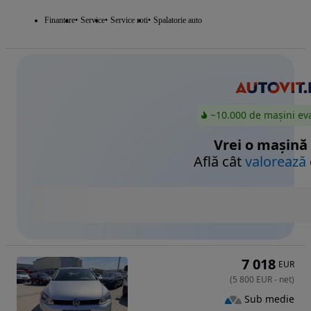
Finantare
Service
Service roti
Spalatorie auto
~10.000 de mașini ev
Vrei o mașină
Află cât
valorează
7 018
EUR
(
5 800
EUR
-
net
)
Sub medie