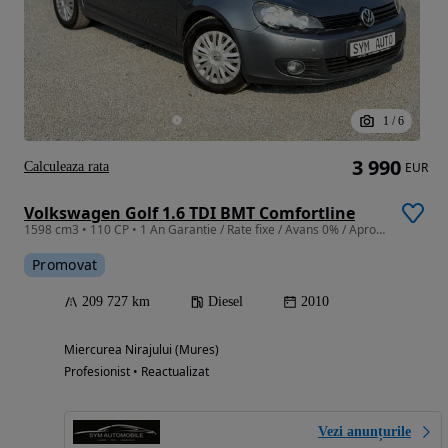
1
/
6
3 990
Calculeaza rata
EUR
Volkswagen Golf 1.6 TDI BMT Comfortline
1598 cm3 • 110 CP • 1 An Garantie / Rate fixe / Avans 0% / Aprobare pe loc / Doar cu Bulet
Promovat
209 727 km
Diesel
2010
Miercurea Nirajului (Mures)
Profesionist • Reactualizat
Vezi anunțurile