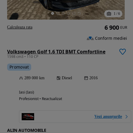
1
/
6
6 900
Calculeaza rata
EUR
Conform mediei
Volkswagen Golf 1.6 TDI BMT Comfortline
1598 cm3 • 110 CP
Promovat
289 000 km
Diesel
2016
Iasi (Iasi)
Profesionist • Reactualizat
Vezi anunțurile
ALIN AUTOMOBILE