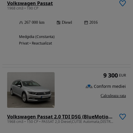
Volkswagen Passat
1968 cm3 • 190 CP
267 000 km
Diesel
2016
Medgidia (Constanta)
Privat • Reactualizat
9 300
EUR
Conform mediei
Calculeaza rata
Volkswagen Passat 2.0 TDI DSG (BlueMotion Technology) Comfortline
1968 cm3 • 150 CP • PASSAT 2,0 Diesel,CUTIE Automata,DISTRONIC,NAVI,Camera,Euro 6