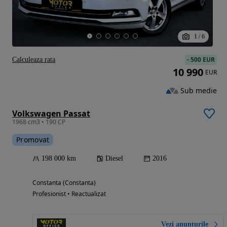
1
/
6
-
500 EUR
Calculeaza rata
10 990
EUR
Sub medie
Volkswagen Passat
1968 cm3 • 190 CP
Promovat
198 000 km
Diesel
2016
Constanta (Constanta)
Profesionist • Reactualizat
Vezi anunțurile