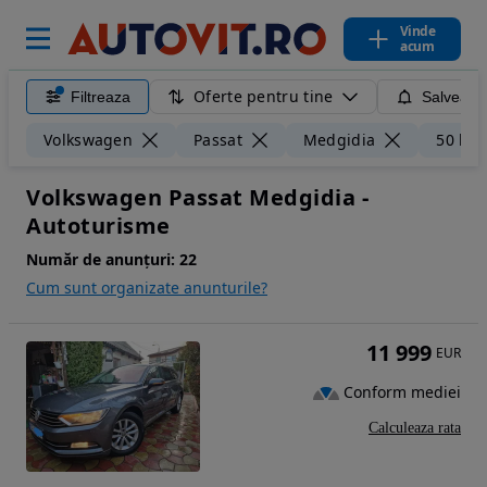
Vinde
acum
Oferte pentru tine
Filtreaza
Salveaza
Volkswagen
Passat
Medgidia
50 km
Volkswagen Passat Medgidia -
Autoturisme
Număr de anunțuri:
22
Cum sunt organizate anunturile?
11 999
EUR
Conform mediei
Calculeaza rata