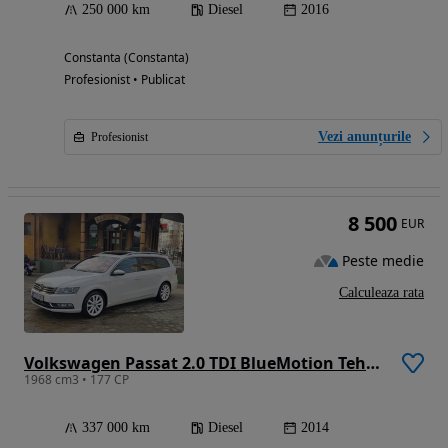
250 000 km
Diesel
2016
Constanta (Constanta)
Profesionist • Publicat
Vezi anunțurile
Profesionist
8 500
EUR
Peste medie
Calculeaza rata
Volkswagen Passat 2.0 TDI BlueMotion Tehnology 4Motion DSG Highline
1968 cm3 • 177 CP
337 000 km
Diesel
2014