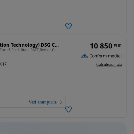
10 850
Volkswagen Passat 1.6 TDI (BlueMotion Technology) DSG Comfortline
EUR
1598 cm3 • 120 CP • AUTOMAT,GARANTIE 12LUNI,Euro 6,Posibilitate RATE,Revizie,Carvertical
Conform mediei
2017
Calculeaza rata
Vezi anunțurile