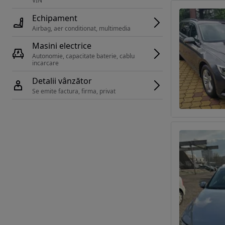
VIN 
Echipament
Airbag, aer conditionat, multimedia
Masini electrice
Autonomie, capacitate baterie, cablu 
incarcare 
Detalii vânzător
Se emite factura, firma, privat