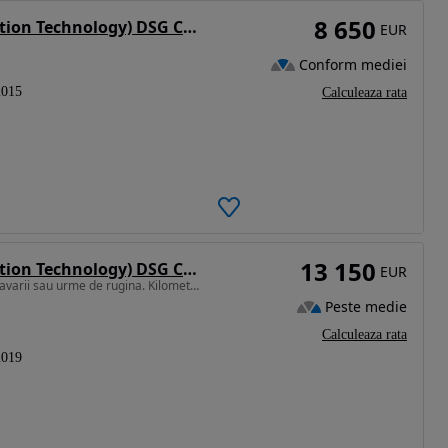
8 650
Volkswagen Passat 1.6 TDI (BlueMotion Technology) DSG Comfortline
EUR
Conform mediei
2015
Calculeaza rata
13 150
Volkswagen Passat 1.6 TDI (BlueMotion Technology) DSG Comfortline
EUR
1598 cm3 • 120 CP • Primul proprietar, nu prezintă avarii sau urme de rugina. Kilometri re
Peste medie
Calculeaza rata
2019