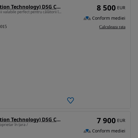
8 500
Volkswagen Passat 1.6 TDI (BlueMotion Technology) DSG Comfortline
EUR
1598 cm3 • 120 CP • Import Germania, numere roșii valabile perfect pentru călătorii lungi.
Conform mediei
2015
Calculeaza rata
7 900
Volkswagen Passat 1.6 TDI (BlueMotion Technology) DSG Comfortline
EUR
prietar în țara /
Conform mediei