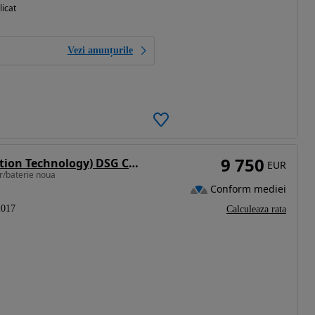
licat
Vezi anunțurile
9 750
Volkswagen Passat 1.6 TDI (BlueMotion Technology) DSG Comfortline
EUR
or/baterie noua
Conform mediei
2017
Calculeaza rata