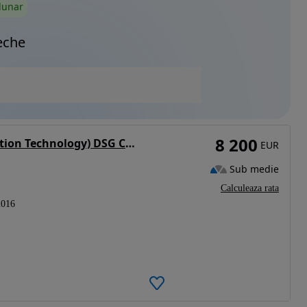
lunar
eche
8 200
Volkswagen Passat 1.6 TDI (BlueMotion Technology) DSG Comfortline
EUR
Sub medie
Calculeaza rata
2016