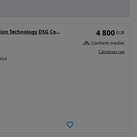
4 800
Volkswagen Passat 1.6 TDI BlueMotion Technology DSG Comfortline
EUR
Conform mediei
Calculeaza rata
2014