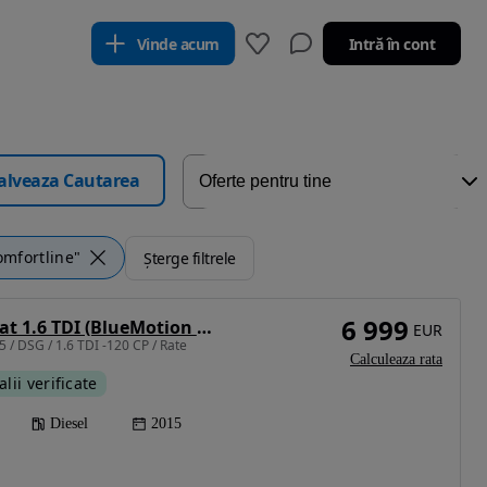
Vinde acum
Intră în cont
alveaza Cautarea
omfortline"
Șterge filtrele
6 999
Volkswagen Passat 1.6 TDI (BlueMotion Technology) DSG Comfortline
EUR
 / DSG / 1.6 TDI -120 CP / Rate
Calculeaza rata
alii verificate
Diesel
2015