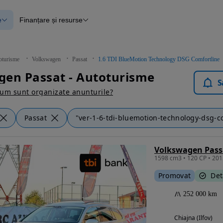
e
Finanțare și resurse
e
Finanțare
e
Instrument de evaluare a mașinii
Raport al istoricului vehiculului
ce
Blog Autovit.ro
oturisme
Volkswagen
Passat
1.6 TDI BlueMotion Technology DSG Comfortline
anțare
en Passat - Autoturisme
lii verificate
S
um sunt organizate anunturile?
Passat
"ver-1-6-tdi-bluemotion-technology-dsg-c
1598 cm3 • 120 CP • 2015
Promovat
Det
252 000 km
Chiajna (Ilfov)