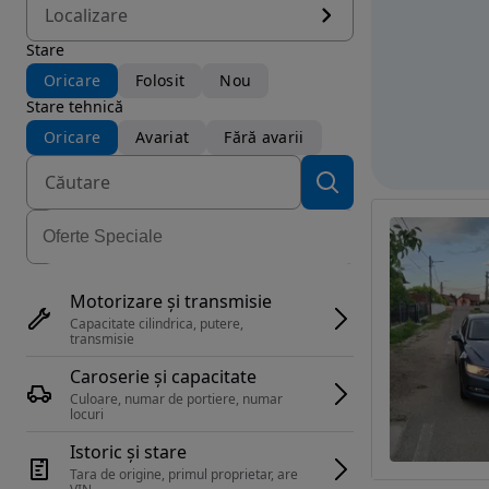
Localizare
Stare
Oricare
Folosit
Nou
Stare tehnică
Oricare
Avariat
Fără avarii
Motorizare și transmisie
Capacitate cilindrica, putere, 
transmisie
Caroserie și capacitate
Culoare, numar de portiere, numar 
locuri
Istoric și stare
Tara de origine, primul proprietar, are 