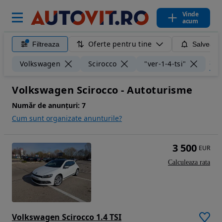
Vinde
acum
Oferte pentru tine
Filtreaza
Salveaza
Șter
Volkswagen
Scirocco
"ver-1-4-tsi"
Volkswagen Scirocco - Autoturisme
Număr de anunțuri:
7
Cum sunt organizate anunturile?
3 500
EUR
Calculeaza rata
Volkswagen Scirocco 1.4 TSI