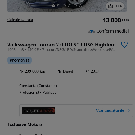
1
/
6
13 000
Calculeaza rata
EUR
Conform mediei
Volkswagen Touran 2.0 TDI SCR DSG Highline
1968 cm3 • 150 CP • 7 Locuri/DSG/LED/Sc.incalzite/Webasto/RAR Efectuat/Front assist/Camera
Promovat
209 000 km
Diesel
2017
Constanta (Constanta)
Profesionist • Publicat
Vezi anunțurile
Exclusive Motors