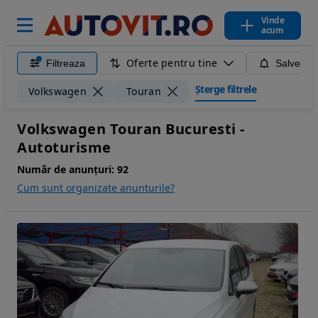
Vinde
acum
Oferte pentru tine
Filtreaza
Salveaza
Șterge filtrele
Volkswagen
Touran
Volkswagen Touran Bucuresti -
Autoturisme
Număr de anunțuri:
92
Cum sunt organizate anunturile?