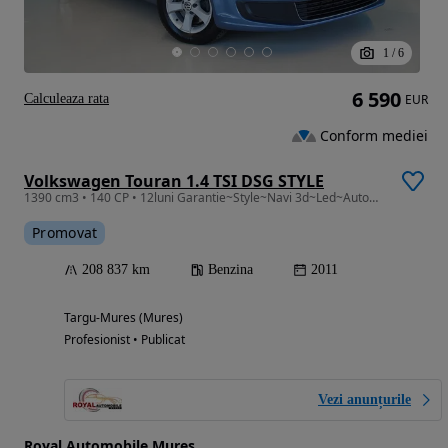
1
/
6
6 590
Calculeaza rata
EUR
Conform mediei
Volkswagen Touran 1.4 TSI DSG STYLE
1390 cm3 • 140 CP • 12luni Garantie~Style~Navi 3d~Led~Automat
Promovat
208 837 km
Benzina
2011
Targu-Mures (Mures)
Profesionist • Publicat
Vezi anunțurile
Royal Automobile Mures