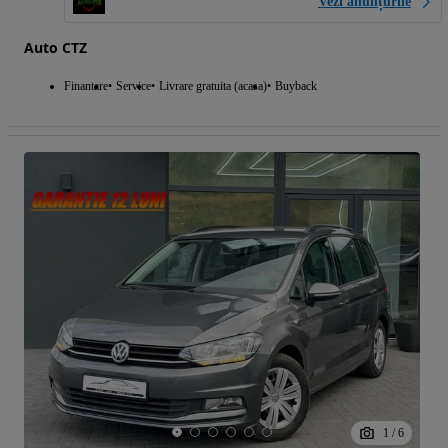
Vezi anunțurile
Auto CTZ
Finantare
Service
Livrare gratuita (acasa)
Buyback
1
/
6