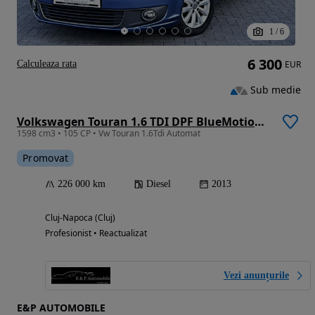
1
/
6
6 300
Calculeaza rata
EUR
Sub medie
Volkswagen Touran 1.6 TDI DPF BlueMotion Technology DSG Cup
1598 cm3 • 105 CP • Vw Touran 1.6Tdi Automat
Promovat
226 000 km
Diesel
2013
Cluj-Napoca (Cluj)
Profesionist • Reactualizat
Vezi anunțurile
E&P AUTOMOBILE