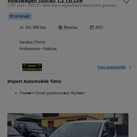
Volkswagen Touran 1.2 TSI Life
1197 cm3 • 105 CP • Rate fixe si egale/Garantie/Livrare gratuita la domiciliu
Promovat
162 000 km
Benzina
2011
Sacalaz (Timis)
Profesionist • Publicat
Vezi anunțurile
Import Automobile Timis
Finantare
Livrare gratuita (acasa)
Buyback