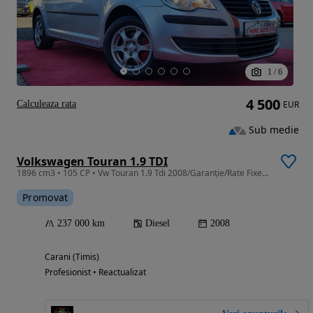
1
/
6
4 500
Calculeaza rata
EUR
Sub medie
Volkswagen Touran 1.9 TDI
1896 cm3 • 105 CP • Vw Touran 1.9 Tdi 2008/Garanție/Rate Fixe/LivrareGR/RevizieGR
Promovat
237 000 km
Diesel
2008
Carani (Timis)
Profesionist • Reactualizat