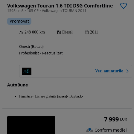
Volkswagen Touran 1.6 TDI DSG Comfortline
1598 cm3 • 105 CP • Volkswagen TOURAN 2011
Promovat
248 000 km
Diesel
2011
Onesti (Bacau)
Profesionist • Reactualizat
Vezi anunțurile
AutoBune
Finantare
Livrare gratuita (acasa)
Buyback
7 999
EUR
Conform mediei