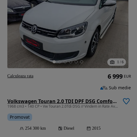
1
/
6
6 999
Calculeaza rata
EUR
Sub medie
Volkswagen Touran 2.0 TDI DPF DSG Comfortline
1968 cm3 • 140 CP • Vw Touran 2.0Tdi DSG // Vindem in Rate Avans Zero cu Buletinul //
Promovat
254 300 km
Diesel
2015