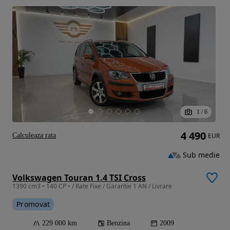
1
/
6
4 490
Calculeaza rata
EUR
Sub medie
Volkswagen Touran 1.4 TSI Cross
1390 cm3 • 140 CP • / Rate Fixe / Garantie 1 AN / Livrare
Promovat
229 000 km
Benzina
2009