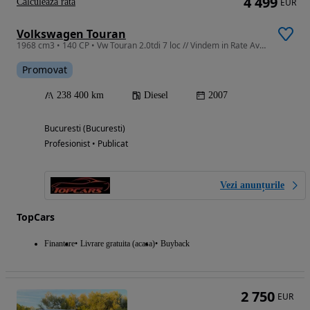
4 499
Calculeaza rata
EUR
Volkswagen Touran
1968 cm3 • 140 CP • Vw Touran 2.0tdi 7 loc // Vindem in Rate Avans Zero cu Buletinul //
Promovat
238 400 km
Diesel
2007
Bucuresti (Bucuresti)
Profesionist • Publicat
Vezi anunțurile
TopCars
Finantare
Livrare gratuita (acasa)
Buyback
2 750
EUR