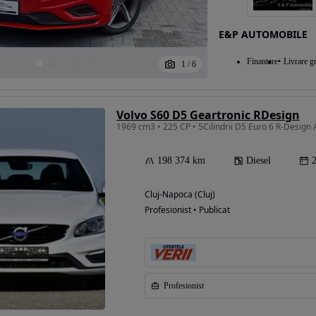
E&P AUTOMOBILE
Eligibil pentru
Finantare
Livrare gr
1
/
6
finantare
Volvo S60 D5 Geartronic RDesign
1969 cm3 • 225 CP • 5Cilindrii D5 Euro 6 R-Design
198 374 km
Diesel
Cluj-Napoca (Cluj)
Profesionist • Publicat
Profesionist