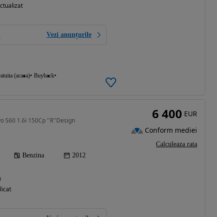
ctualizat
Vezi anunțurile
atuita (acasa)
Buyback
6 400
EUR
o S60 1.6i 150Cp ''R''Design
Conform mediei
Calculeaza rata
Benzina
2012
)
licat