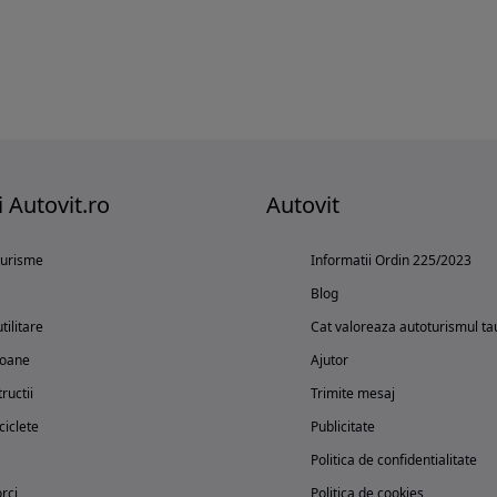
i Autovit.ro
Autovit
turisme
Informatii Ordin 225/2023
Blog
tilitare
Cat valoreaza autoturismul ta
oane
Ajutor
ructii
Trimite mesaj
iclete
Publicitate
Politica de confidentialitate
rci
Politica de cookies