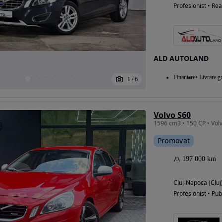
Profesionist • Rea
ALD AUTOLAND
Finantare
Livrare gr
1
/
6
Volvo S60
1596 cm3 • 150 CP • Volv
Promovat
197 000 km
Cluj-Napoca (Cluj
Profesionist • Pub