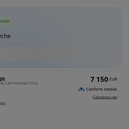
lunar
eche
7 150
ign
EUR
x4) 2.4D Automat 215cp
Conform mediei
Calculeaza rata
2011