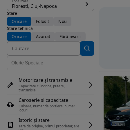
Localizare
Floresti, Cluj-Napoca
Stare
Oricare
Folosit
Nou
Stare tehnică
Oricare
Avariat
Fără avarii
Motorizare și transmisie
Capacitate cilindrica, putere, 
transmisie
Caroserie și capacitate
Culoare, numar de portiere, numar 
locuri
Istoric și stare
Tara de origine, primul proprietar, are 