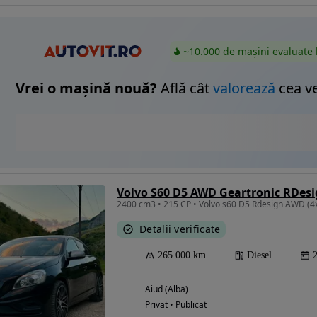
~10.000 de mașini evaluate 
Vrei o mașină nouă?
Află cât
valorează
cea v
Volvo S60 D5 AWD Geartronic RDes
2400 cm3 • 215 CP • Volvo s60 D5 Rdesign AWD (4
Detalii verificate
265 000 km
Diesel
Aiud (Alba)
Privat • Publicat