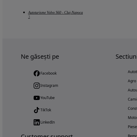
Autoturisme Volvo S60 - Cluj-Napoca
3
Ne găsești pe
Sectiun
Auto
Facebook
Agro
Instagram
Autou
YouTube
Cami
Const
TikTok
Motoc
LinkedIn
Piese
Customer support
Remo