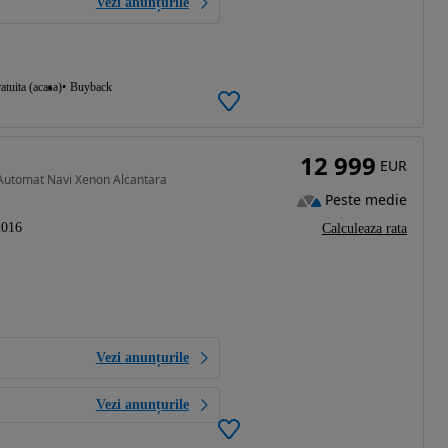
Vezi anunțurile
atuita (acasa)
Buyback
12 999
EUR
 Automat Navi Xenon Alcantara
Peste medie
2016
Calculeaza rata
Vezi anunțurile
Vezi anunțurile