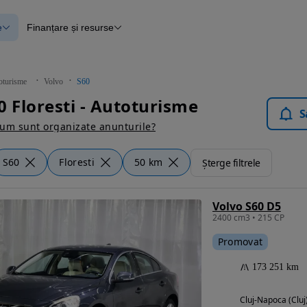
e
Finanțare și resurse
e
Finanțare
e
Instrument de evaluare a mașinii
Raport al istoricului vehiculului
ce
Blog Autovit.ro
oturisme
Volvo
S60
anțare
0 Floresti - Autoturisme
lii verificate
S
um sunt organizate anunturile?
S60
Floresti
50 km
Șterge filtrele
Volvo S60 D5
2400 cm3 • 215 CP
Promovat
173 251 km
Cluj-Napoca (Cluj