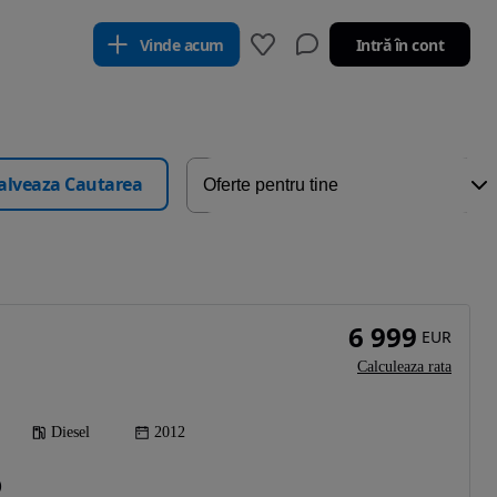
Vinde acum
Intră în cont
alveaza Cautarea
6 999
EUR
Calculeaza rata
Diesel
2012
)