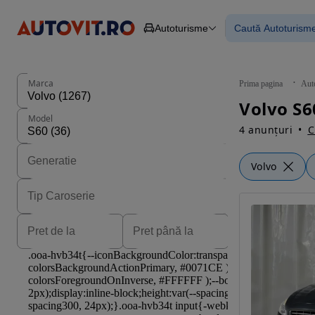
Autoturisme
Caută Autoturism
Autoturisme
Piese
Toate mașinil
Camioane
Mașinile rulat
Constructii
Mașini noi
Agro
Mașini electri
Marca
Prima pagina
Aut
Autoutilitare
Mașini cu fin
Volvo S6
Motociclete
Mașini cu deta
Model
Remorci
4 anunțuri
C
Volvo