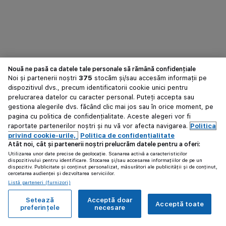
Nouă ne pasă ca datele tale personale să rămână confidențiale
Noi și partenerii noștri
375
stocăm și/sau accesăm informații pe
dispozitivul dvs., precum identificatorii cookie unici pentru
prelucrarea datelor cu caracter personal. Puteți accepta sau
gestiona alegerile dvs. făcând clic mai jos sau în orice moment, pe
pagina cu politica de confidențialitate. Aceste alegeri vor fi
raportate partenerilor noștri și nu vă vor afecta navigarea.
Politica
privind cookie-urile,
Politica de confidențialitate
Atât noi, cât și partenerii noștri prelucrăm datele pentru a oferi:
Utilizarea unor date precise de geolocație. Scanarea activă a caracteristicilor
dispozitivului pentru identificare. Stocarea și/sau accesarea informațiilor de pe un
dispozitiv. Publicitate și conținut personalizat, măsurători ale publicității și de conținut,
cercetarea audienței și dezvoltarea serviciilor.
Listă parteneri (furnizori)
Setează
Acceptă doar
Acceptă toate
preferințele
necesare