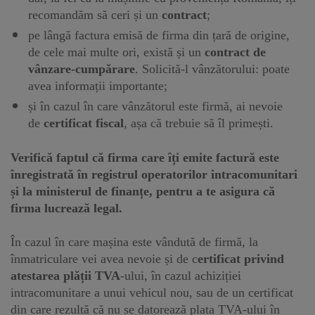
recomandăm să ceri și un
contract
;
pe lângă factura emisă de firma din țară de origine,
de cele mai multe ori, există și un
contract de
vânzare-cumpărare
. Solicită-l vânzătorului: poate
avea informații importante;
și în cazul în care vânzătorul este firmă, ai nevoie
de
certificat fiscal
, așa că trebuie să îl primești.
Verifică faptul că firma care îți emite factură este
înregistrată în registrul operatorilor intracomunitari
și la ministerul de finanțe, pentru a te asigura că
firma lucrează legal.
În cazul în care mașina este vândută de firmă, la
înmatriculare vei avea nevoie și de c
ertificat privind
atestarea plății TVA
-ului, în cazul achiziției
intracomunitare a unui vehicul nou, sau de un certificat
din care rezultă că nu se datorează plata TVA-ului în