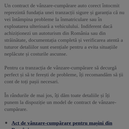
Un contract de vânzare-cumpărare auto corect întocmit
reprezintă fundația unei tranzacții sigure și garanția că nu
vei întâmpina probleme la înmatriculare sau în
exploatarea ulterioară a vehiculului. Indiferent dacă
achiziționezi un autoturism din România sau din
străinătate, documentația completă și verificarea atentă a
tuturor detaliilor sunt esențiale pentru a evita situațiile
neplăcute și costurile ascunse.
Pentru ca tranzacția de vânzare-cumpărare să decurgă
perfect și să te ferești de probleme, îți recomandăm să ții
cont de toți pașii necesari.
În rândurile de mai jos, îți dăm toate detaliile și îți
punem la dispoziție un model de contract de vânzare-
cumpărare.
Act de vânzare-cumpărare pentru mașini din