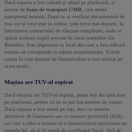
Dacă mașina a fost radiată și adusă pe platformă, ai
nevoie de
foaia de transport CMR
, care atestă
transportul mașinii. După ce ai verificat documentele de
mai sus și totul este în ordine, poți trece mai departe, la
întocmirea contractului de vânzare-cumpărare, unde se
aplică aceleași reguli precum în cazul mașinilor din
România. Este important ca locul din care a fost ridicată
mașina să corespundă cu adresa proprietarului. Există
cazuri în care dosarul de înmatriculare a fost refuzat pe
acest motiv.
Mașina are TUV-ul expirat
Dacă mașina are TUV-ul expirat, poate ieși din țară doar
pe platformă, pentru că nu se pot lua numere de export.
Dacă mașina a fost adusă pe roți, deci cu numere
definitive de Germania sau cu numere provizorii (Zoll),
cel care a adus-o trebuie să o înmatriculeze provizoriu pe
numele lui, că să îți poată da certificatul fiscal, fără de