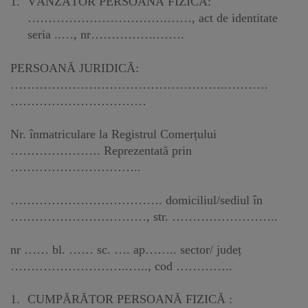
VÂNZĂTOR PERSOANĂ FIZICĂ:
…………………………….……, act de identitate
seria ..…, nr…………….…….
PERSOANĂ JURIDICĂ:
……………………………………………..……….
……………………………
Nr. înmatriculare la Registrul Comerțului
…………………. Reprezentată prin
…………………………..
………………………………. domiciliul/sediul în
……………………………, str. ……………………..
nr …… bl. …… sc. …. ap…….. sector/ județ
………………………..….., cod …………..
CUMPĂRĂTOR PERSOANĂ FIZICĂ :