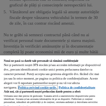
graficul de plăți și consecințele nerespectării lui.
Vânzătorul are obligația legală să anunțe autoritățile
fiscale despre vânzarea vehiculului în termen de 30
de zile, în caz contrar riscând amenzi.
Nu te grăbi să semnezi contractul până când nu ai
verificat personal toate documentele și starea mașinii.
Investiția în verificări amănunțite și în documentație
completă îți poate economisi mii de euro și multe bătăi
de cap pe termen lung. Pentru mai multe informații și
Nouă ne pasă ca datele tale personale să rămână confidențiale
pentru verificarea istoricului vehiculelor, accesează
Noi și partenerii noștri
375
stocăm și/sau accesăm informații pe dispozitivul
serviciile speciale disponibile pe
Autovit.ro
și asigură-te
dvs., precum identificatorii cookie unici pentru prelucrarea datelor cu
caracter personal. Puteți accepta sau gestiona alegerile dvs. făcând clic mai
că faci o achiziție sigură și transparentă.
jos sau în orice moment, pe pagina cu politica de confidențialitate. Aceste
alegeri vor fi raportate partenerilor noștri și nu vă vor afecta
Dacă procesul de selecție a viitoarei mașini este relativ
navigarea.
Politica privind cookie-urile,
Politica de confidențialitate
îndelungat, nu trebuie să îți pierzi răbdarea în momentul
Atât noi, cât și partenerii noștri prelucrăm datele pentru a oferi:
Utilizarea unor date precise de geolocație. Scanarea activă a caracteristicilor dispozitivului pentru
întocmirii actelor. Acordă atenție fiecărui element, dacă
identificare. Stocarea și/sau accesarea informațiilor de pe un dispozitiv. Publicitate și conținut
vrei să ai siguranța că circuli în deplină legalitate.
personalizat, măsurători ale publicității și de conținut, cercetarea audienței și dezvoltarea serviciilor.