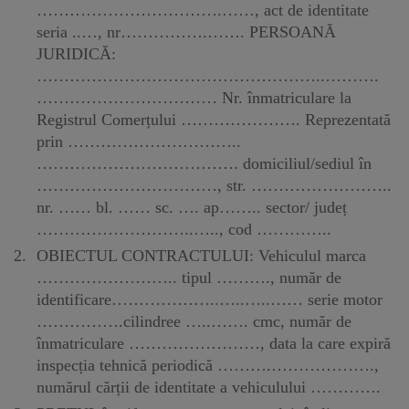
…………………………….……, act de identitate
seria ..…, nr…………….……. PERSOANĂ
JURIDICĂ:
……………………………………………..……….
…………………………… Nr. înmatriculare la
Registrul Comerțului …………………. Reprezentată
prin …………………………..
………………………………. domiciliul/sediul în
……………………………, str. ……………………..
nr. …… bl. …… sc. …. ap…….. sector/ județ
………………………..….., cod …………..
OBIECTUL CONTRACTULUI: Vehiculul marca
…………………….. tipul ………., număr de
identificare………………..…..…..…… serie motor
…………….cilindree …..……. cmc, număr de
înmatriculare ……………………, data la care expiră
inspecția tehnică periodică ……….……………….,
numărul cărții de identitate a vehiculului ………….