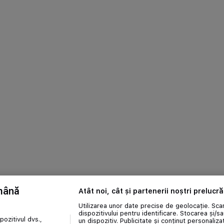
ămână
Atât noi, cât și partenerii noștri prelucr
Utilizarea unor date precise de geolocație. Scan
dispozitivului pentru identificare. Stocarea și/s
ozitivul dvs.,
un dispozitiv. Publicitate și conținut personalizat