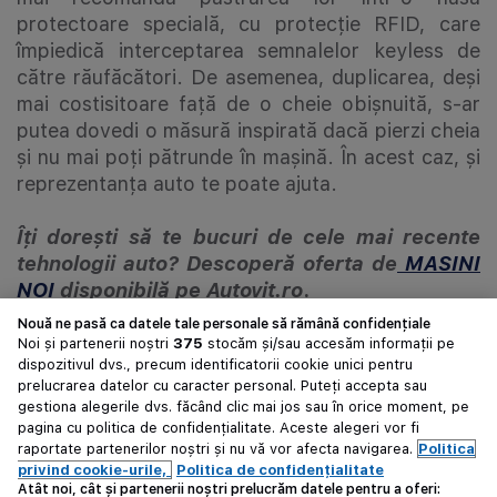
protectoare specială, cu protecție RFID, care
împiedică interceptarea semnalelor keyless de
către răufăcători. De asemenea, duplicarea, deși
mai costisitoare față de o cheie obișnuită, s-ar
putea dovedi o măsură inspirată dacă pierzi cheia
și nu mai poți pătrunde în mașină. În acest caz, și
reprezentanța auto te poate ajuta.
Îți dorești să te bucuri de cele mai recente
tehnologii auto? Descoperă oferta de
MASINI
NOI
disponibilă pe Autovit.ro
.
Nouă ne pasă ca datele tale personale să rămână confidențiale
Sistemele keyless entry și keyless go asigură o
Noi și partenerii noștri
375
stocăm și/sau accesăm informații pe
dispozitivul dvs., precum identificatorii cookie unici pentru
experiență confortabilă de a pătrunde într-o
prelucrarea datelor cu caracter personal. Puteți accepta sau
mașină și de a porni motorul acesteia. Cum toți
gestiona alegerile dvs. făcând clic mai jos sau în orice moment, pe
producătorii auto pun acum accent pe
pagina cu politica de confidențialitate. Aceste alegeri vor fi
tehnologii moderne, cheia convențională pare să
raportate partenerilor noștri și nu vă vor afecta navigarea.
Politica
privind cookie-urile,
Politica de confidențialitate
devină de domeniul trecutului.
Atât noi, cât și partenerii noștri prelucrăm datele pentru a oferi: