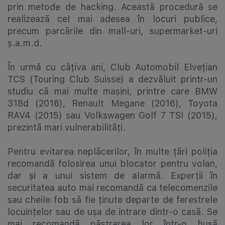
prin metode de hacking. Această procedură se
realizează cel mai adesea în locuri publice,
precum parcările din mall-uri, supermarket-uri
ș.a.m.d.
În urmă cu câțiva ani, Club Automobil Elvețian
TCS (Touring Club Suisse) a dezvăluit printr-un
studiu că mai multe mașini, printre care BMW
318d (2016), Renault Megane (2016), Toyota
RAV4 (2015) sau Volkswagen Golf 7 TSI (2015),
prezintă mari vulnerabilități.
Pentru evitarea neplăcerilor, în multe țări poliția
recomandă folosirea unui blocator pentru volan,
dar și a unui sistem de alarmă. Experții în
securitatea auto mai recomandă ca telecomenzile
sau cheile fob să fie ținute departe de ferestrele
locuințelor sau de ușa de intrare dintr-o casă. Se
mai recomandă păstrarea lor într-o husă