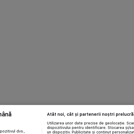
ămână
Atât noi, cât și partenerii noștri prelucr
Utilizarea unor date precise de geolocație. Scan
dispozitivului pentru identificare. Stocarea și/s
ozitivul dvs.,
un dispozitiv. Publicitate și conținut personalizat