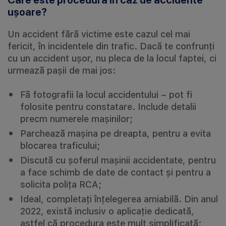
Care este procedura în caz de accidente
ușoare?
Un accident fără victime este cazul cel mai
fericit, în incidentele din trafic. Dacă te confrunți
cu un accident ușor, nu pleca de la locul faptei, ci
urmează pașii de mai jos:
Fă fotografii la locul accidentului – pot fi
folosite pentru constatare. Include detalii
precm numerele mașinilor;
Parchează mașina pe dreapta, pentru a evita
blocarea traficului;
Discută cu șoferul mașinii accidentate, pentru
a face schimb de date de contact și pentru a
solicita polița RCA;
Ideal, completați înțelegerea amiabilă. Din anul
2022, există inclusiv o aplicație dedicată,
astfel că procedura este mult simplificată;