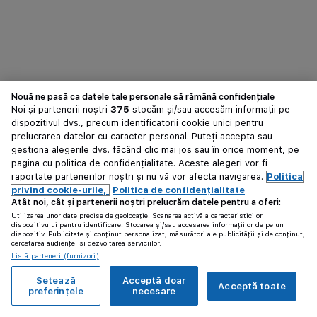
Nouă ne pasă ca datele tale personale să rămână confidențiale
Noi și partenerii noștri
375
stocăm și/sau accesăm informații pe
dispozitivul dvs., precum identificatorii cookie unici pentru
prelucrarea datelor cu caracter personal. Puteți accepta sau
gestiona alegerile dvs. făcând clic mai jos sau în orice moment, pe
pagina cu politica de confidențialitate. Aceste alegeri vor fi
raportate partenerilor noștri și nu vă vor afecta navigarea.
Politica
privind cookie-urile,
Politica de confidențialitate
Atât noi, cât și partenerii noștri prelucrăm datele pentru a oferi:
Utilizarea unor date precise de geolocație. Scanarea activă a caracteristicilor
dispozitivului pentru identificare. Stocarea și/sau accesarea informațiilor de pe un
dispozitiv. Publicitate și conținut personalizat, măsurători ale publicității și de conținut,
cercetarea audienței și dezvoltarea serviciilor.
Listă parteneri (furnizori)
Setează
Acceptă doar
Acceptă toate
preferințele
necesare