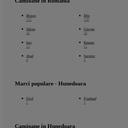
Camioane in Romania
Brasov
Ilfov
172
128
Valcea
Giurgiu
26
26
Iasi
Kaunas
13
11
Arad
Suceava
6
4
Marci populare - Hunedoara
Ford
Fruehauf
1
1
Camioane in Hunedoara