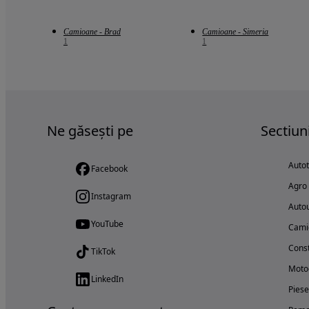
Camioane - Brad
Camioane - Simeria
1
1
Ne găsești pe
Sectiun
Auto
Facebook
Agro
Instagram
Autou
YouTube
Cami
Const
TikTok
Motoc
LinkedIn
Piese