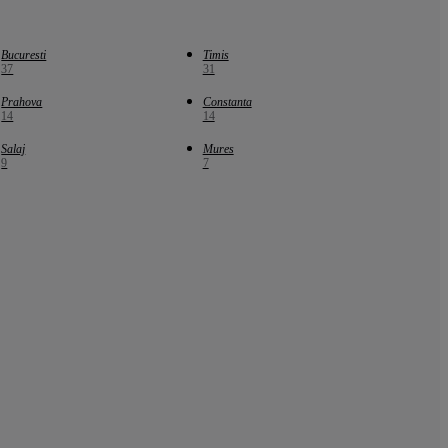
Bucuresti
Timis
37
31
Prahova
Constanta
14
14
Salaj
Mures
9
7