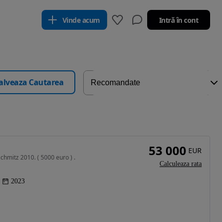
Vinde acum
Intră în cont
alveaza Cautarea
53 000
EUR
hmitz 2010. ( 5000 euro ) .
Calculeaza rata
2023