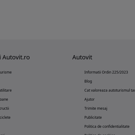
i Autovit.ro
Autovit
turisme
Informatii Ordin 225/2023
Blog
tilitare
Cat valoreaza autoturismul ta
oane
Ajutor
ructii
Trimite mesaj
iclete
Publicitate
Politica de confidentialitate