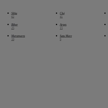
Sibiu
Cluj
62
41
Bihor
Arges
25
15
Maramures
Satu Mare
10
9