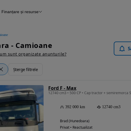
Finanțare și resurse
e
Finanțare
Blog Autovit.ro
ioane
ra - Camioane
S
um sunt organizate anunturile?
Șterge filtrele
Ford F - Max
12740 cm3 • 500 CP • Cap tractor + semiremorca Sc
392 000 km
12740 cm3
Brad (Hunedoara)
Privat • Reactualizat