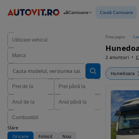
Camioane
Caută Camioane
Autoturisme
Piese
Caută Camioan
Camioane
Constructii
Agro
Prima pagina
Cam
Autoutilitare
Hunedoa
Motociclete
Remorci
2 anunțuri
C
Hunedoara
Stare
Oricare
Folosit
Nou