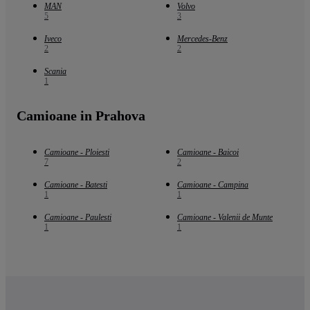
MAN
Volvo
5
3
Iveco
Mercedes-Benz
2
2
Scania
1
Camioane in Prahova
Camioane - Ploiesti
Camioane - Baicoi
7
2
Camioane - Batesti
Camioane - Campina
1
1
Camioane - Paulesti
Camioane - Valenii de Munte
1
1