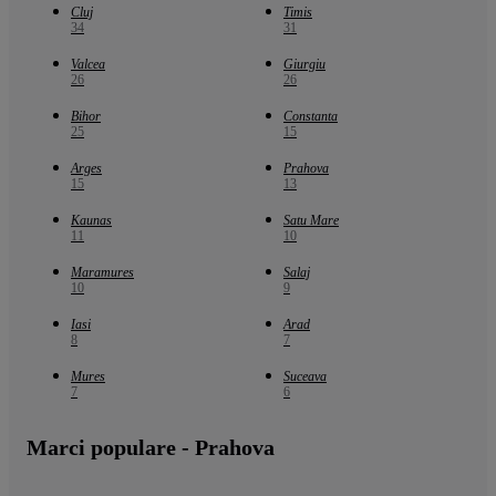
Cluj
Timis
34
31
Valcea
Giurgiu
26
26
Bihor
Constanta
25
15
Arges
Prahova
15
13
Kaunas
Satu Mare
11
10
Maramures
Salaj
10
9
Iasi
Arad
8
7
Mures
Suceava
7
6
Marci populare - Prahova