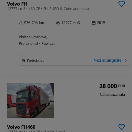
Volvo FH
12777 cm3 • 460 CP • FH, EURO 6, Cutie automata
976 703 km
12777 cm3
2015
Ploiesti (Prahova)
Profesionist • Publicat
Vezi anunțurile
Profesionist
28 000
EUR
Calculeaza rata
Volvo FH460
12777 cm3 • 460 CP • FH460, Euro6