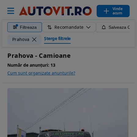
Vinde
acum
Recomandate
Filtreaza
Salveaza Caut
Șterge filtrele
Prahova
Prahova - Camioane
Număr de anunțuri:
13
Cum sunt organizate anunturile?