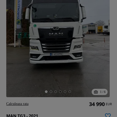
1
/
6
34 990
Calculeaza rata
EUR
MAN TG3 - 2021