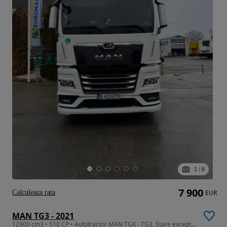
1
/
6
7 900
Calculeaza rata
EUR
MAN TG3 - 2021
12900 cm3 • 510 CP • Autotractor MAN TGX - TG3, Stare exceptional ! Predare leasing