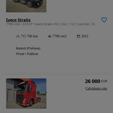
Iveco Stralis
7790 cm3 • 310 CP • Iveco Stralis 310 | 6x2 | 16,1 t sarcină | Rampă hidraulică
715 766 km
7790 cm3
2012
Batesti (Prahova)
Privat • Publicat
26 000
EUR
Calculeaza rata