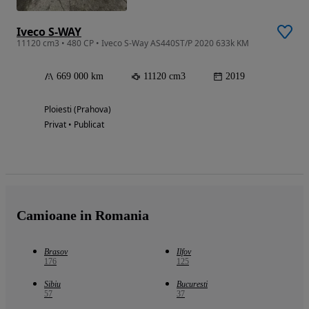
Iveco S-WAY
11120 cm3 • 480 CP • Iveco S-Way AS440ST/P 2020 633k KM
669 000 km
11120 cm3
2019
Ploiesti (Prahova)
Privat • Publicat
Camioane in Romania
Brasov
Ilfov
176
125
Sibiu
Bucuresti
57
37