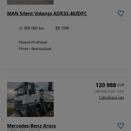
MAN Silent Vidanja ADR33.463DFC
600 000 km
1998
Ploiesti (Prahova)
Privat • Reactualizat
120 988
EUR
(
99 990
EUR
-
net
)
Calculeaza rata
Mercedes-Benz Arocs
12990 cm3 • 420 CP