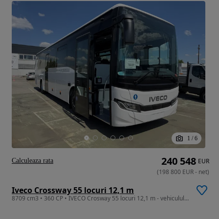
1
/
6
240 548
Calculeaza rata
EUR
(
198 800
EUR
-
net
)
Iveco Crossway 55 locuri 12,1 m
8709 cm3 • 360 CP • IVECO Crosway 55 locuri 12,1 m - vehiculul este nou, gata de livrare!