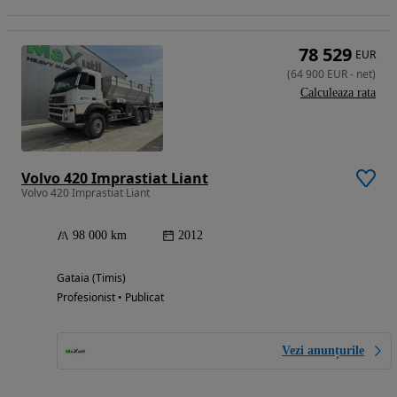
78 529
EUR
(
64 900
EUR
-
net
)
Calculeaza rata
Volvo 420 Imprastiat Liant
Volvo 420 Imprastiat Liant
98 000 km
2012
Gataia (Timis)
Profesionist • Publicat
Vezi anunțurile