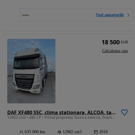
Vezi anunțurile
18 500
EUR
Calculeaza rata
DAF XF480 SSC, clima stationara, ALCOA, tacho G2V2, finantare
12902 cm3 • 480 CP • Primul proprietar, factura externa, finantare
635 000 km
12902 cm3
2018