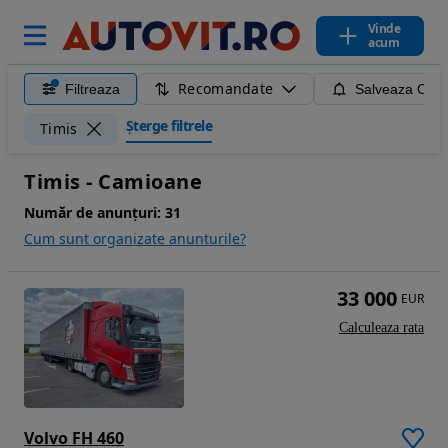
Vinde
acum
Recomandate
Filtreaza
Salveaza Caut
Șterge filtrele
Timis
Timis - Camioane
Număr de anunțuri:
31
Cum sunt organizate anunturile?
33 000
EUR
Calculeaza rata
Volvo FH 460