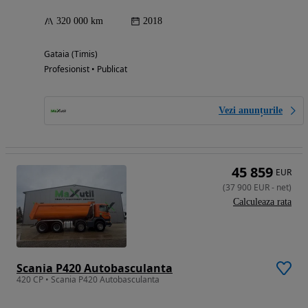
320 000 km
2018
Gataia (Timis)
Profesionist • Publicat
Vezi anunțurile
45 859
EUR
(
37 900
EUR
-
net
)
Calculeaza rata
Scania P420 Autobasculanta
420 CP • Scania P420 Autobasculanta