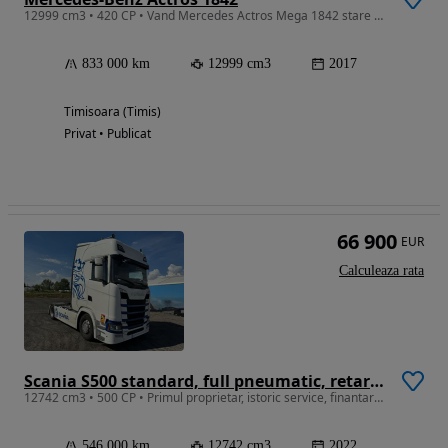
12999 cm3 • 420 CP • Vand Mercedes Actros Mega 1842 stare perfecta
833 000 km
12999 cm3
2017
Timisoara (Timis)
Privat • Publicat
66 900
EUR
Calculeaza rata
Scania S500 standard, full pneumatic, retarder, clima stationara, finantare
12742 cm3 • 500 CP • Primul proprietar, istoric service, finantare, factura externa
546 000 km
12742 cm3
2022