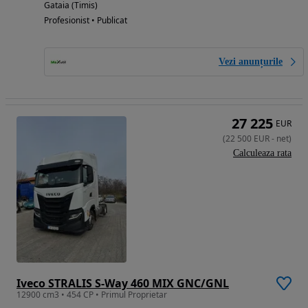
Gataia (Timis)
Profesionist • Publicat
Vezi anunțurile
27 225
EUR
(
22 500
EUR
-
net
)
Calculeaza rata
Iveco STRALIS S-Way 460 MIX GNC/GNL
12900 cm3 • 454 CP • Primul Proprietar