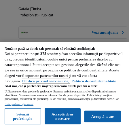
Gataia (Timis)
Profesionist • Publicat
Vezi anunțurile
Nouă ne pasă ca datele tale personale să rămână confidențiale
Noi și partenerii noștri
375
stocăm și/sau accesăm informații pe dispozitivul
10 500
EUR
dvs., precum identificatorii cookie unici pentru prelucrarea datelor cu
caracter personal. Puteți accepta sau gestiona alegerile dvs. făcând clic mai
Calculeaza rata
jos sau în orice moment, pe pagina cu politica de confidențialitate. Aceste
alegeri vor fi raportate partenerilor noștri și nu vă vor afecta
navigarea.
Politica privind cookie-urile,
Politica de confidențialitate
Atât noi, cât și partenerii noștri prelucrăm datele pentru a oferi:
Utilizarea unor date precise de geolocație. Scanarea activă a caracteristicilor dispozitivului pentru
identificare. Stocarea și/sau accesarea informațiilor de pe un dispozitiv. Publicitate și conținut
MAN TGX 18.440 EEV
personalizat, măsurători ale publicității și de conținut, cercetarea audienței și dezvoltarea serviciilor.
10518 cm3 • 440 CP • EEV, RETARDER, Impecabil tehnic !
Listă parteneri (furnizori)
Setează
Acceptă doar
Acceptă toate
1 516 641 km
10518 cm3
2010
preferințele
necesare