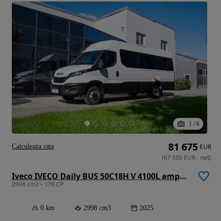
1
/
6
81 675
Calculeaza rata
EUR
(
67 500
EUR
-
net
)
Iveco IVECO Daily BUS 50C18H V 4100L ampatament, 19+1+1 locuri
2998 cm3 • 176 CP
0 km
2998 cm3
2025