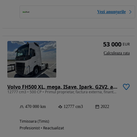
Vezi anunțurile
53 000
EUR
Calculeaza rata
Volvo FH500 XL, mega, ISave, Ipark, G2V2, anvelope noi, finantare
12777 cm3 • 500 CP • Primul proprietar, factura externa, finantare.
470 000 km
12777 cm3
2022
Timisoara (Timis)
Profesionist • Reactualizat