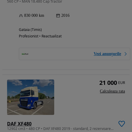
560 CP • MAN 18.480 Cap Tractor
830 000 km
2016
Gataia (Timis)
Profesionist • Reactualizat
Vezi anunțurile
21 000
EUR
Calculeaza rata
DAF XF480
12902 cm3 • 480 CP • DAF XF480 2019 - standard, 2 rezervoare, posibilitate leasing 3 ani