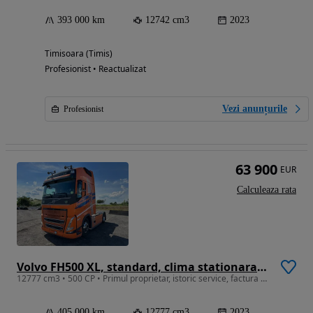
393 000 km
12742 cm3
2023
Timisoara (Timis)
Profesionist • Reactualizat
Vezi anunțurile
Profesionist
63 900
EUR
Calculeaza rata
Volvo FH500 XL, standard, clima stationara, jante aliaj, anvelope spate noi, fuste laterale, finantare
12777 cm3 • 500 CP • Primul proprietar, istoric service, factura externa, finantare
405 000 km
12777 cm3
2023