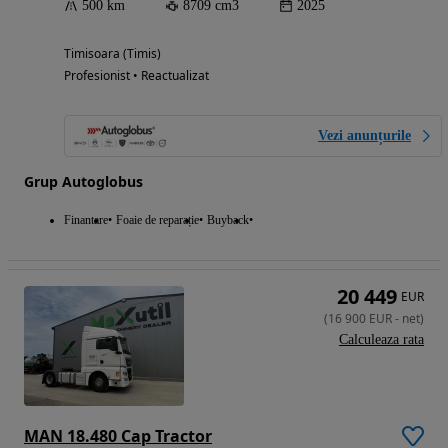
500 km
8709 cm3
2025
Timisoara (Timis)
Profesionist • Reactualizat
Vezi anunțurile
Grup Autoglobus
Finantare
Foaie de reparație
Buyback
20 449
EUR
(
16 900
EUR
-
net
)
Calculeaza rata
MAN 18.480 Cap Tractor