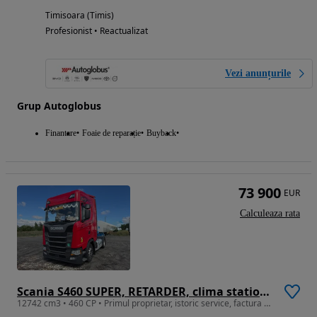
Timisoara (Timis)
Profesionist • Reactualizat
Vezi anunțurile
Grup Autoglobus
Finantare
Foaie de reparație
Buyback
73 900
EUR
Calculeaza rata
Scania S460 SUPER, RETARDER, clima stationara, jenti aliaj, finantare
12742 cm3 • 460 CP • Primul proprietar, istoric service, factura externa, finantare