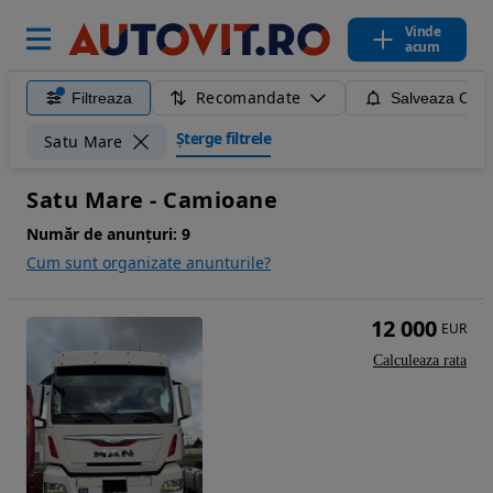
Vinde
acum
Recomandate
Filtreaza
Salveaza Caut
Șterge filtrele
Satu Mare
Satu Mare - Camioane
Număr de anunțuri:
9
Cum sunt organizate anunturile?
12 000
EUR
Calculeaza rata