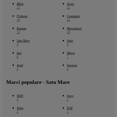
Bihor
Arges
25
15
Prahova
Constanta
14
14
Kaunas
Maramures
11
10
Satu Mare
Salaj
9
9
Iasi
Mures
8
7
Arad
Suceava
6
6
Marci populare - Satu Mare
MAN
Iveco
4
2
Volvo
DAF
2
1