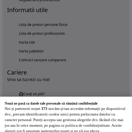
Informatii utile
Lista de preturi persone fizice
Lista de preturi profesionisti
Harta site
Harta judetelor
Contract vanzare cumparare
Cariere
Vino sa lucrezi cu noi!
Cauți un job?
Nouă ne pasă ca datele tale personale să rămână confidențiale
Noi și partenerii noștri
375
stocăm și/sau accesăm informații pe dispozitivul
dvs., precum identificatorii cookie unici pentru prelucrarea datelor cu
caracter personal. Puteți accepta sau gestiona alegerile dvs. făcând clic mai
jos sau în orice moment, pe pagina cu politica de confidențialitate. Aceste
alegeri vor fi raportate partenerilor noștri și nu vă vor afecta