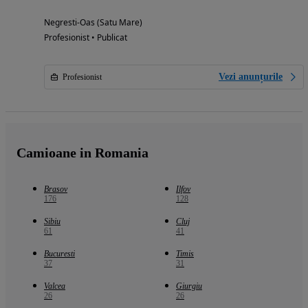
Negresti-Oas (Satu Mare)
Profesionist • Publicat
Vezi anunțurile
Profesionist
Camioane in Romania
Brasov
Ilfov
176
128
Sibiu
Cluj
61
41
Bucuresti
Timis
37
31
Valcea
Giurgiu
26
26