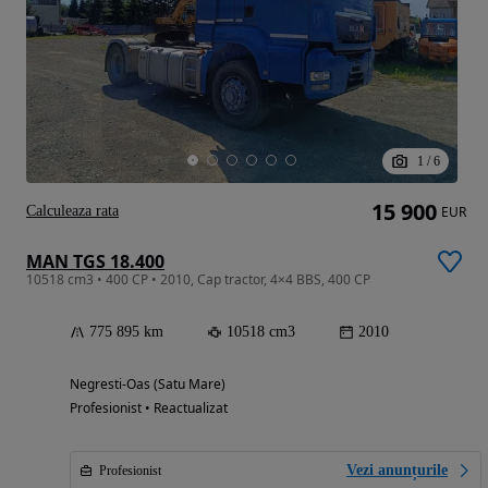
1
/
6
15 900
Calculeaza rata
EUR
MAN TGS 18.400
10518 cm3 • 400 CP • 2010, Cap tractor, 4×4 BBS, 400 CP
775 895 km
10518 cm3
2010
Negresti-Oas (Satu Mare)
Profesionist • Reactualizat
Vezi anunțurile
Profesionist