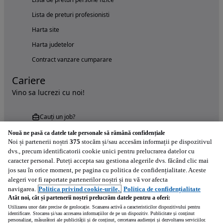
Lista de preturi profesionisti
Harta site
Harta judetelor
Contract vanzare cumparare
Cariere
Vino sa lucrezi cu noi!
Cauți un job?
Nouă ne pasă ca datele tale personale să rămână confidențiale
Noi și partenerii noștri
375
stocăm și/sau accesăm informații pe dispozitivul
dvs., precum identificatorii cookie unici pentru prelucrarea datelor cu
caracter personal. Puteți accepta sau gestiona alegerile dvs. făcând clic mai
jos sau în orice moment, pe pagina cu politica de confidențialitate. Aceste
alegeri vor fi raportate partenerilor noștri și nu vă vor afecta
Încearcă acum aplicația Autovit.ro
navigarea.
Politica privind cookie-urile,
Politica de confidențialitate
Atât noi, cât și partenerii noștri prelucrăm datele pentru a oferi:
Utilizarea unor date precise de geolocație. Scanarea activă a caracteristicilor dispozitivului pentru
identificare. Stocarea și/sau accesarea informațiilor de pe un dispozitiv. Publicitate și conținut
personalizat, măsurători ale publicității și de conținut, cercetarea audienței și dezvoltarea serviciilor.