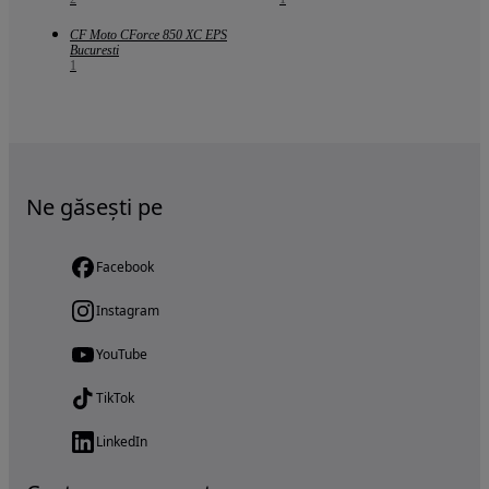
CF Moto CForce 850 XC EPS
Bucuresti
1
Ne găsești pe
Facebook
Instagram
YouTube
TikTok
LinkedIn