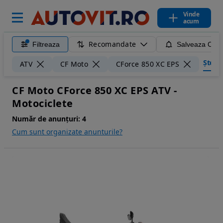
Vinde
acum
Recomandate
Filtreaza
Salveaza Caut
Șterge
ATV
CF Moto
CForce 850 XC EPS
CF Moto CForce 850 XC EPS ATV -
Motociclete
Număr de anunțuri:
4
Cum sunt organizate anunturile?