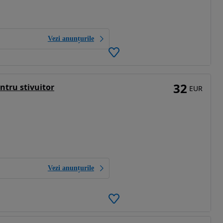
Vezi anunțurile
32
ntru stivuitor
EUR
Vezi anunțurile