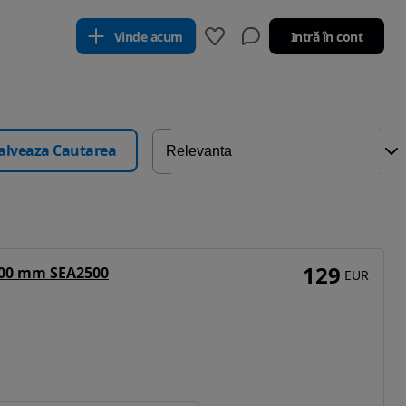
Vinde acum
Intră în cont
alveaza Cautarea
129
.800 mm SEA2500
EUR