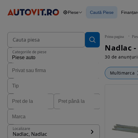
Piese
Caută Piese
Finanțar
Autoturisme
Piese
Caută Piese
Fina
Camioane
Blog
Constructii
Agro
Prima pagina
Pies
Autoutilitare
Nadlac -
Motociclete
Categoriile de piese
Remorci
30 de anunțuri
Multimarca
Localizare
Nadlac, Nadlac