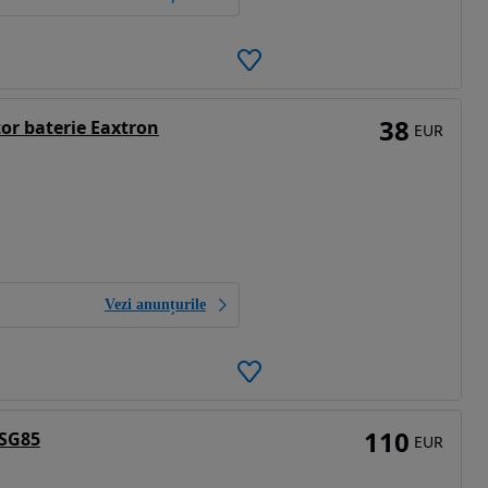
38
or baterie Eaxtron
EUR
Vezi anunțurile
110
MSG85
EUR