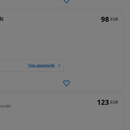
98
ic
EUR
Vezi anunțurile
123
EUR
omandă!