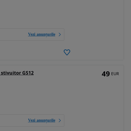
Vezi anunțurile
49
 stivuitor GS12
EUR
Vezi anunțurile