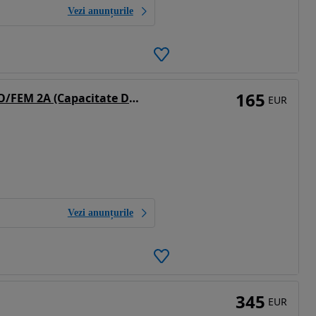
Vezi anunțurile
165
Furcă Stivuitor 100x40x1.400mm ISO/FEM 2A (Capacitate De Încărcare 1.250 kg/500 mm/bucată)
EUR
Vezi anunțurile
345
EUR