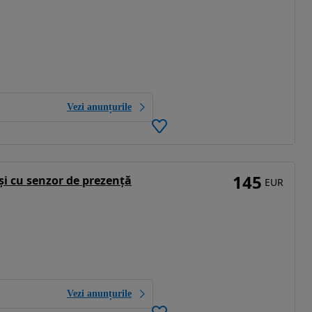
Vezi anunțurile
145
și cu senzor de prezență
EUR
Vezi anunțurile