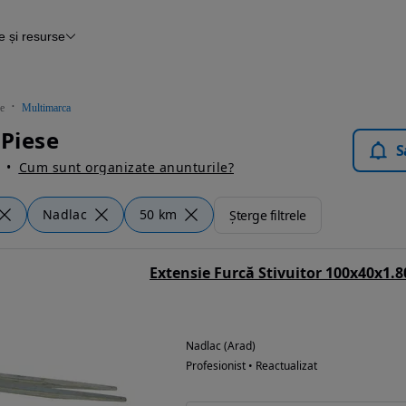
e și resurse
nțare
 Autovit.ro
e
Multimarca
 Piese
S
Cum sunt organizate anunturile?
Nadlac
50 km
Șterge filtrele
Extensie Furcă Stivuitor 100x40x1
Nadlac (Arad)
Profesionist • Reactualizat